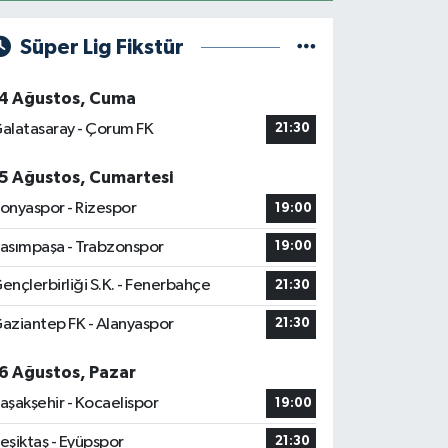
Süper Lig Fikstür
4 Ağustos, Cuma
alatasaray - Çorum FK
21:30
5 Ağustos, Cumartesi
onyaspor - Rizespor
19:00
asımpaşa - Trabzonspor
19:00
ençlerbirliği S.K. - Fenerbahçe
21:30
aziantep FK - Alanyaspor
21:30
6 Ağustos, Pazar
aşakşehir - Kocaelispor
19:00
eşiktaş - Eyüpspor
21:30