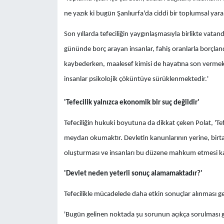
ne yazık ki bugün Şanlıurfa'da ciddi bir toplumsal yara 
Son yıllarda tefeciliğin yaygınlaşmasıyla birlikte vatan
gününde borç arayan insanlar, fahiş oranlarla borçlandır
kaybederken, maalesef kimisi de hayatına son vermekted
insanlar psikolojik çöküntüye sürüklenmektedir.'
'Tefecilik yalnızca ekonomik bir suç değildir'
Tefeciliğin hukuki boyutuna da dikkat çeken Polat, 'Te
meydan okumaktır. Devletin kanunlarının yerine, birtak
oluşturması ve insanları bu düzene mahkum etmesi kab
'Devlet neden yeterli sonuç alamamaktadır?'
Tefecilikle mücadelede daha etkin sonuçlar alınması gere
'Bugün gelinen noktada şu sorunun açıkça sorulması ge