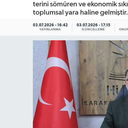
terini sömüren ve ekonomik sıkınt
Yaşam
toplumsal yara haline gelmiştir.
Anali̇z
03.07.2026 - 16:42
03.07.2026 - 17:15
YAYINLANMA
GÜNCELLEME
OKUN
Bi̇li̇m & Teknoloji̇
Dünya
Eği̇ti̇m