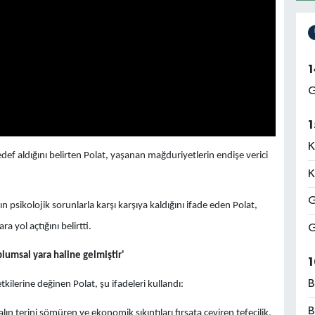
1
G
1
K
edef aldığını belirten Polat, yaşanan mağduriyetlerin endişe verici
K
G
rın psikolojik sorunlarla karşı karşıya kaldığını ifade eden Polat,
 yol açtığını belirtti.
G
oplumsal yara haline gelmiştir'
1
B
ilerine değinen Polat, şu ifadeleri kullandı:
B
alın terini sömüren ve ekonomik sıkıntıları fırsata çeviren tefecilik,