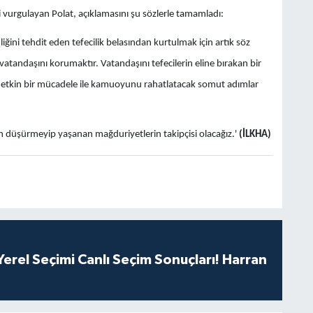
i vurgulayan Polat, açıklamasını şu sözlerle tamamladı:
ini tehdit eden tefecilik belasından kurtulmak için artık söz
 vatandaşını korumaktır. Vatandaşını tefecilerin eline bırakan bir
ın etkin bir mücadele ile kamuoyunu rahatlatacak somut adımlar
üşürmeyip yaşanan mağduriyetlerin takipçisi olacağız.'
(İLKHA)
erel Seçimi Canlı Seçim Sonuçları! Harran