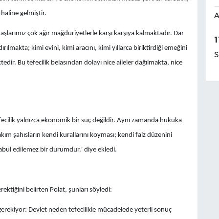
haline gelmiştir.
A
daşlarımız çok ağır mağduriyetlerle karşı karşıya kalmaktadır. Dar
1
ılmakta; kimi evini, kimi aracını, kimi yıllarca biriktirdiği emeğini
S
ir. Bu tefecilik belasından dolayı nice aileler dağılmakta, nice
fecilik yalnızca ekonomik bir suç değildir. Aynı zamanda hukuka
ım şahısların kendi kurallarını koyması; kendi faiz düzenini
ul edilemez bir durumdur.' diye ekledi.
ktiğini belirten Polat, şunları söyledi:
rekiyor: Devlet neden tefecilikle mücadelede yeterli sonuç