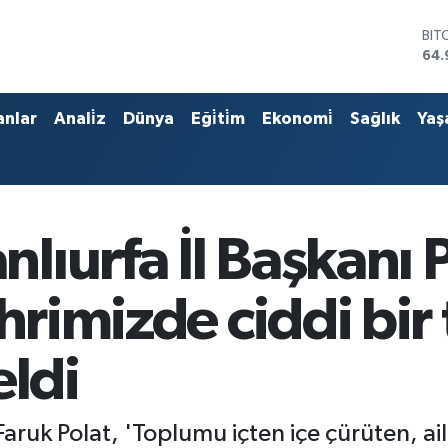
DO
47,
EU
55,
STE
anlar
Anali̇z
Dünya
Eği̇ti̇m
Ekonomi̇
Sağlık
Yaş
64,
GRA
666
BİS
13.
BIT
ıurfa İl Başkanı Po
64.
ehrimizde ciddi bir
eldi
ruk Polat, 'Toplumu içten içe çürüten, aile