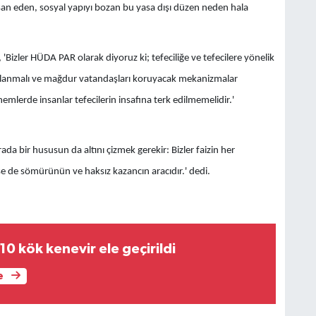
şan eden, sosyal yapıyı bozan bu yasa dışı düzen neden hala
Bizler HÜDA PAR olarak diyoruz ki; tefeciliğe ve tefecilere yönelik
ygulanmalı ve mağdur vatandaşları koruyacak mekanizmalar
mlerde insanlar tefecilerin insafına terk edilmemelidir.'
ada bir hususun da altını çizmek gerekir: Bizler faizin her
işse de sömürünün ve haksız kazancın aracıdır.' dedi.
10 kök kenevir ele geçirildi
e