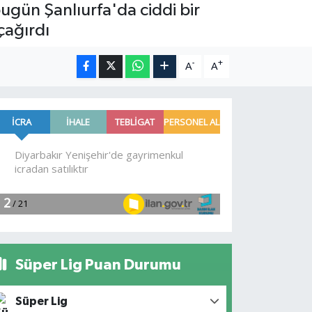
 bugün Şanlıurfa'da ciddi bir
çağırdı
-
+
A
A
Süper Lig Puan Durumu
Süper Lig