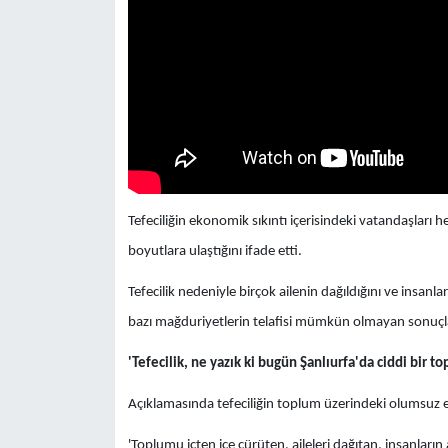
Tefeciliğin ekonomik sıkıntı içerisindeki vatandaşları h
boyutlara ulaştığını ifade etti.
Tefecilik nedeniyle birçok ailenin dağıldığını ve insanla
bazı mağduriyetlerin telafisi mümkün olmayan sonuçlara
'Tefecilik, ne yazık ki bugün Şanlıurfa'da ciddi bir t
Açıklamasında tefeciliğin toplum üzerindeki olumsuz etk
'Toplumu içten içe çürüten, aileleri dağıtan, insanların 