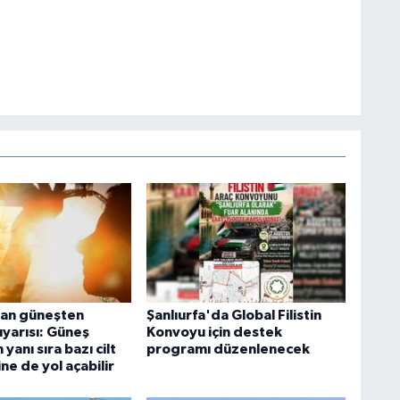
an güneşten
Şanlıurfa'da Global Filistin
yarısı: Güneş
Konvoyu için destek
 yanı sıra bazı cilt
programı düzenlenecek
ne de yol açabilir