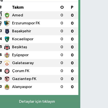
#
Takım
O
P
1
Amed
0
0
2
Erzurumspor FK
0
0
3
Başakşehir
0
0
4
Kocaelispor
0
0
5
Beşiktaş
0
0
6
Eyüpspor
0
0
7
Galatasaray
0
0
8
Çorum FK
0
0
9
Gaziantep FK
0
0
0
Alanyaspor
0
0
Detaylar için tıklayın