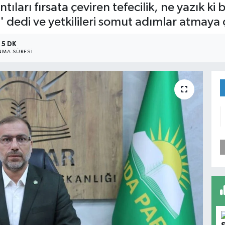
ıları fırsata çeviren tefecilik, ne yazık ki
' dedi ve yetkilileri somut adımlar atmaya 
5 DK
MA SÜRESI