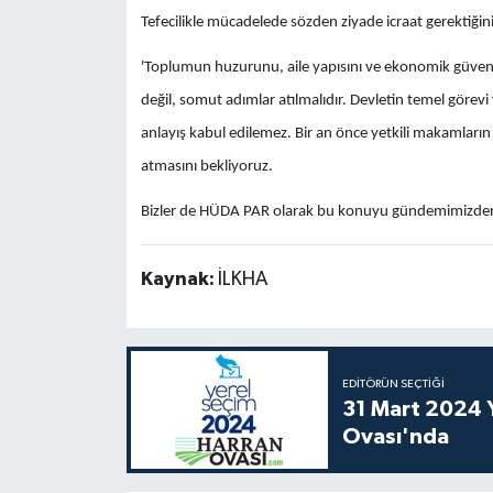
Tefecilikle mücadelede sözden ziyade icraat gerektiğin
'Toplumun huzurunu, aile yapısını ve ekonomik güvenliğ
değil, somut adımlar atılmalıdır. Devletin temel görevi
anlayış kabul edilemez. Bir an önce yetkili makamlar
atmasını bekliyoruz.
Bizler de HÜDA PAR olarak bu konuyu gündemimizden d
Kaynak:
İLKHA
EDITÖRÜN SEÇTIĞI
31 Mart 2024 Y
Ovası'nda