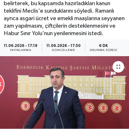
belirterek, bu kapsamda hazırladıkları kanun
Yaşam
teklifini Meclis'e sunduklarını söyledi. Ramanlı
ayrıca asgari ücret ve emekli maaşlarına seyyanen
Anali̇z
zam yapılmasını, çiftçilerin desteklenmesini ve
Habur Sınır Yolu'nun yenilenmesini istedi.
Bi̇li̇m & Teknoloji̇
11.06.2026 - 17:19
11.06.2026 - 17:50
6 DK
YAYINLANMA
GÜNCELLEME
OKUNMA SÜRESI
Dünya
Eği̇ti̇m