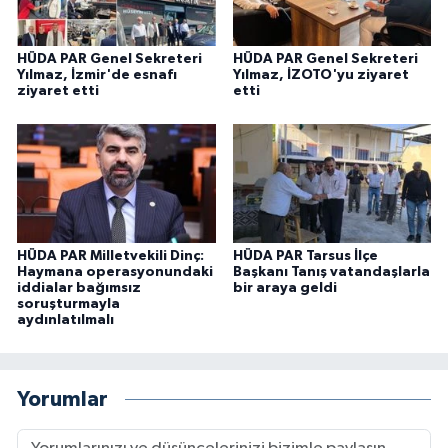
HÜDA PAR Genel Sekreteri
HÜDA PAR Genel Sekreteri
Yılmaz, İzmir'de esnafı
Yılmaz, İZOTO'yu ziyaret
ziyaret etti
etti
HÜDA PAR Milletvekili Dinç:
HÜDA PAR Tarsus İlçe
Haymana operasyonundaki
Başkanı Tanış vatandaşlarla
iddialar bağımsız
bir araya geldi
soruşturmayla
aydınlatılmalı
Yorumlar