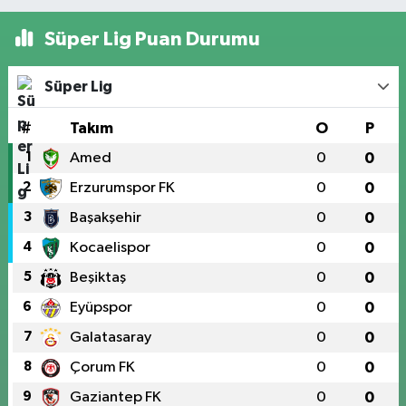
Süper Lig Puan Durumu
Süper Lig
#
Takım
O
P
1
Amed
0
0
2
Erzurumspor FK
0
0
3
Başakşehir
0
0
4
Kocaelispor
0
0
5
Beşiktaş
0
0
6
Eyüpspor
0
0
7
Galatasaray
0
0
8
Çorum FK
0
0
9
Gaziantep FK
0
0