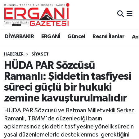
DİYARBAKIR
BİSMİL
Ergani Nöbetçi Eczaneler
DİYARBAKIR
ERGANİ
Güncel
Resmi İlanlar
Ana
BAĞLAR
ERGANİ
Ergani Hava Durumu
HABERLER
SİYASET
Güncel
Ergani Trafik Yoğunluk Haritası
HÜDA PAR Sözcüsü
Eği̇ti̇m
Süper Lig Puan Durumu ve Fikstür
Ramanlı: Şiddetin tasfiyesi
süreci güçlü bir hukuki
Resmi İlanlar
Tüm Manşetler
zemine kavuşturulmalıdır
Sağlık
Son Dakika Haberleri
HÜDA PAR Sözcüsü ve Batman Milletvekili Serkan
Ramanlı, TBMM'de düzenlediği basın
Si̇yaset
Haber Arşivi
açıklamasında şiddetin tasfiyesine yönelik sürecin
yasal düzenlemelerle desteklenmesi gerektiğini
Spor