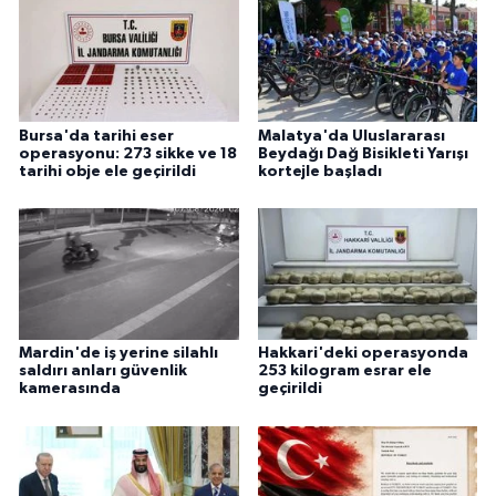
Bursa'da tarihi eser
Malatya'da Uluslararası
operasyonu: 273 sikke ve 18
Beydağı Dağ Bisikleti Yarışı
tarihi obje ele geçirildi
kortejle başladı
Mardin'de iş yerine silahlı
Hakkari'deki operasyonda
saldırı anları güvenlik
253 kilogram esrar ele
kamerasında
geçirildi