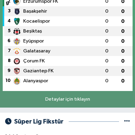
2
Erzurumspor FK
0
0
3
Başakşehir
0
0
4
Kocaelispor
0
0
5
Beşiktaş
0
0
6
Eyüpspor
0
0
7
Galatasaray
0
0
8
Çorum FK
0
0
9
Gaziantep FK
0
0
10
Alanyaspor
0
0
Detaylar için tıklayın
Süper Lig Fikstür