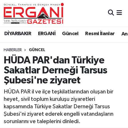
DİYARBAKIR
BİSMİL
Ergani Nöbetçi Eczaneler
DİYARBAKIR
ERGANİ
Güncel
Resmi İlanlar
Ana
BAĞLAR
ERGANİ
Ergani Hava Durumu
HABERLER
GÜNCEL
Güncel
Ergani Trafik Yoğunluk Haritası
HÜDA PAR'dan Türkiye
Eği̇ti̇m
Süper Lig Puan Durumu ve Fikstür
Sakatlar Derneği Tarsus
Şubesi'ne ziyaret
Resmi İlanlar
Tüm Manşetler
HÜDA PAR il ve ilçe teşkilatlarından oluşan bir
Sağlık
Son Dakika Haberleri
heyet, sivil toplum kuruluşu ziyaretleri
kapsamında Türkiye Sakatlar Derneği Tarsus
Si̇yaset
Haber Arşivi
Şubesi'ni ziyaret ederek engelli vatandaşların
sorunlarını ve taleplerini dinledi.
Spor