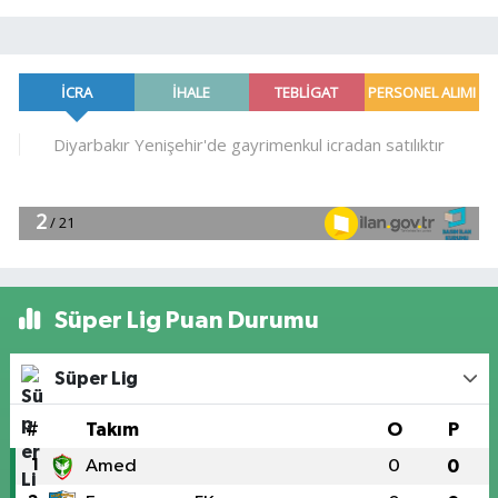
Süper Lig Puan Durumu
Süper Lig
#
Takım
O
P
1
Amed
0
0