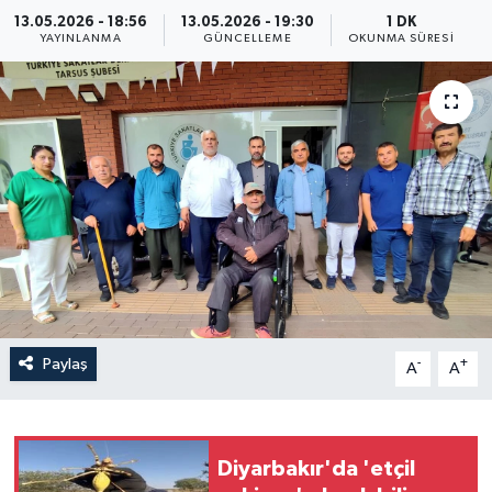
13.05.2026 - 18:56
13.05.2026 - 19:30
1 DK
Yaşam
YAYINLANMA
GÜNCELLEME
OKUNMA SÜRESI
Anali̇z
Bi̇li̇m & Teknoloji̇
Dünya
Eği̇ti̇m
Paylaş
-
+
A
A
Diyarbakır'da 'etçil