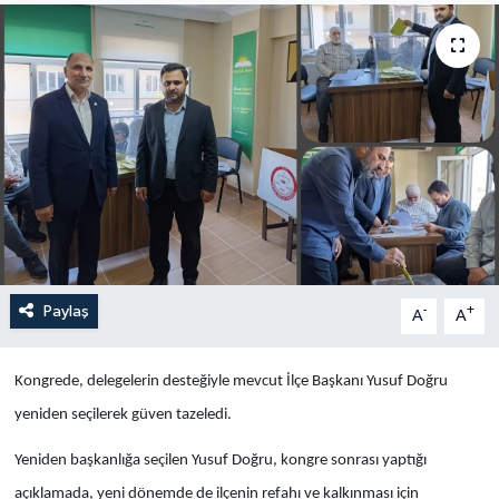
Yaşam
Anali̇z
Bi̇li̇m & Teknoloji̇
Dünya
Eği̇ti̇m
Paylaş
-
+
A
A
Kongrede, delegelerin desteğiyle mevcut İlçe Başkanı Yusuf Doğru
yeniden seçilerek güven tazeledi.
Yeniden başkanlığa seçilen Yusuf Doğru, kongre sonrası yaptığı
açıklamada, yeni dönemde de ilçenin refahı ve kalkınması için