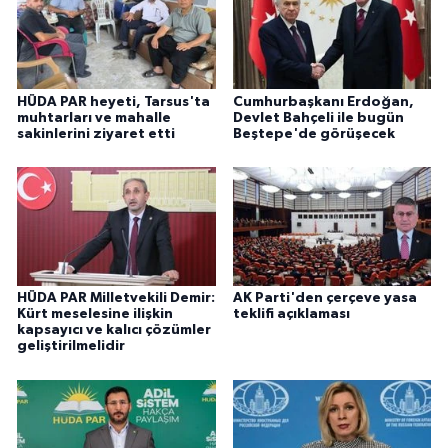
HÜDA PAR heyeti, Tarsus'ta
Cumhurbaşkanı Erdoğan,
muhtarları ve mahalle
Devlet Bahçeli ile bugün
sakinlerini ziyaret etti
Beştepe'de görüşecek
HÜDA PAR Milletvekili Demir:
AK Parti'den çerçeve yasa
Kürt meselesine ilişkin
teklifi açıklaması
kapsayıcı ve kalıcı çözümler
geliştirilmelidir