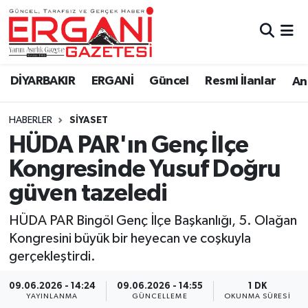
DİYARBAKIR
BİSMİL
Ergani Nöbetçi Eczaneler
DİYARBAKIR
ERGANİ
Güncel
Resmi İlanlar
Ana
BAĞLAR
ERGANİ
Ergani Hava Durumu
HABERLER
SİYASET
Güncel
Ergani Trafik Yoğunluk Haritası
HÜDA PAR'ın Genç İlçe
Eği̇ti̇m
Süper Lig Puan Durumu ve Fikstür
Kongresinde Yusuf Doğru
güven tazeledi
Resmi İlanlar
Tüm Manşetler
HÜDA PAR Bingöl Genç İlçe Başkanlığı, 5. Olağan
Sağlık
Son Dakika Haberleri
Kongresini büyük bir heyecan ve coşkuyla
gerçekleştirdi.
Si̇yaset
Haber Arşivi
09.06.2026 - 14:24
09.06.2026 - 14:55
1 DK
Spor
YAYINLANMA
GÜNCELLEME
OKUNMA SÜRESI