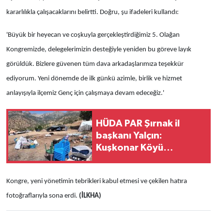
kararlılıkla çalışacaklarını belirtti. Doğru, şu ifadeleri kullandı:
'Büyük bir heyecan ve coşkuyla gerçekleştirdiğimiz 5. Olağan
Kongremizde, delegelerimizin desteğiyle yeniden bu göreve layık
görüldük. Bizlere güvenen tüm dava arkadaşlarımıza teşekkür
ediyorum. Yeni dönemde de ilk günkü azimle, birlik ve hizmet
anlayışıyla ilçemiz Genç için çalışmaya devam edeceğiz.'
HÜDA PAR Şırnak il
başkanı Yalçın:
Kuşkonar Köyü
sakinleri, köylerine
dönmek istiyor
Kongre, yeni yönetimin tebrikleri kabul etmesi ve çekilen hatıra
fotoğraflarıyla sona erdi.
(İLKHA)