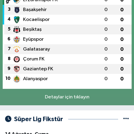
3
Başakşehir
0
0
4
Kocaelispor
0
0
5
Beşiktaş
0
0
6
Eyüpspor
0
0
7
Galatasaray
0
0
8
Çorum FK
0
0
9
Gaziantep FK
0
0
10
Alanyaspor
0
0
Detaylar için tıklayın
Süper Lig Fikstür