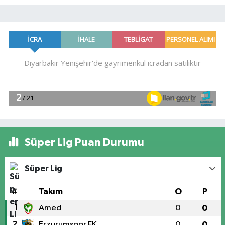
Süper Lig Puan Durumu
Süper Lig
#
Takım
O
P
1
Amed
0
0
2
Erzurumspor FK
0
0