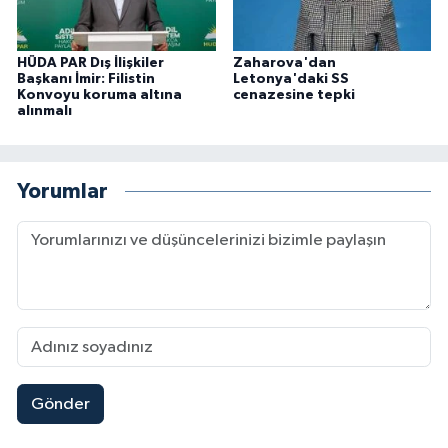
HÜDA PAR Dış İlişkiler
Zaharova'dan
Başkanı İmir: Filistin
Letonya'daki SS
Konvoyu koruma altına
cenazesine tepki
alınmalı
Yorumlar
Gönder