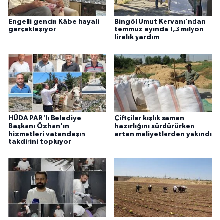
Engelli gencin Kâbe hayali
Bingöl Umut Kervanı'ndan
gerçekleşiyor
temmuz ayında 1,3 milyon
liralık yardım
HÜDA PAR'lı Belediye
Çiftçiler kışlık saman
Başkanı Özhan'ın
hazırlığını sürdürürken
hizmetleri vatandaşın
artan maliyetlerden yakındı
takdirini topluyor