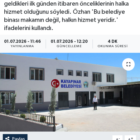
geldikleri ilk günden itibaren önceliklerinin halka
Yaşam
hizmet olduğunu söyledi. Özhan 'Bu belediye
binası makamın değil, halkın hizmet yeridir.'
Anali̇z
ifadelerini kullandı.
01.07.2026 - 11:46
01.07.2026 - 12:20
4 DK
Bi̇li̇m & Teknoloji̇
YAYINLANMA
GÜNCELLEME
OKUNMA SÜRESI
Dünya
Eği̇ti̇m
Paylaş
-
+