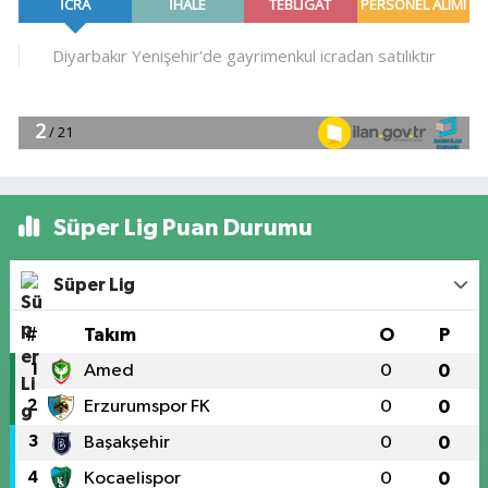
Süper Lig Puan Durumu
Süper Lig
#
Takım
O
P
1
Amed
0
0
2
Erzurumspor FK
0
0
3
Başakşehir
0
0
4
Kocaelispor
0
0