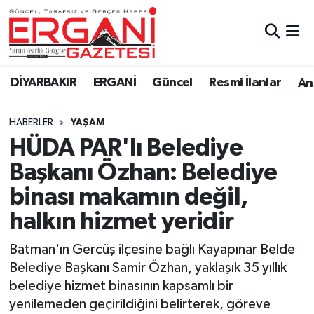
DİYARBAKIR
BİSMİL
Ergani Nöbetçi Eczaneler
DİYARBAKIR
ERGANİ
Güncel
Resmi İlanlar
Ana
BAĞLAR
ERGANİ
Ergani Hava Durumu
HABERLER
YAŞAM
Güncel
Ergani Trafik Yoğunluk Haritası
HÜDA PAR'lı Belediye
Eği̇ti̇m
Süper Lig Puan Durumu ve Fikstür
Başkanı Özhan: Belediye
binası makamın değil,
Resmi İlanlar
Tüm Manşetler
halkın hizmet yeridir
Sağlık
Son Dakika Haberleri
Batman'ın Gercüş ilçesine bağlı Kayapınar Belde
Belediye Başkanı Samir Özhan, yaklaşık 35 yıllık
Si̇yaset
Haber Arşivi
belediye hizmet binasının kapsamlı bir
yenilemeden geçirildiğini belirterek, göreve
Spor