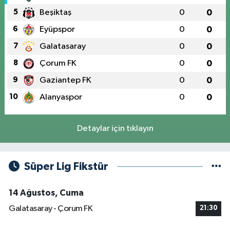
5
Beşiktaş
0
0
6
Eyüpspor
0
0
7
Galatasaray
0
0
8
Çorum FK
0
0
9
Gaziantep FK
0
0
10
Alanyaspor
0
0
Detaylar için tıklayın
Süper Lig Fikstür
14 Ağustos, Cuma
Galatasaray - Çorum FK
21:30