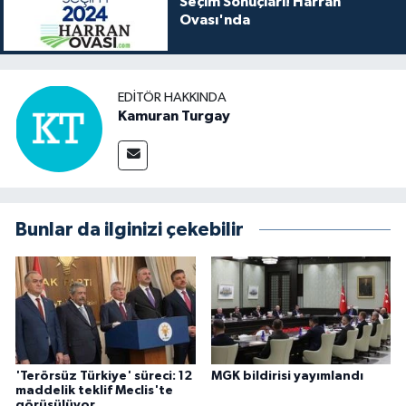
Seçim Sonuçları! Harran
Ovası'nda
EDITÖR HAKKINDA
Kamuran Turgay
Bunlar da ilginizi çekebilir
'Terörsüz Türkiye' süreci: 12
MGK bildirisi yayımlandı
maddelik teklif Meclis'te
görüşülüyor