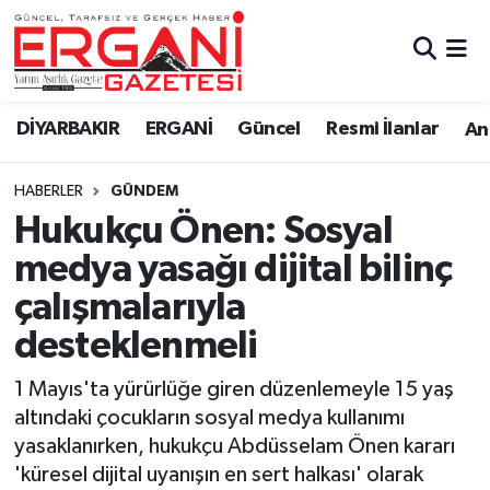
DİYARBAKIR
BİSMİL
Ergani Nöbetçi Eczaneler
DİYARBAKIR
ERGANİ
Güncel
Resmi İlanlar
Ana
BAĞLAR
ERGANİ
Ergani Hava Durumu
HABERLER
GÜNDEM
Güncel
Ergani Trafik Yoğunluk Haritası
Hukukçu Önen: Sosyal
Eği̇ti̇m
Süper Lig Puan Durumu ve Fikstür
medya yasağı dijital bilinç
çalışmalarıyla
Resmi İlanlar
Tüm Manşetler
desteklenmeli
Sağlık
Son Dakika Haberleri
1 Mayıs'ta yürürlüğe giren düzenlemeyle 15 yaş
altındaki çocukların sosyal medya kullanımı
Si̇yaset
Haber Arşivi
yasaklanırken, hukukçu Abdüsselam Önen kararı
'küresel dijital uyanışın en sert halkası' olarak
Spor