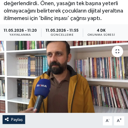
değerlendirdi. Önen, yasağın tek başına yeterli
Yaşam
olmayacağını belirterek çocukların dijital yeraltına
itilmemesi için 'bilinç inşası' çağrısı yaptı.
Anali̇z
11.05.2026 - 11:20
11.05.2026 - 11:55
4 DK
YAYINLANMA
GÜNCELLEME
OKUNMA SÜRESI
Bi̇li̇m & Teknoloji̇
Dünya
Eği̇ti̇m
Paylaş
-
+
A
A