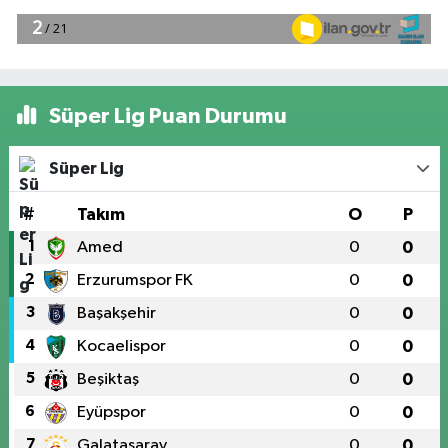
Süper Lig Puan Durumu
Süper Lig
#
Takım
O
P
1
Amed
0
0
2
Erzurumspor FK
0
0
3
Başakşehir
0
0
4
Kocaelispor
0
0
5
Beşiktaş
0
0
6
Eyüpspor
0
0
7
Galatasaray
0
0