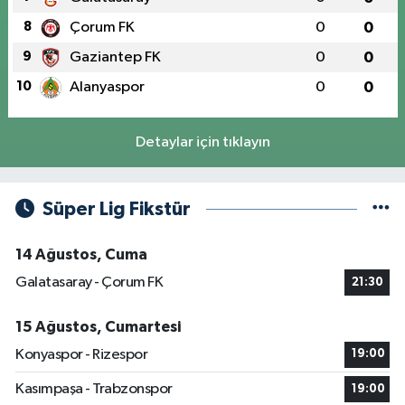
8
Çorum FK
0
0
9
Gaziantep FK
0
0
10
Alanyaspor
0
0
Detaylar için tıklayın
Süper Lig Fikstür
14 Ağustos, Cuma
Galatasaray - Çorum FK
21:30
15 Ağustos, Cumartesi
Konyaspor - Rizespor
19:00
Kasımpaşa - Trabzonspor
19:00