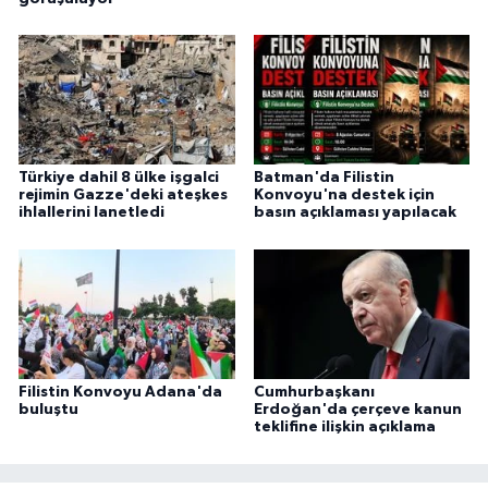
Türkiye dahil 8 ülke işgalci
Batman'da Filistin
rejimin Gazze'deki ateşkes
Konvoyu'na destek için
ihlallerini lanetledi
basın açıklaması yapılacak
Filistin Konvoyu Adana'da
Cumhurbaşkanı
buluştu
Erdoğan'da çerçeve kanun
teklifine ilişkin açıklama