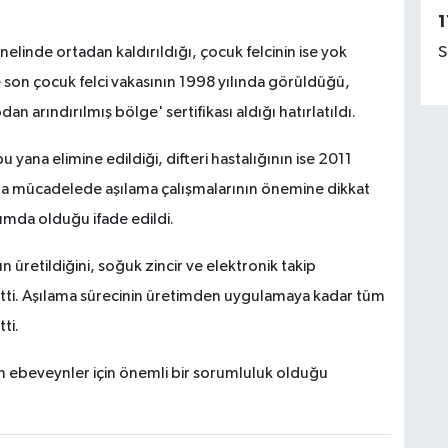
1
S
elinde ortadan kaldırıldığı, çocuk felcinin ise yok
e son çocuk felci vakasının 1998 yılında görüldüğü,
n arındırılmış bölge' sertifikası aldığı hatırlatıldı.
ana elimine edildiği, difteri hastalığının ise 2011
kla mücadelede aşılama çalışmalarının önemine dikkat
ımda olduğu ifade edildi.
n üretildiğini, soğuk zincir ve elektronik takip
lirtti. Aşılama sürecinin üretimden uygulamaya kadar tüm
ti.
 ebeveynler için önemli bir sorumluluk olduğu