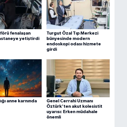
örü fenalaşan
Turgut Özal Tıp Merkezi
astaneye yetiştirdi
bünyesinde modern
endoskopi odası hizmete
girdi
lığı anne karnında
Genel Cerrahi Uzmanı
Öztürk'ten akut kolesistit
uyarısı: Erken müdahale
önemli