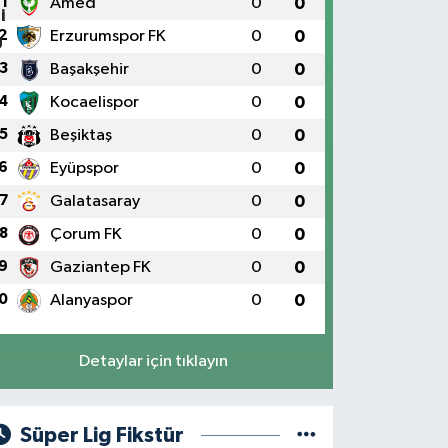
1
Amed
0
0
2
Erzurumspor FK
0
0
3
Başakşehir
0
0
4
Kocaelispor
0
0
5
Beşiktaş
0
0
6
Eyüpspor
0
0
7
Galatasaray
0
0
8
Çorum FK
0
0
9
Gaziantep FK
0
0
0
Alanyaspor
0
0
Detaylar için tıklayın
Süper Lig Fikstür