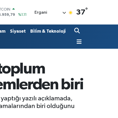
ITCOIN
°
4.959,79
%1.11
37
Ergani
OLAR
7,7436
%0.18
URO
5,2510
%0.32
am
Si̇yaset
Bi̇li̇m & Teknoloji̇
TERLİN
4,4811
%0.38
RAM ALTIN
660.55
%0.03
İST100
3.779
%-14
 toplum
emlerden biri
yaptığı yazılı açıklamada,
ulamalarından biri olduğunu