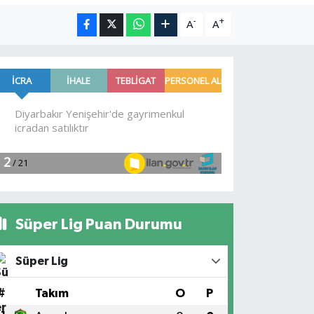
-
+
A
A
Süper Lig Puan Durumu
Süper Lig
#
Takım
O
P