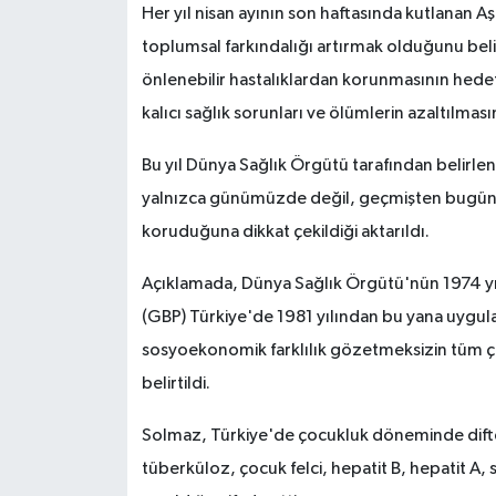
Her yıl nisan ayının son haftasında kutlanan Aş
toplumsal farkındalığı artırmak olduğunu belir
önlenebilir hastalıklardan korunmasının hedef
kalıcı sağlık sorunları ve ölümlerin azaltılmas
Bu yıl Dünya Sağlık Örgütü tarafından belirlenen
yalnızca günümüzde değil, geçmişten bugüne 
koruduğuna dikkat çekildiği aktarıldı.
Açıklamada, Dünya Sağlık Örgütü'nün 1974 yıl
(GBP) Türkiye'de 1981 yılından bu yana uygulan
sosyoekonomik farklılık gözetmeksizin tüm çoc
belirtildi.
Solmaz, Türkiye'de çocukluk döneminde difte
tüberküloz, çocuk felci, hepatit B, hepatit A,