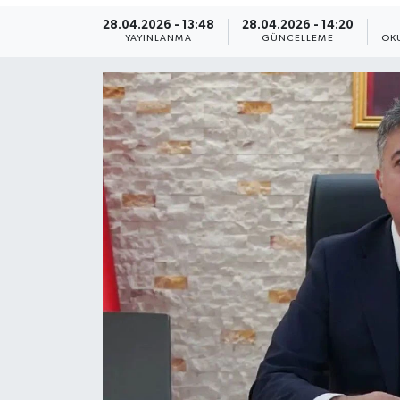
28.04.2026 - 13:48
28.04.2026 - 14:20
Yaşam
YAYINLANMA
GÜNCELLEME
OK
Anali̇z
Bi̇li̇m & Teknoloji̇
Dünya
Eği̇ti̇m