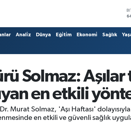
B
6
D
4
E
5
anlar
Anali̇z
Dünya
Eği̇ti̇m
Ekonomi̇
Sağlık
Yaş
S
6
G
6
B
1
ürü Solmaz: Aşılar
uyan en etkili yönt
. Murat Solmaz, 'Aşı Haftası' dolayısıyla 
nlenmesinde en etkili ve güvenli sağlık uyg