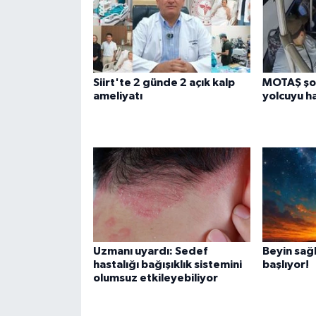
Siirt'te 2 günde 2 açık kalp
MOTAŞ şof
ameliyatı
yolcuyu h
Uzmanı uyardı: Sedef
Beyin sağ
hastalığı bağışıklık sistemini
başlıyor!
olumsuz etkileyebiliyor