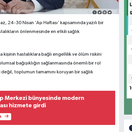
z, 24-30 Nisan 'Aşı Haftası' kapsamında yazılı bir
talıkların önlenmesinde en etkili sağlık
kişinin hastalıklara bağlı engellilik ve ölüm riskini
plumsal bağışıklığın sağlanmasında önemli bir rol
eri değil, toplumun tamamını koruyan bir sağlık
1
Tıp Merkezi bünyesinde modern
sı hizmete girdi
e