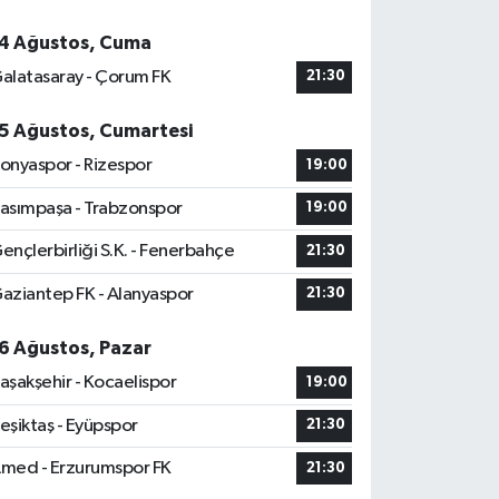
4 Ağustos, Cuma
alatasaray - Çorum FK
21:30
5 Ağustos, Cumartesi
onyaspor - Rizespor
19:00
asımpaşa - Trabzonspor
19:00
ençlerbirliği S.K. - Fenerbahçe
21:30
aziantep FK - Alanyaspor
21:30
6 Ağustos, Pazar
aşakşehir - Kocaelispor
19:00
eşiktaş - Eyüpspor
21:30
med - Erzurumspor FK
21:30