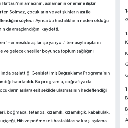
ı Haftası'nın amacının, aşılamanın önemine ilişkin
1
ten Solmaz, çocukların ve yetişkinlerin aşı ile
G
lendiğini söyledi. Ayrıca bu hastalıkların neden olduğu
ının da amaçlandığını kaydetti.
1
K
 'Her nesilde aşılar işe yarıyor.' temasıyla aşıların
ve gelecek nesiller boyunca toplum sağlığını
K
G
ında başlattığı Genişletilmiş Bağışıklama Programı'nın
G
dığı hatırlatıldı. Bu programla, coğrafi ya da
1
ukların aşılara eşit şekilde ulaşmasının hedeflendiği
B
B
ri, boğmaca, tetanos, kızamık, kızamıkçık, kabakulak,
A
 suçiçeği, Hib ve pnömokok hastalıklarına karşı aşılama