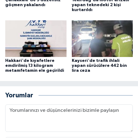
Çanakkale'de 5 düzensiz
Tekirdağ'da motor arızası
göçmen yakalandı
yapan teknedeki 2 kişi
kurtarıldı
Hakkari'de kıyafetlere
Kayseri'de trafik ihlali
emdirilmiş 13 kilogram
yapan sürücülere 442 bin
metamfetamin ele geçirildi
lira ceza
Yorumlar