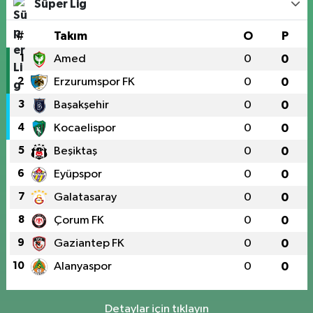
Süper Lig
#
Takım
O
P
1
Amed
0
0
2
Erzurumspor FK
0
0
3
Başakşehir
0
0
4
Kocaelispor
0
0
5
Beşiktaş
0
0
6
Eyüpspor
0
0
7
Galatasaray
0
0
8
Çorum FK
0
0
9
Gaziantep FK
0
0
10
Alanyaspor
0
0
Detaylar için tıklayın