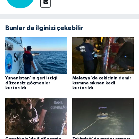
Bunlar da ilginizi çekebilir
Yunanistan'ın geri ittiği
Malatya'da çekicinin demir
düzensiz göçmenler
kısmına sıkışan kedi
kurtarıldı
kurtarıldı