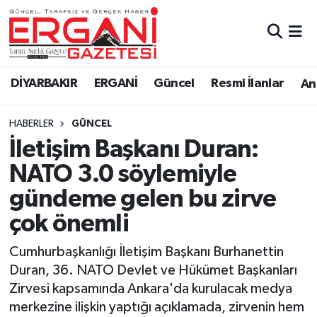
DİYARBAKIR
BİSMİL
Ergani Nöbetçi Eczaneler
DİYARBAKIR
ERGANİ
Güncel
Resmi İlanlar
Ana
BAĞLAR
ERGANİ
Ergani Hava Durumu
HABERLER
GÜNCEL
Güncel
Ergani Trafik Yoğunluk Haritası
İletişim Başkanı Duran:
Eği̇ti̇m
Süper Lig Puan Durumu ve Fikstür
NATO 3.0 söylemiyle
gündeme gelen bu zirve
Resmi İlanlar
Tüm Manşetler
çok önemli
Sağlık
Son Dakika Haberleri
Cumhurbaşkanlığı İletişim Başkanı Burhanettin
Duran, 36. NATO Devlet ve Hükümet Başkanları
Si̇yaset
Haber Arşivi
Zirvesi kapsamında Ankara'da kurulacak medya
merkezine ilişkin yaptığı açıklamada, zirvenin hem
Spor