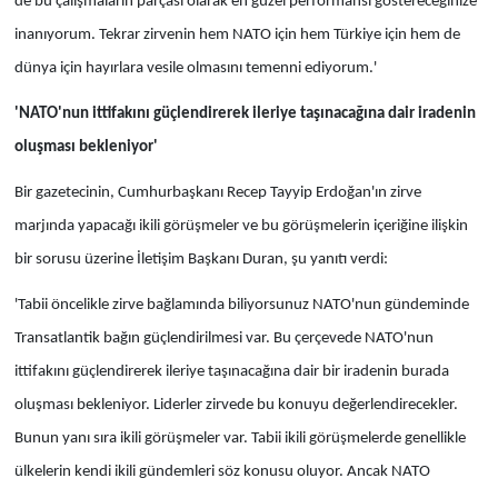
de bu çalışmaların parçası olarak en güzel performansı göstereceğinize
inanıyorum. Tekrar zirvenin hem NATO için hem Türkiye için hem de
dünya için hayırlara vesile olmasını temenni ediyorum.'
'NATO'nun ittifakını güçlendirerek ileriye taşınacağına dair iradenin
oluşması bekleniyor'
Bir gazetecinin, Cumhurbaşkanı Recep Tayyip Erdoğan'ın zirve
marjında yapacağı ikili görüşmeler ve bu görüşmelerin içeriğine ilişkin
bir sorusu üzerine İletişim Başkanı Duran, şu yanıtı verdi:
'Tabii öncelikle zirve bağlamında biliyorsunuz NATO'nun gündeminde
Transatlantik bağın güçlendirilmesi var. Bu çerçevede NATO'nun
ittifakını güçlendirerek ileriye taşınacağına dair bir iradenin burada
oluşması bekleniyor. Liderler zirvede bu konuyu değerlendirecekler.
Bunun yanı sıra ikili görüşmeler var. Tabii ikili görüşmelerde genellikle
ülkelerin kendi ikili gündemleri söz konusu oluyor. Ancak NATO