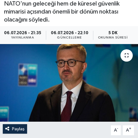
NATO'nun geleceği hem de küresel güvenlik
Yaşam
mimarisi açısından önemli bir dönüm noktası
olacağını söyledi.
Anali̇z
06.07.2026 - 21:35
06.07.2026 - 22:10
5 DK
YAYINLANMA
GÜNCELLEME
OKUNMA SÜRESI
Bi̇li̇m & Teknoloji̇
Dünya
Eği̇ti̇m
Paylaş
-
+
A
A