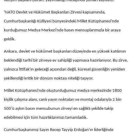
İletişim Başkanı Duran, yayımladığı mesajında şunları kaydetti:
'NATO Devlet ve Hükûmet Başkanları Zirvesi kapsamında,
Cumhurbaşkanlığı Külliyesi bünyesindeki Millet Kütüphanesi'nde
kurduğumuz Medya Merkezi'nde basın mensuplarımızla bir araya
geldik.
Ankara, devlet ve hükûmet başkanları düzeyinde en yüksek katılımın
beklendiği tarihî bir zirveye ev sahipliği yapmaya hazırlanıyor. Bu zirve,
yalnızca İttifak'ın geleceği açısından değil, küresel güvenliğin yeniden
şekillendiği kritik bir dönüm noktası niteliği taşıyor.
Millet Kütüphanesi'nde oluşturduğumuz medya merkezinde 1800
kişilik çalışma alanı, canlı yayın noktaları ve montaj odalarıyla 2 bin
500'ü aşkın basın mensubunun zirveyi en sağlıklı şekilde takip
edebilmesi için tüm hazırlıklarımızı tamamladık.
Cumhurbaşkanımız Sayın Recep Tayyip Erdoğan'ın liderliğinde