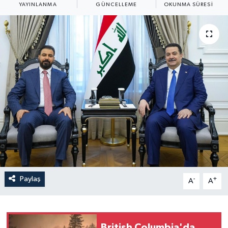
YAYINLANMA
GÜNCELLEME
OKUNMA SÜRESI
Yaşam
Anali̇z
Bi̇li̇m & Teknoloji̇
Dünya
Eği̇ti̇m
Paylaş
-
+
A
A
British Columbia'da