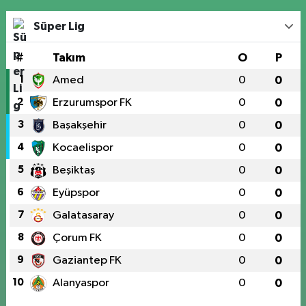
Süper Lig
#
Takım
O
P
1
Amed
0
0
2
Erzurumspor FK
0
0
3
Başakşehir
0
0
4
Kocaelispor
0
0
5
Beşiktaş
0
0
6
Eyüpspor
0
0
7
Galatasaray
0
0
8
Çorum FK
0
0
9
Gaziantep FK
0
0
10
Alanyaspor
0
0