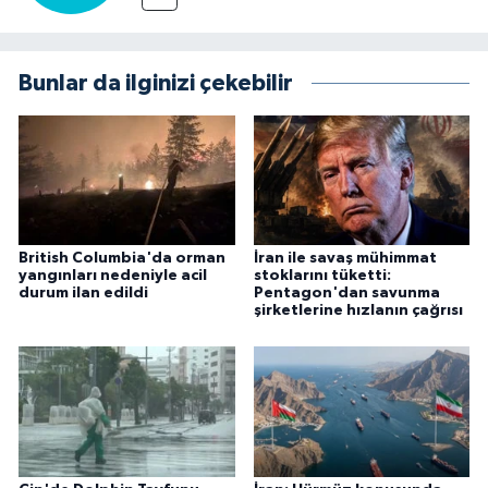
Bunlar da ilginizi çekebilir
British Columbia'da orman
İran ile savaş mühimmat
yangınları nedeniyle acil
stoklarını tüketti:
durum ilan edildi
Pentagon'dan savunma
şirketlerine hızlanın çağrısı