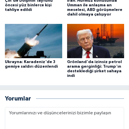
Çin'de Dolphin Tayfunu
İran: Hürmüz konusunda
öncesi yüz binlerce kişi
Umman ile anlaşma an
tahliye edildi
meselesi, ABD görüşmelere
dahil olmaya çalışıyor
Ukrayna: Karadeniz'de 3
Grönland'da izinsiz petrol
gemiye saldırı düzenlendi
arama gerginliği: Trump'ın
desteklediği şirket sahaya
indi
Yorumlar