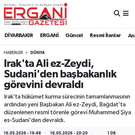
DİYARBAKIR
BİSMİL
Ergani Nöbetçi Eczaneler
DİYARBAKIR
ERGANİ
Güncel
Resmi İlanlar
Ana
BAĞLAR
ERGANİ
Ergani Hava Durumu
HABERLER
DÜNYA
Güncel
Ergani Trafik Yoğunluk Haritası
Irak'ta Ali ez-Zeydi,
Eği̇ti̇m
Süper Lig Puan Durumu ve Fikstür
Sudani'den başbakanlık
görevini devraldı
Resmi İlanlar
Tüm Manşetler
Irak'ta hükümet kurma sürecinin tamamlanmasının
Sağlık
Son Dakika Haberleri
ardından yeni Başbakan Ali ez-Zeydi, Bağdat'ta
düzenlenen resmî törenle görevi Muhammed Şiya
Si̇yaset
Haber Arşivi
es-Sudani'den devraldı.
Spor
16.05.2026 - 19:48
16.05.2026 - 20:20
1 DK