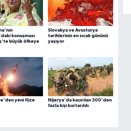
na'nın
Slovakya ve Avusturya
'daki konuşması
tarihlerinin en sıcak gününü
'te büyük öfkeye
yaşıyor
e'den yeni füze
Nijerya'da kaçırılan 300'den
fazla kişi kurtarıldı