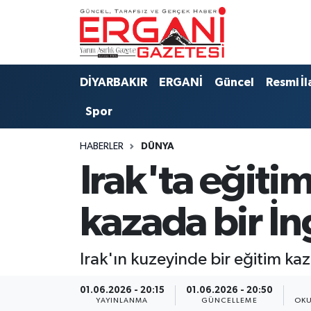
DİYARBAKIR
BİSMİL
Ergani Nöbetçi Eczaneler
DİYARBAKIR
ERGANİ
Güncel
Resmi İl
BAĞLAR
ERGANİ
Ergani Hava Durumu
Spor
Güncel
Ergani Trafik Yoğunluk Haritası
HABERLER
DÜNYA
Eği̇ti̇m
Süper Lig Puan Durumu ve Fikstür
Irak'ta eğiti
Resmi İlanlar
Tüm Manşetler
kazada bir İng
Sağlık
Son Dakika Haberleri
Irak'ın kuzeyinde bir eğitim kaza
Si̇yaset
Haber Arşivi
01.06.2026 - 20:15
01.06.2026 - 20:50
Spor
YAYINLANMA
GÜNCELLEME
OKU