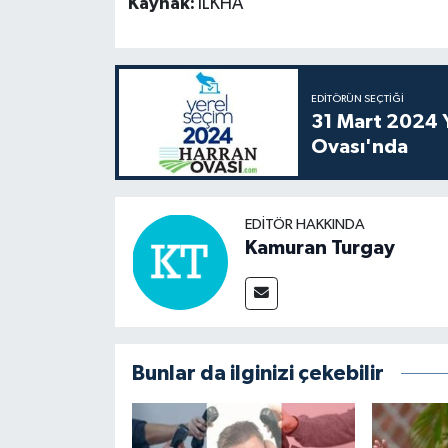
Kaynak:
İLKHA
EDITÖRÜN SEÇTIĞI
31 Mart 2024 Y
Ovası'nda
EDITÖR HAKKINDA
Kamuran Turgay
Bunlar da ilginizi çekebilir