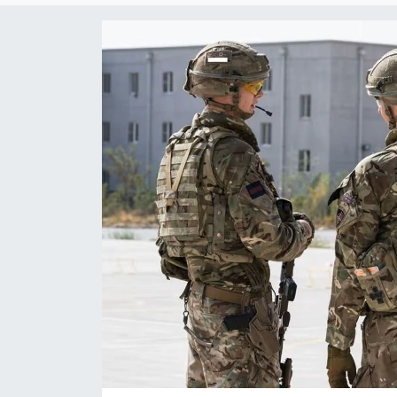
Yaşam
Anali̇z
Bi̇li̇m & Teknoloji̇
Dünya
Eği̇ti̇m