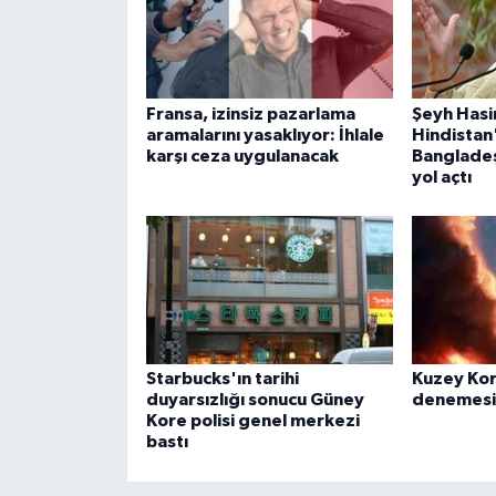
Fransa, izinsiz pazarlama
Şeyh Hasi
aramalarını yasaklıyor: İhlale
Hindistan
karşı ceza uygulanacak
Bangladeş
yol açtı
Starbucks'ın tarihi
Kuzey Kor
duyarsızlığı sonucu Güney
denemesi
Kore polisi genel merkezi
bastı