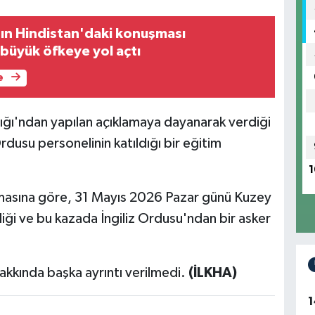
ın Hindistan'daki konuşması
büyük öfkeye yol açtı
e
ığı'ndan yapılan açıklamaya dayanarak verdiği
rdusu personelinin katıldığı bir eğitim
1
masına göre, 31 Mayıs 2026 Pazar günü Kuzey
iği ve bu kazada İngiliz Ordusu'ndan bir asker
hakkında başka ayrıntı verilmedi.
(İLKHA)
1