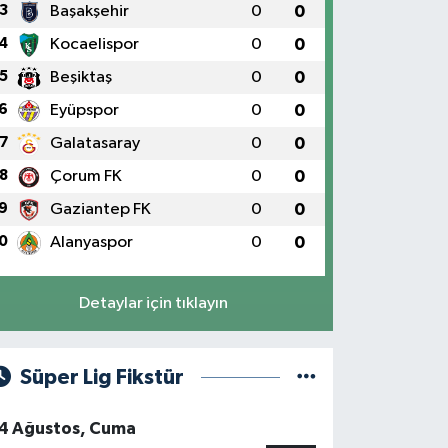
3
Başakşehir
0
0
4
Kocaelispor
0
0
5
Beşiktaş
0
0
6
Eyüpspor
0
0
7
Galatasaray
0
0
8
Çorum FK
0
0
9
Gaziantep FK
0
0
0
Alanyaspor
0
0
Detaylar için tıklayın
Süper Lig Fikstür
4 Ağustos, Cuma