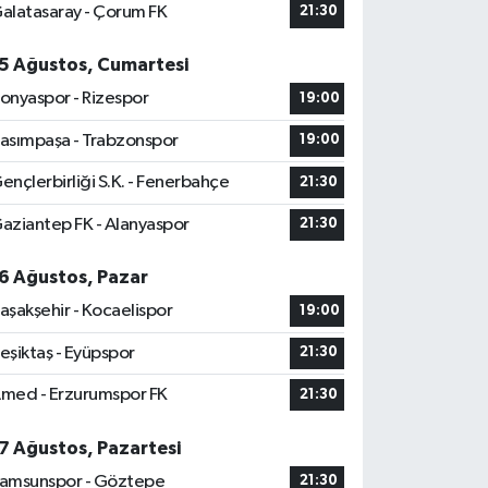
alatasaray - Çorum FK
21:30
5 Ağustos, Cumartesi
onyaspor - Rizespor
19:00
asımpaşa - Trabzonspor
19:00
ençlerbirliği S.K. - Fenerbahçe
21:30
aziantep FK - Alanyaspor
21:30
6 Ağustos, Pazar
aşakşehir - Kocaelispor
19:00
eşiktaş - Eyüpspor
21:30
med - Erzurumspor FK
21:30
7 Ağustos, Pazartesi
amsunspor - Göztepe
21:30