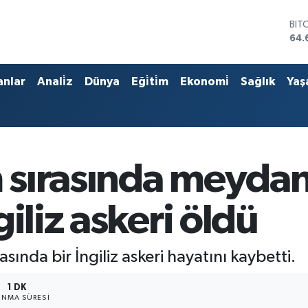
BIT
64.
DO
47,
EU
anlar
Anali̇z
Dünya
Eği̇ti̇m
Ekonomi̇
Sağlık
Yaş
55,
STE
64,
GRA
651
BİS
m sırasında meyda
13.
iliz askeri öldü
sında bir İngiliz askeri hayatını kaybetti.
1 DK
NMA SÜRESI