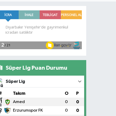
Süper Lig Puan Durumu
Süper Lig
#
Takım
O
P
1
Amed
0
0
2
Erzurumspor FK
0
0