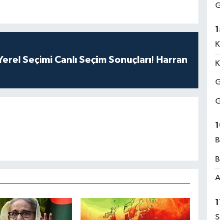
G
1
K
erel Seçimi Canlı Seçim Sonuçları! Harran
K
G
G
1
B
B
A
1
S