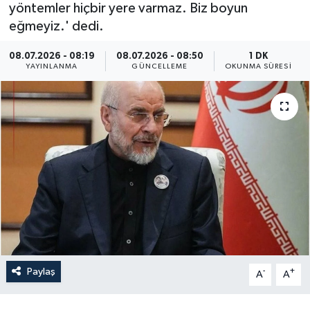
yöntemler hiçbir yere varmaz. Biz boyun
Yaşam
eğmeyiz.' dedi.
08.07.2026 - 08:19
08.07.2026 - 08:50
1 DK
Anali̇z
YAYINLANMA
GÜNCELLEME
OKUNMA SÜRESI
Bi̇li̇m & Teknoloji̇
Dünya
Eği̇ti̇m
Paylaş
-
+
A
A