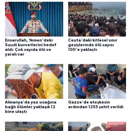
Ensarullah, Yemen'deki
Ceuta'daki kitlesel sınır
Suudi kuvvetlerini hedef
geçişlerinde ölü sayısı
aldı: Çok sayıda ölü ve
100'e yaklaştı
yaralı var
Almanya'da yaz sıcağına
Gazze'de ateşkesin
bağlı ölümler yaklaşık 12
ardından 1255 şehit verildi
bine ulaştı