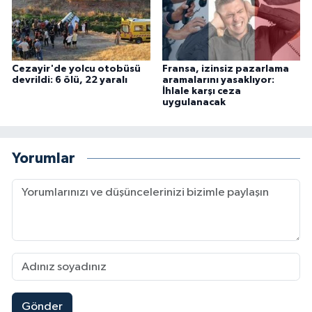
Cezayir'de yolcu otobüsü
Fransa, izinsiz pazarlama
devrildi: 6 ölü, 22 yaralı
aramalarını yasaklıyor:
İhlale karşı ceza
uygulanacak
Yorumlar
Gönder