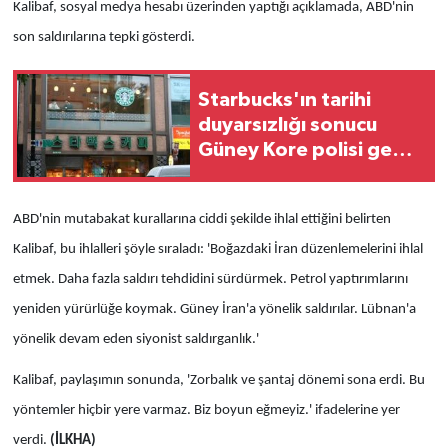
Kalibaf, sosyal medya hesabı üzerinden yaptığı açıklamada, ABD'nin
son saldırılarına tepki gösterdi.
Starbucks'ın tarihi
duyarsızlığı sonucu
Güney Kore polisi genel
merkezi bastı
ABD'nin mutabakat kurallarına ciddi şekilde ihlal ettiğini belirten
Kalibaf, bu ihlalleri şöyle sıraladı: 'Boğazdaki İran düzenlemelerini ihlal
etmek. Daha fazla saldırı tehdidini sürdürmek. Petrol yaptırımlarını
yeniden yürürlüğe koymak. Güney İran'a yönelik saldırılar. Lübnan'a
yönelik devam eden siyonist saldırganlık.'
Kalibaf, paylaşımın sonunda, 'Zorbalık ve şantaj dönemi sona erdi. Bu
yöntemler hiçbir yere varmaz. Biz boyun eğmeyiz.' ifadelerine yer
verdi.
(İLKHA)