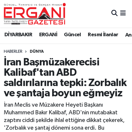
DİYARBAKIR
BİSMİL
Ergani Nöbetçi Eczaneler
DİYARBAKIR
ERGANİ
Güncel
Resmi İlanlar
Ana
BAĞLAR
ERGANİ
Ergani Hava Durumu
HABERLER
DÜNYA
Güncel
Ergani Trafik Yoğunluk Haritası
İran Başmüzakerecisi
Eği̇ti̇m
Süper Lig Puan Durumu ve Fikstür
Kalibaf'tan ABD
saldırılarına tepki: Zorbalık
Resmi İlanlar
Tüm Manşetler
ve şantaja boyun eğmeyiz
Sağlık
Son Dakika Haberleri
İran Meclis ve Müzakere Heyeti Başkanı
Muhammed Bakır Kalibaf, ABD'nin mutabakat
Si̇yaset
Haber Arşivi
zaptını ciddi şekilde ihlal ettiğine dikkat çekerek,
'Zorbalık ve şantaj dönemi sona erdi. Bu
Spor