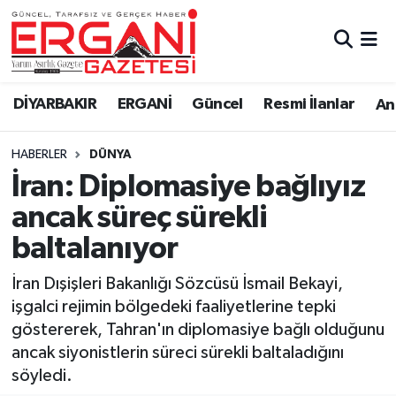
DİYARBAKIR
BİSMİL
Ergani Nöbetçi Eczaneler
DİYARBAKIR
ERGANİ
Güncel
Resmi İlanlar
Ana
BAĞLAR
ERGANİ
Ergani Hava Durumu
HABERLER
DÜNYA
Güncel
Ergani Trafik Yoğunluk Haritası
İran: Diplomasiye bağlıyız
Eği̇ti̇m
Süper Lig Puan Durumu ve Fikstür
ancak süreç sürekli
baltalanıyor
Resmi İlanlar
Tüm Manşetler
İran Dışişleri Bakanlığı Sözcüsü İsmail Bekayi,
Sağlık
Son Dakika Haberleri
işgalci rejimin bölgedeki faaliyetlerine tepki
göstererek, Tahran'ın diplomasiye bağlı olduğunu
Si̇yaset
Haber Arşivi
ancak siyonistlerin süreci sürekli baltaladığını
söyledi.
Spor