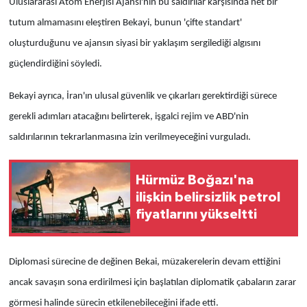
Uluslararası Atom Enerjisi Ajansı'nın bu saldırılar karşısında net bir
tutum almamasını eleştiren Bekayi, bunun 'çifte standart'
oluşturduğunu ve ajansın siyasi bir yaklaşım sergilediği algısını
güçlendirdiğini söyledi.
Bekayi ayrıca, İran'ın ulusal güvenlik ve çıkarları gerektirdiği sürece
gerekli adımları atacağını belirterek, işgalci rejim ve ABD'nin
saldırılarının tekrarlanmasına izin verilmeyeceğini vurguladı.
Hürmüz Boğazı'na
ilişkin belirsizlik petrol
fiyatlarını yükseltti
Diplomasi sürecine de değinen Bekai, müzakerelerin devam ettiğini
ancak savaşın sona erdirilmesi için başlatılan diplomatik çabaların zarar
görmesi halinde sürecin etkilenebileceğini ifade etti.