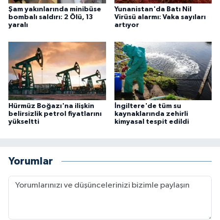
Şam yakınlarında minibüse
Yunanistan'da Batı Nil
bombalı saldırı: 2 Ölü, 13
Virüsü alarmı: Vaka sayıları
yaralı
artıyor
Hürmüz Boğazı'na ilişkin
İngiltere'de tüm su
belirsizlik petrol fiyatlarını
kaynaklarında zehirli
yükseltti
kimyasal tespit edildi
Yorumlar