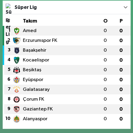
Süper Lig
#
Takım
O
P
1
Amed
0
0
2
Erzurumspor FK
0
0
3
Başakşehir
0
0
4
Kocaelispor
0
0
5
Beşiktaş
0
0
6
Eyüpspor
0
0
7
Galatasaray
0
0
8
Çorum FK
0
0
9
Gaziantep FK
0
0
10
Alanyaspor
0
0