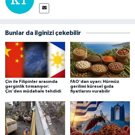
Bunlar da ilginizi çekebilir
Çin ile Filipinler arasında
FAO'dan uyarı: Hürmüz
gerginlik tırmanıyor:
gerilimi küresel gıda
Çin'den müdahale tehdidi
fiyatlarını vurabilir