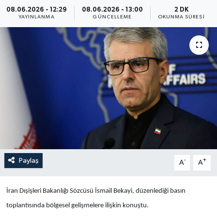
08.06.2026 - 12:29
08.06.2026 - 13:00
2 DK
Yaşam
YAYINLANMA
GÜNCELLEME
OKUNMA SÜRESI
Anali̇z
Bi̇li̇m & Teknoloji̇
Dünya
Eği̇ti̇m
Paylaş
-
+
A
A
İran Dışişleri Bakanlığı Sözcüsü İsmail Bekayi, düzenlediği basın
toplantısında bölgesel gelişmelere ilişkin konuştu.