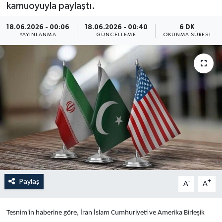
kamuoyuyla paylaştı.
Yaşam
18.06.2026 - 00:06
18.06.2026 - 00:40
6 DK
YAYINLANMA
GÜNCELLEME
OKUNMA SÜRESI
Anali̇z
Bi̇li̇m & Teknoloji̇
Dünya
Eği̇ti̇m
Paylaş
-
+
A
A
Tesnim'in haberine göre, İran İslam Cumhuriyeti ve Amerika Birleşik