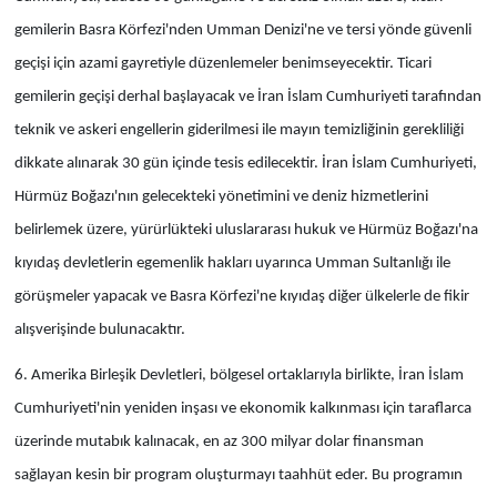
gemilerin Basra Körfezi'nden Umman Denizi'ne ve tersi yönde güvenli
geçişi için azami gayretiyle düzenlemeler benimseyecektir. Ticari
gemilerin geçişi derhal başlayacak ve İran İslam Cumhuriyeti tarafından
teknik ve askeri engellerin giderilmesi ile mayın temizliğinin gerekliliği
dikkate alınarak 30 gün içinde tesis edilecektir. İran İslam Cumhuriyeti,
Hürmüz Boğazı'nın gelecekteki yönetimini ve deniz hizmetlerini
belirlemek üzere, yürürlükteki uluslararası hukuk ve Hürmüz Boğazı'na
kıyıdaş devletlerin egemenlik hakları uyarınca Umman Sultanlığı ile
görüşmeler yapacak ve Basra Körfezi'ne kıyıdaş diğer ülkelerle de fikir
alışverişinde bulunacaktır.
6. Amerika Birleşik Devletleri, bölgesel ortaklarıyla birlikte, İran İslam
Cumhuriyeti'nin yeniden inşası ve ekonomik kalkınması için taraflarca
üzerinde mutabık kalınacak, en az 300 milyar dolar finansman
sağlayan kesin bir program oluşturmayı taahhüt eder. Bu programın