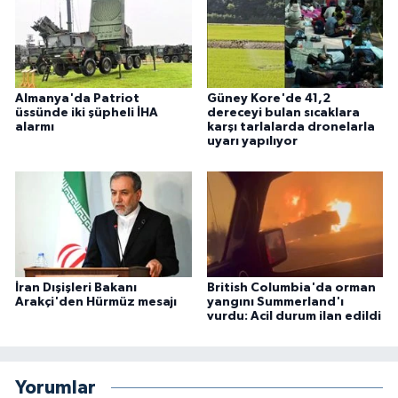
Almanya'da Patriot
Güney Kore'de 41,2
üssünde iki şüpheli İHA
dereceyi bulan sıcaklara
alarmı
karşı tarlalarda dronelarla
uyarı yapılıyor
İran Dışişleri Bakanı
British Columbia'da orman
Arakçi'den Hürmüz mesajı
yangını Summerland'ı
vurdu: Acil durum ilan edildi
Yorumlar