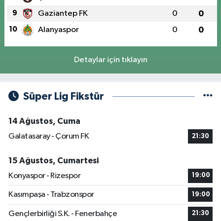
9
Gaziantep FK
0
0
10
Alanyaspor
0
0
Detaylar için tıklayın
Süper Lig Fikstür
14 Ağustos, Cuma
Galatasaray - Çorum FK
21:30
15 Ağustos, Cumartesi
Konyaspor - Rizespor
19:00
Kasımpaşa - Trabzonspor
19:00
Gençlerbirliği S.K. - Fenerbahçe
21:30