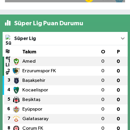
Süper Lig Puan Durumu
Süper Lig
#
Takım
O
P
1
Amed
0
0
2
Erzurumspor FK
0
0
3
Başakşehir
0
0
4
Kocaelispor
0
0
5
Beşiktaş
0
0
6
Eyüpspor
0
0
7
Galatasaray
0
0
8
Çorum FK
0
0