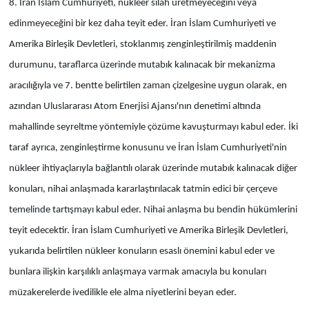
8. İran İslam Cumhuriyeti, nükleer silah üretmeyeceğini veya
edinmeyeceğini bir kez daha teyit eder. İran İslam Cumhuriyeti ve
Amerika Birleşik Devletleri, stoklanmış zenginleştirilmiş maddenin
durumunu, taraflarca üzerinde mutabık kalınacak bir mekanizma
aracılığıyla ve 7. bentte belirtilen zaman çizelgesine uygun olarak, en
azından Uluslararası Atom Enerjisi Ajansı'nın denetimi altında
mahallinde seyreltme yöntemiyle çözüme kavuşturmayı kabul eder. İki
taraf ayrıca, zenginleştirme konusunu ve İran İslam Cumhuriyeti'nin
nükleer ihtiyaçlarıyla bağlantılı olarak üzerinde mutabık kalınacak diğer
konuları, nihai anlaşmada kararlaştırılacak tatmin edici bir çerçeve
temelinde tartışmayı kabul eder. Nihai anlaşma bu bendin hükümlerini
teyit edecektir. İran İslam Cumhuriyeti ve Amerika Birleşik Devletleri,
yukarıda belirtilen nükleer konuların esaslı önemini kabul eder ve
bunlara ilişkin karşılıklı anlaşmaya varmak amacıyla bu konuları
müzakerelerde ivedilikle ele alma niyetlerini beyan eder.