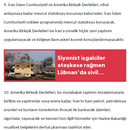
9. İran İslam Cumhuriyeti ve Amerika Birleşik Devletleri, nihai
anlaşmaya kadar mevcut statükoyu korumayı kabul eder; İran İslam
Cumhuriyeti nükleer programında mevcut statükoyu koruyacak,
Amerika Birleşik Devletleri ise İran'a yönelik hiçbir yeni yaptırım
uygulamayacak ve bölgeye ilave askeri kuvvet konuşlandırmayacaktır.
Siyonist işgalciler
ateşkese rağmen
Lübnan'da sivil
yerleşimlere saldırılarını
sürdürüyor
10. Amerika Birleşik Devletleri, bu mutabakat zaptının imzalanmasıyla
birlikte ve yaptırımlar sona erene kadar, İran'ın ham petrol, petrokimya
ürünleri ve bunların türevlerinin ihracatı ile bankacılık işlemleri,
sigortalar, taşımacılık ve benzeri tüm ilgili hizmetler için Hazine Bakanlığı
muafiyet belgelerini derhal çıkarmayı taahhüt eder.