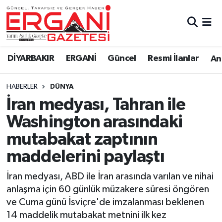
DİYARBAKIR
BİSMİL
Ergani Nöbetçi Eczaneler
DİYARBAKIR
ERGANİ
Güncel
Resmi İlanlar
Ana
BAĞLAR
ERGANİ
Ergani Hava Durumu
HABERLER
DÜNYA
Güncel
Ergani Trafik Yoğunluk Haritası
İran medyası, Tahran ile
Eği̇ti̇m
Süper Lig Puan Durumu ve Fikstür
Washington arasındaki
mutabakat zaptının
Resmi İlanlar
Tüm Manşetler
maddelerini paylaştı
Sağlık
Son Dakika Haberleri
İran medyası, ABD ile İran arasında varılan ve nihai
anlaşma için 60 günlük müzakere süresi öngören
Si̇yaset
Haber Arşivi
ve Cuma günü İsviçre'de imzalanması beklenen
14 maddelik mutabakat metnini ilk kez
Spor