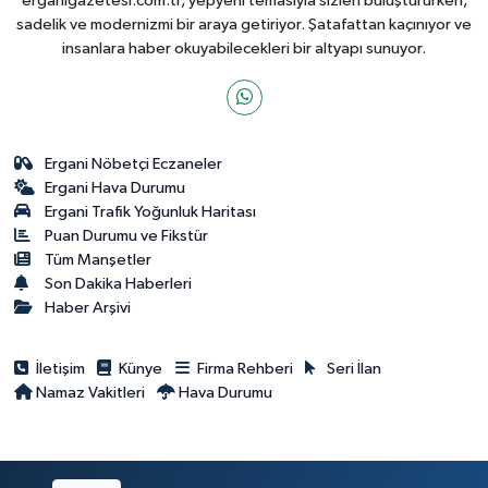
erganigazetesi.com.tr, yepyeni temasıyla sizleri buluştururken,
sadelik ve modernizmi bir araya getiriyor. Şatafattan kaçınıyor ve
insanlara haber okuyabilecekleri bir altyapı sunuyor.
Ergani Nöbetçi Eczaneler
Ergani Hava Durumu
Ergani Trafik Yoğunluk Haritası
Puan Durumu ve Fikstür
Tüm Manşetler
Son Dakika Haberleri
Haber Arşivi
İletişim
Künye
Firma Rehberi
Seri İlan
Namaz Vakitleri
Hava Durumu