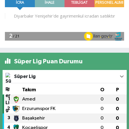
Süper Lig Puan Durumu
Süper Lig
#
Takım
O
P
1
Amed
0
0
2
Erzurumspor FK
0
0
3
Başakşehir
0
0
4
Kocaelispor
0
0