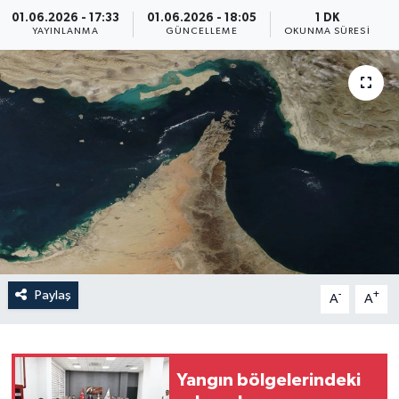
01.06.2026 - 17:33
01.06.2026 - 18:05
1 DK
Yaşam
YAYINLANMA
GÜNCELLEME
OKUNMA SÜRESI
Anali̇z
Bi̇li̇m & Teknoloji̇
Dünya
Eği̇ti̇m
Paylaş
-
+
A
A
Yangın bölgelerindeki