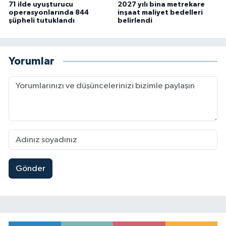
71 ilde uyuşturucu
2027 yılı bina metrekare
operasyonlarında 844
inşaat maliyet bedelleri
şüpheli tutuklandı
belirlendi
Yorumlar
Gönder