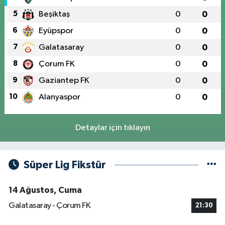
5
Beşiktaş
0
0
6
Eyüpspor
0
0
7
Galatasaray
0
0
8
Çorum FK
0
0
9
Gaziantep FK
0
0
10
Alanyaspor
0
0
Detaylar için tıklayın
Süper Lig Fikstür
14 Ağustos, Cuma
Galatasaray - Çorum FK
21:30