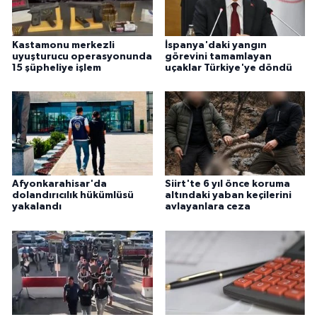
Kastamonu merkezli
İspanya'daki yangın
uyuşturucu operasyonunda
görevini tamamlayan
15 şüpheliye işlem
uçaklar Türkiye'ye döndü
Afyonkarahisar'da
Siirt'te 6 yıl önce koruma
dolandırıcılık hükümlüsü
altındaki yaban keçilerini
yakalandı
avlayanlara ceza