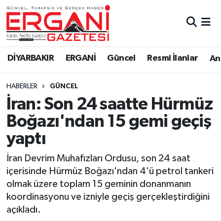
DİYARBAKIR
BİSMİL
Ergani Nöbetçi Eczaneler
DİYARBAKIR
ERGANİ
Güncel
Resmi İlanlar
Ana
BAĞLAR
ERGANİ
Ergani Hava Durumu
HABERLER
GÜNCEL
Güncel
Ergani Trafik Yoğunluk Haritası
İran: Son 24 saatte Hürmüz
Eği̇ti̇m
Süper Lig Puan Durumu ve Fikstür
Boğazı'ndan 15 gemi geçiş
yaptı
Resmi İlanlar
Tüm Manşetler
İran Devrim Muhafızları Ordusu, son 24 saat
Sağlık
Son Dakika Haberleri
içerisinde Hürmüz Boğazı'ndan 4'ü petrol tankeri
olmak üzere toplam 15 geminin donanmanın
Si̇yaset
Haber Arşivi
koordinasyonu ve izniyle geçiş gerçekleştirdiğini
açıkladı.
Spor