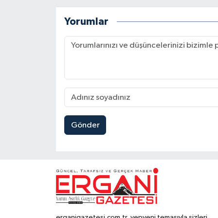
Yorumlar
Gönder
erganigazetesi.com.tr, yepyeni temasıyla sizleri