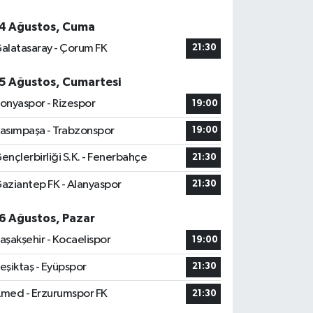
4 Ağustos, Cuma
alatasaray - Çorum FK
21:30
5 Ağustos, Cumartesi
onyaspor - Rizespor
19:00
asımpaşa - Trabzonspor
19:00
ençlerbirliği S.K. - Fenerbahçe
21:30
aziantep FK - Alanyaspor
21:30
6 Ağustos, Pazar
aşakşehir - Kocaelispor
19:00
eşiktaş - Eyüpspor
21:30
med - Erzurumspor FK
21:30