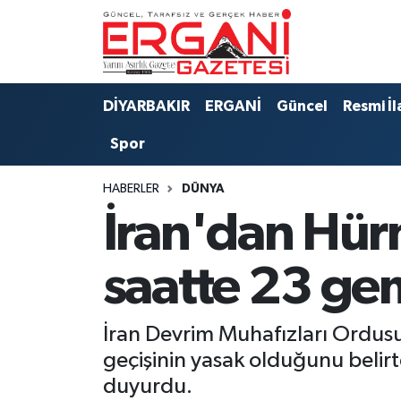
DİYARBAKIR
BİSMİL
Ergani Nöbetçi Eczaneler
DİYARBAKIR
ERGANİ
Güncel
Resmi İl
BAĞLAR
ERGANİ
Ergani Hava Durumu
Spor
Güncel
Ergani Trafik Yoğunluk Haritası
HABERLER
DÜNYA
Eği̇ti̇m
Süper Lig Puan Durumu ve Fikstür
İran'dan Hür
Resmi İlanlar
Tüm Manşetler
saatte 23 gem
Sağlık
Son Dakika Haberleri
İran Devrim Muhafızları Ordus
Si̇yaset
Haber Arşivi
geçişinin yasak olduğunu belirt
duyurdu.
Spor