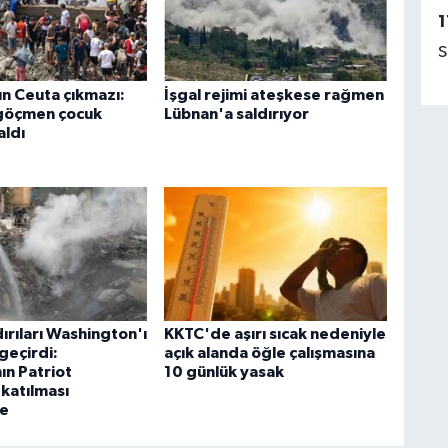
1
S
ın Ceuta çıkmazı:
İşgal rejimi ateşkese rağmen
 göçmen çocuk
Lübnan'a saldırıyor
aldı
ırıları Washington'ı
KKTC'de aşırı sıcak nedeniyle
geçirdi:
açık alanda öğle çalışmasına
ın Patriot
10 günlük yasak
 katılması
e