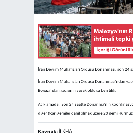
Malezya'nın R
ihtimali tepki 
İçeriği Görüntül
İran Devrim Muhafızları Ordusu Donanması, son 24 saa
İran Devrim Muhafızları Ordusu Donanması'ndan yapı
Boğazı'ndan geçişinin yasak olduğu belirtildi.
Açıklamada, 'Son 24 saatte Donanma'nın koordinasyonu
diğer ticari gemiler dahil olmak üzere 23 gemi Hürmüz 
Kaynak:
İLKHA