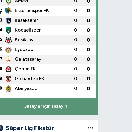
1
Amed
0
0
2
Erzurumspor FK
0
0
3
Başakşehir
0
0
4
Kocaelispor
0
0
5
Beşiktaş
0
0
6
Eyüpspor
0
0
7
Galatasaray
0
0
8
Çorum FK
0
0
9
Gaziantep FK
0
0
0
Alanyaspor
0
0
Detaylar için tıklayın
Süper Lig Fikstür