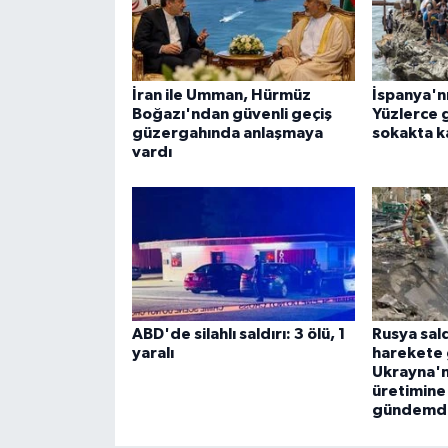
İran ile Umman, Hürmüz
İspanya'n
Boğazı'ndan güvenli geçiş
Yüzlerce
güzergahında anlaşmaya
sokakta k
vardı
ABD'de silahlı saldırı: 3 ölü, 1
Rusya sald
yaralı
harekete 
Ukrayna'n
üretimine
gündemd