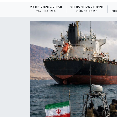
27.05.2026 - 23:50
28.05.2026 - 00:20
Yaşam
YAYINLANMA
GÜNCELLEME
OK
Anali̇z
Bi̇li̇m & Teknoloji̇
Dünya
Eği̇ti̇m