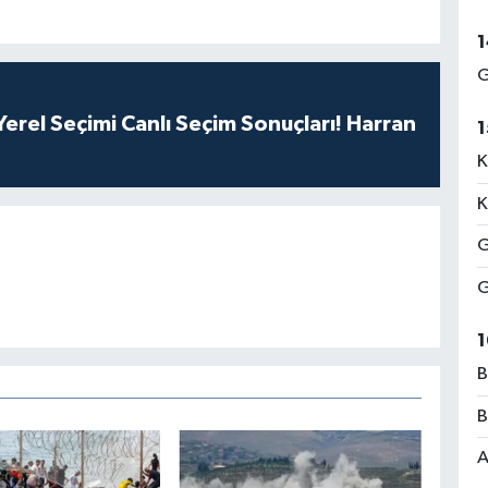
1
G
erel Seçimi Canlı Seçim Sonuçları! Harran
1
K
K
G
G
1
B
B
A