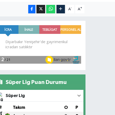
-
+
A
A
Süper Lig Puan Durumu
Süper Lig
#
Takım
O
P