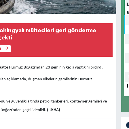
ohingyalı mültecileri geri gönderme
çekti
e
tte Hürmüz Boğazı'ndan 23 geminin geçiş yaptığını bildirdi.
lan açıklamada, düşman ülkelerin gemilerinin Hürmüz
1
 ve güvenliği altında petrol tankerleri, konteyner gemileri ve
Boğazı'ndan geçti.' denildi.
(İLKHA)