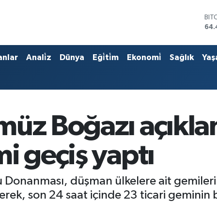
BIT
64.
DO
47,
EU
anlar
Anali̇z
Dünya
Eği̇ti̇m
Ekonomi̇
Sağlık
Yaş
55,
STE
64,
GRA
651
BİS
müz Boğazı açıkla
13.
i geçiş yaptı
u Donanması, düşman ülkelere ait gemile
erek, son 24 saat içinde 23 ticari gemini