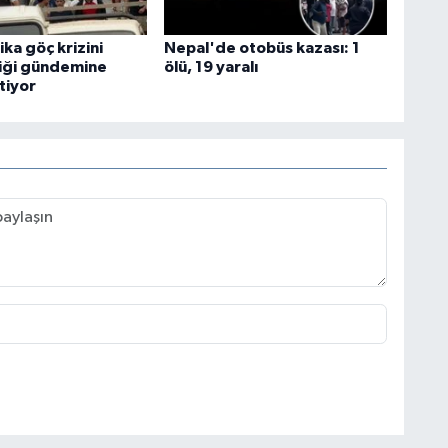
ka göç krizini
Nepal'de otobüs kazası: 1
rliği gündemine
ölü, 19 yaralı
tiyor