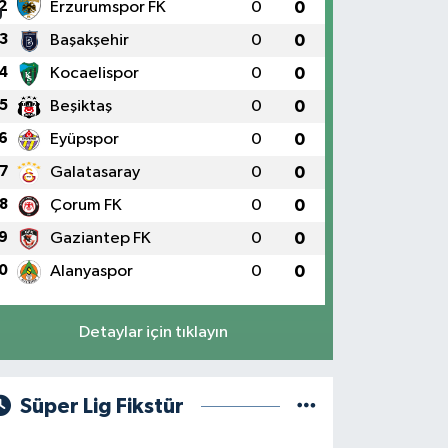
2
Erzurumspor FK
0
0
3
Başakşehir
0
0
4
Kocaelispor
0
0
5
Beşiktaş
0
0
6
Eyüpspor
0
0
7
Galatasaray
0
0
8
Çorum FK
0
0
9
Gaziantep FK
0
0
0
Alanyaspor
0
0
Detaylar için tıklayın
Süper Lig Fikstür