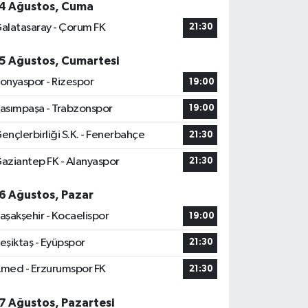
4 Ağustos, Cuma
alatasaray - Çorum FK
21:30
5 Ağustos, Cumartesi
onyaspor - Rizespor
19:00
asımpaşa - Trabzonspor
19:00
ençlerbirliği S.K. - Fenerbahçe
21:30
aziantep FK - Alanyaspor
21:30
6 Ağustos, Pazar
aşakşehir - Kocaelispor
19:00
eşiktaş - Eyüpspor
21:30
med - Erzurumspor FK
21:30
7 Ağustos, Pazartesi