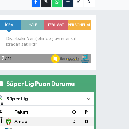
-
+
A
A
Süper Lig Puan Durumu
Süper Lig
#
Takım
O
P
1
Amed
0
0