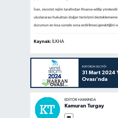
İran, siyonist rejim tarafından finanse edilip yönlendiri
uluslararası hukuktan doğan terörizmi desteklememe 
durumun en kısa sürede sona erdirilmesi gerektiğini v
Kaynak:
İLKHA
EDITÖRÜN SEÇTIĞI
31 Mart 2024 Y
Ovası'nda
EDITÖR HAKKINDA
Kamuran Turgay