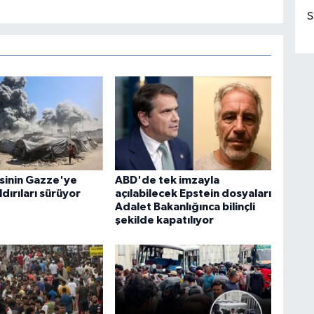
S
esinin Gazze'ye
ABD'de tek imzayla
ldırıları sürüyor
açılabilecek Epstein dosyaları
Adalet Bakanlığınca bilinçli
şekilde kapatılıyor