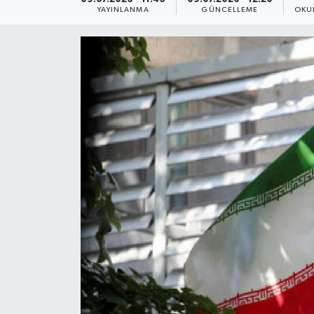
YAYINLANMA
GÜNCELLEME
OKU
Yaşam
Anali̇z
Bi̇li̇m & Teknoloji̇
Dünya
Eği̇ti̇m