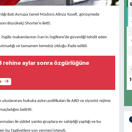
anlığı Batı Avrupa Genel Müdürü Alirıza Yusefi, görüşmede
ını Büyükelçi Shorter'e iletti.
İngiliz makamlarının İran'ın İngiltere'de güvenliği tehdit eden
nsıtmadığı ve tamamen temelsiz olduğu ifade edildi.
8 rehine aylar sonra özgürlüğüne
1
e
uluslararası hukuka aykırı politikaları ile ABD ve siyonist rejime
açladığını belirtti.
nmaları ile şiddet yanlısı gruplara ev sahipliği yaptığı ve bu
en bu faaliyetlere son vermesi istendi.