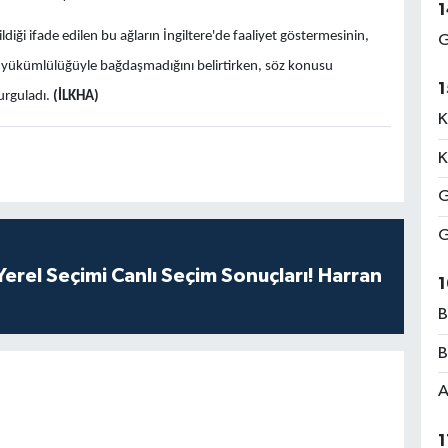
1
ldiği ifade edilen bu ağların İngiltere'de faaliyet göstermesinin,
G
yükümlülüğüyle bağdaşmadığını belirtirken, söz konusu
1
urguladı.
(İLKHA)
K
K
G
G
erel Seçimi Canlı Seçim Sonuçları! Harran
1
B
B
A
1