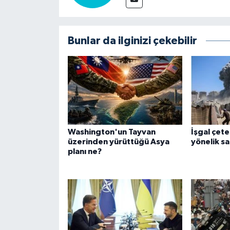
Bunlar da ilginizi çekebilir
Washington'un Tayvan
İşgal çet
üzerinden yürüttüğü Asya
yönelik sa
planı ne?