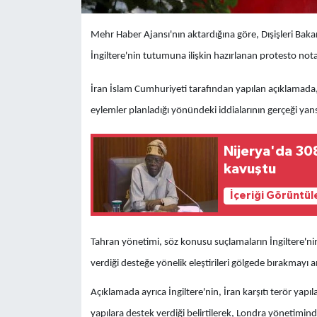
Mehr Haber Ajansı'nın aktardığına göre, Dışişleri Bak
İngiltere'nin tutumuna ilişkin hazırlanan protesto notas
İran İslam Cumhuriyeti tarafından yapılan açıklamada, 
eylemler planladığı yönündeki iddialarının gerçeği ya
Nijerya'da 30
kavuştu
İçeriği Görüntül
Tahran yönetimi, söz konusu suçlamaların İngiltere'nin 
verdiği desteğe yönelik eleştirileri gölgede bırakmayı am
Açıklamada ayrıca İngiltere'nin, İran karşıtı terör yapıla
yapılara destek verdiği belirtilerek, Londra yönetimind