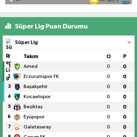
Süper Lig Puan Durumu
Süper Lig
#
Takım
O
P
1
Amed
0
0
2
Erzurumspor FK
0
0
3
Başakşehir
0
0
4
Kocaelispor
0
0
5
Beşiktaş
0
0
6
Eyüpspor
0
0
7
Galatasaray
0
0
8