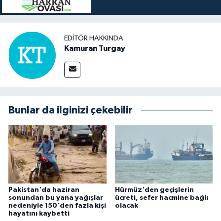
EDITÖR HAKKINDA
Kamuran Turgay
Bunlar da ilginizi çekebilir
Pakistan'da haziran
Hürmüz'den geçişlerin
sonundan bu yana yağışlar
ücreti, sefer hacmine bağlı
nedeniyle 150'den fazla kişi
olacak
hayatını kaybetti