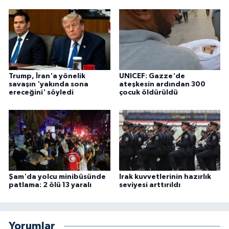
Trump, İran'a yönelik
UNICEF: Gazze'de
savaşın 'yakında sona
ateşkesin ardından 300
ereceğini' söyledi
çocuk öldürüldü
Şam'da yolcu minibüsünde
Irak kuvvetlerinin hazırlık
patlama: 2 ölü 13 yaralı
seviyesi arttırıldı
Yorumlar