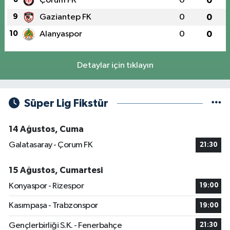
Çorum FK
0
0
9
Gaziantep FK
0
0
10
Alanyaspor
0
0
Detaylar için tıklayın
Süper Lig Fikstür
14 Ağustos, Cuma
Galatasaray - Çorum FK
21:30
15 Ağustos, Cumartesi
Konyaspor - Rizespor
19:00
Kasımpaşa - Trabzonspor
19:00
Gençlerbirliği S.K. - Fenerbahçe
21:30