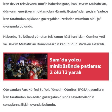
İran devlet televizyonu IRIB'in haberine göre, İran Devrim Muhafızları,
dünyanın enerji geçiş noktası olan Hürmüz Boğazı'ndan geçişin 'sadece
İran tarafından açıklanan güzergahlar üzerinden mümkün olduğu'
uyarısında bulundu.
Haberde, 'Bu bölgeyi yöneten tek kanun hâlâ İran İslam Cumhuriyeti
ve Devrim Muhafızları Donanması'nın kanunudur.' ifadeleri aktarıldı.
Şam'da yolcu
minibüsünde patlama:
2 ölü 13 yaralı
Öte yandan Fars Körfezi Su Yolu Yönetim Otoritesi (PGSA), gemilerin
İran tarafından ilan edilen güzergahın dışında seyretmelerinin
sonuçlarına ilişkin uyarıda bulundu.