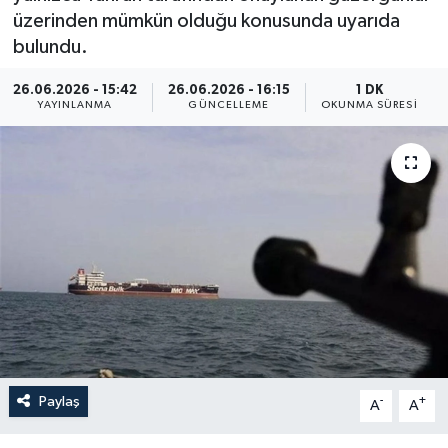
üzerinden mümkün olduğu konusunda uyarıda
Yaşam
bulundu.
Anali̇z
26.06.2026 - 15:42
26.06.2026 - 16:15
1 DK
YAYINLANMA
GÜNCELLEME
OKUNMA SÜRESI
Bi̇li̇m & Teknoloji̇
Dünya
Eği̇ti̇m
Paylaş
-
+
A
A