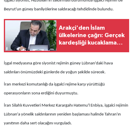
İşgalci siyonist, Hizbullah'ın saldırması durumunda işgalci rejimin de
Beyrut'un güney banliyölerine saldıracağı tehdidinde bulundu.
Arakçi'den İslam
ülkelerine çağrı: Gerçek
kardeşliği kucaklama
zamanı
İşgal medyasına göre siyonist rejimin güney Lübnan'daki hava
saldırıları önümüzdeki günlerde de yoğun şekilde sürecek.
İran merkezi komutanlığı da işgalci rejime karşı yürüttüğü
operasyonların sona erdiğini duyurmuştu.
İran Silahlı Kuvvetleri Merkez Karargahı Hatemu'l Enbiya, işgalci rejimin
Lübnan'a yönelik saldırılarının yeniden başlaması halinde Tahran'ın
yanıtının daha sert olacağını vurguladı.