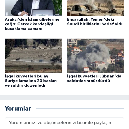
Arakçi'den İslam ülkelerine
Ensarullah, Yemen'deki
çağrı: Gerçek kardeşliği
Suudi birliklerini hedef aldı
kucaklama zamanı
İşgal kuvvetleri bu ay
İşgal kuvvetleri Lübnan'da
Suriye kırsalına 20 baskın
saldırılarını sürdürdü
ve saldırı düzenledi
Yorumlar