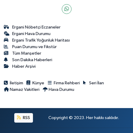
Ergani Nöbetçi Eczaneler
Ergani Hava Durumu
Ergani Trafik Yoğunluk Haritası
Puan Durumu ve Fikstür
Tüm Manşetler
Son Dakika Haberleri
Haber Arşivi
İletişim
Künye
Firma Rehberi
Seri İlan
Namaz Vakitleri
Hava Durumu
RSS
Copyright © 2023. Her hakkı saklıdır.