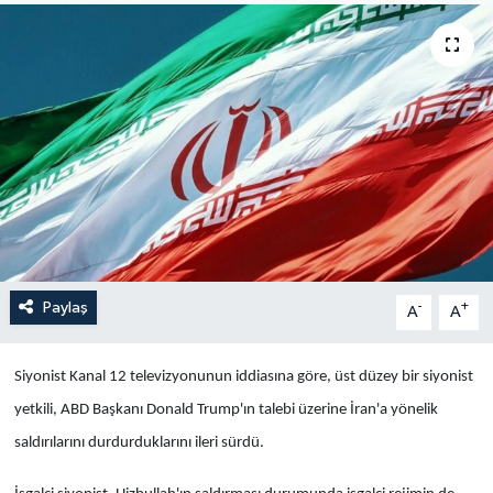
Yaşam
Anali̇z
Bi̇li̇m & Teknoloji̇
Dünya
Eği̇ti̇m
Paylaş
-
+
A
A
Siyonist Kanal 12 televizyonunun iddiasına göre, üst düzey bir siyonist
yetkili, ABD Başkanı Donald Trump'ın talebi üzerine İran'a yönelik
saldırılarını durdurduklarını ileri sürdü.