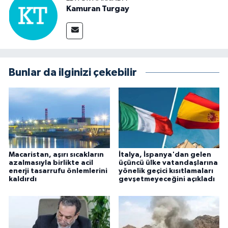
Kamuran Turgay
Bunlar da ilginizi çekebilir
Macaristan, aşırı sıcakların
İtalya, İspanya'dan gelen
azalmasıyla birlikte acil
üçüncü ülke vatandaşlarına
enerji tasarrufu önlemlerini
yönelik geçici kısıtlamaları
kaldırdı
gevşetmeyeceğini açıkladı