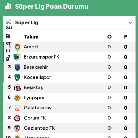
Süper Lig Puan Durumu
Süper Lig
#
Takım
O
P
1
Amed
0
0
2
Erzurumspor FK
0
0
3
Başakşehir
0
0
4
Kocaelispor
0
0
5
Beşiktaş
0
0
6
Eyüpspor
0
0
7
Galatasaray
0
0
8
Çorum FK
0
0
9
Gaziantep FK
0
0