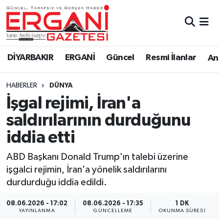
DİYARBAKIR
BİSMİL
Ergani Nöbetçi Eczaneler
DİYARBAKIR
ERGANİ
Güncel
Resmi İlanlar
Ana
BAĞLAR
ERGANİ
Ergani Hava Durumu
HABERLER
DÜNYA
Güncel
Ergani Trafik Yoğunluk Haritası
İşgal rejimi, İran'a
Eği̇ti̇m
Süper Lig Puan Durumu ve Fikstür
saldırılarının durduğunu
iddia etti
Resmi İlanlar
Tüm Manşetler
ABD Başkanı Donald Trump'ın talebi üzerine
Sağlık
Son Dakika Haberleri
işgalci rejimin, İran'a yönelik saldırılarını
durdurduğu iddia edildi.
Si̇yaset
Haber Arşivi
08.06.2026 - 17:02
08.06.2026 - 17:35
1 DK
Spor
YAYINLANMA
GÜNCELLEME
OKUNMA SÜRESI