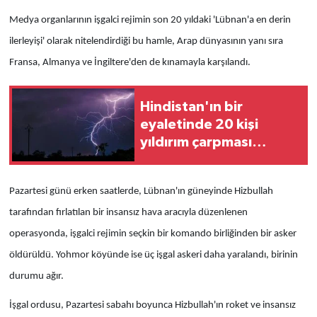
Medya organlarının işgalci rejimin son 20 yıldaki 'Lübnan'a en derin
ilerleyişi' olarak nitelendirdiği bu hamle, Arap dünyasının yanı sıra
Fransa, Almanya ve İngiltere'den de kınamayla karşılandı.
Hindistan'ın bir
eyaletinde 20 kişi
yıldırım çarpması
sonucu öldü
Pazartesi günü erken saatlerde, Lübnan'ın güneyinde Hizbullah
tarafından fırlatılan bir insansız hava aracıyla düzenlenen
operasyonda, işgalci rejimin seçkin bir komando birliğinden bir asker
öldürüldü. Yohmor köyünde ise üç işgal askeri daha yaralandı, birinin
durumu ağır.
İşgal ordusu, Pazartesi sabahı boyunca Hizbullah'ın roket ve insansız