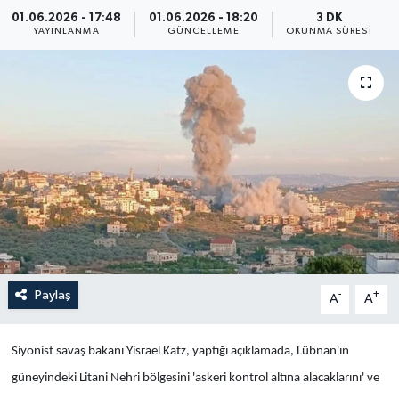
01.06.2026 - 17:48
01.06.2026 - 18:20
3 DK
Yaşam
YAYINLANMA
GÜNCELLEME
OKUNMA SÜRESI
Anali̇z
Bi̇li̇m & Teknoloji̇
Dünya
Eği̇ti̇m
Paylaş
-
+
A
A
Siyonist savaş bakanı Yisrael Katz, yaptığı açıklamada, Lübnan'ın
güneyindeki Litani Nehri bölgesini 'askeri kontrol altına alacaklarını' ve