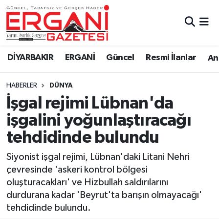
DİYARBAKIR
BİSMİL
Ergani Nöbetçi Eczaneler
DİYARBAKIR
ERGANİ
Güncel
Resmi İlanlar
Ana
BAĞLAR
ERGANİ
Ergani Hava Durumu
HABERLER
DÜNYA
Güncel
Ergani Trafik Yoğunluk Haritası
İşgal rejimi Lübnan'da
Eği̇ti̇m
Süper Lig Puan Durumu ve Fikstür
işgalini yoğunlaştıracağı
tehdidinde bulundu
Resmi İlanlar
Tüm Manşetler
Siyonist işgal rejimi, Lübnan'daki Litani Nehri
Sağlık
Son Dakika Haberleri
çevresinde 'askeri kontrol bölgesi
oluşturacakları' ve Hizbullah saldırılarını
Si̇yaset
Haber Arşivi
durdurana kadar 'Beyrut'ta barışın olmayacağı'
tehdidinde bulundu.
Spor