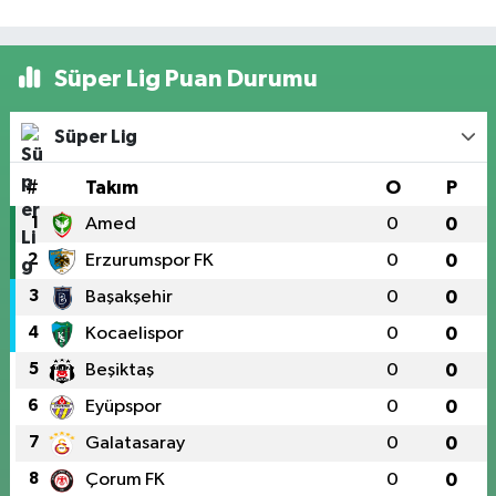
Süper Lig Puan Durumu
Süper Lig
#
Takım
O
P
1
Amed
0
0
2
Erzurumspor FK
0
0
3
Başakşehir
0
0
4
Kocaelispor
0
0
5
Beşiktaş
0
0
6
Eyüpspor
0
0
7
Galatasaray
0
0
8
Çorum FK
0
0