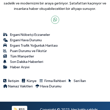
sadelik ve modernizmi bir araya getiriyor. Şatafattan kaçınıyor ve
insanlara haber okuyabilecekleri bir altyapı sunuyor.
Ergani Nöbetçi Eczaneler
Ergani Hava Durumu
Ergani Trafik Yoğunluk Haritası
Puan Durumu ve Fikstür
Tüm Manşetler
Son Dakika Haberleri
Haber Arşivi
İletişim
Künye
Firma Rehberi
Seri İlan
Namaz Vakitleri
Hava Durumu
RSS
Copyright © 2023. Her hakkı saklıdır.