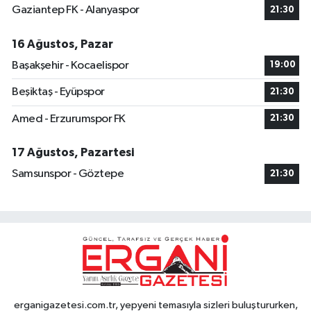
Gaziantep FK - Alanyaspor
21:30
16 Ağustos, Pazar
Başakşehir - Kocaelispor
19:00
Beşiktaş - Eyüpspor
21:30
Amed - Erzurumspor FK
21:30
17 Ağustos, Pazartesi
Samsunspor - Göztepe
21:30
erganigazetesi.com.tr, yepyeni temasıyla sizleri buluştururken,