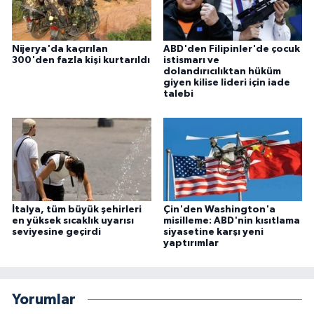
Nijerya'da kaçırılan
ABD'den Filipinler'de çocuk
300'den fazla kişi kurtarıldı
istismarı ve
dolandırıcılıktan hüküm
giyen kilise lideri için iade
talebi
İtalya, tüm büyük şehirleri
Çin'den Washington'a
en yüksek sıcaklık uyarısı
misilleme: ABD'nin kısıtlama
seviyesine geçirdi
siyasetine karşı yeni
yaptırımlar
Yorumlar