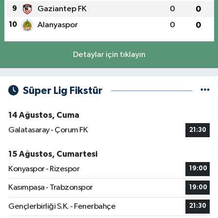
9
Gaziantep FK
0
0
10
Alanyaspor
0
0
Detaylar için tıklayın
Süper Lig Fikstür
14 Ağustos, Cuma
Galatasaray - Çorum FK
21:30
15 Ağustos, Cumartesi
Konyaspor - Rizespor
19:00
Kasımpaşa - Trabzonspor
19:00
Gençlerbirliği S.K. - Fenerbahçe
21:30