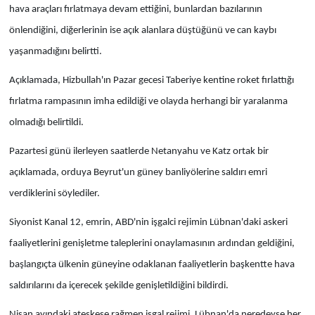
hava araçları fırlatmaya devam ettiğini, bunlardan bazılarının
önlendiğini, diğerlerinin ise açık alanlara düştüğünü ve can kaybı
yaşanmadığını belirtti.
Açıklamada, Hizbullah'ın Pazar gecesi Taberiye kentine roket fırlattığı
fırlatma rampasının imha edildiği ve olayda herhangi bir yaralanma
olmadığı belirtildi.
Pazartesi günü ilerleyen saatlerde Netanyahu ve Katz ortak bir
açıklamada, orduya Beyrut'un güney banliyölerine saldırı emri
verdiklerini söylediler.
Siyonist Kanal 12, emrin, ABD'nin işgalci rejimin Lübnan'daki askeri
faaliyetlerini genişletme taleplerini onaylamasının ardından geldiğini,
başlangıçta ülkenin güneyine odaklanan faaliyetlerin başkentte hava
saldırılarını da içerecek şekilde genişletildiğini bildirdi.
Nisan ayındaki ateşkese rağmen işgal rejimi, Lübnan'da neredeyse her