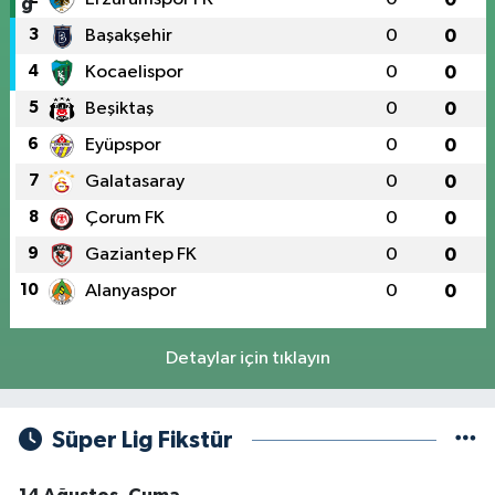
3
Başakşehir
0
0
4
Kocaelispor
0
0
5
Beşiktaş
0
0
6
Eyüpspor
0
0
7
Galatasaray
0
0
8
Çorum FK
0
0
9
Gaziantep FK
0
0
10
Alanyaspor
0
0
Detaylar için tıklayın
Süper Lig Fikstür