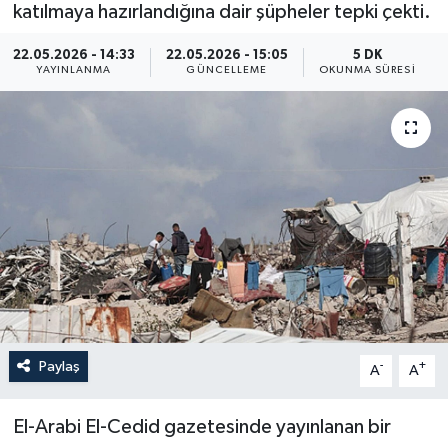
katılmaya hazırlandığına dair şüpheler tepki çekti.
Yaşam
22.05.2026 - 14:33
22.05.2026 - 15:05
5 DK
YAYINLANMA
GÜNCELLEME
OKUNMA SÜRESI
Anali̇z
Bi̇li̇m & Teknoloji̇
Dünya
Eği̇ti̇m
Paylaş
-
+
A
A
El-Arabi El-Cedid gazetesinde yayınlanan bir