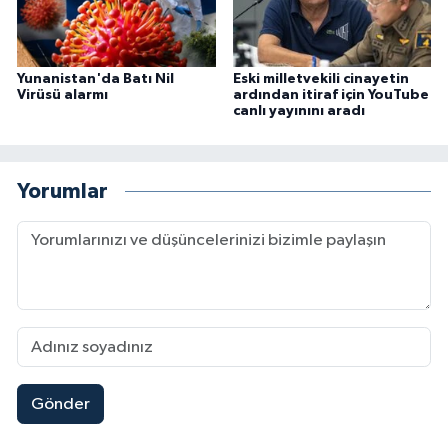
Yunanistan'da Batı Nil
Eski milletvekili cinayetin
Virüsü alarmı
ardından itiraf için YouTube
canlı yayınını aradı
Yorumlar
Gönder