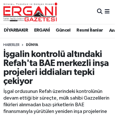
DİYARBAKIR
BİSMİL
Ergani Nöbetçi Eczaneler
DİYARBAKIR
ERGANİ
Güncel
Resmi İlanlar
Ana
BAĞLAR
ERGANİ
Ergani Hava Durumu
HABERLER
DÜNYA
Güncel
Ergani Trafik Yoğunluk Haritası
İşgalin kontrolü altındaki
Eği̇ti̇m
Süper Lig Puan Durumu ve Fikstür
Refah'ta BAE merkezli inşa
projeleri iddiaları tepki
Resmi İlanlar
Tüm Manşetler
çekiyor
Sağlık
Son Dakika Haberleri
İşgal ordusunun Refah üzerindeki kontrolünün
devam ettiği bir süreçte, mülk sahibi Gazzelilerin
Si̇yaset
Haber Arşivi
fikirleri alınmadan bazı şirketlerin BAE
finansmanıyla yürütülen yeniden inşa projelerine
Spor