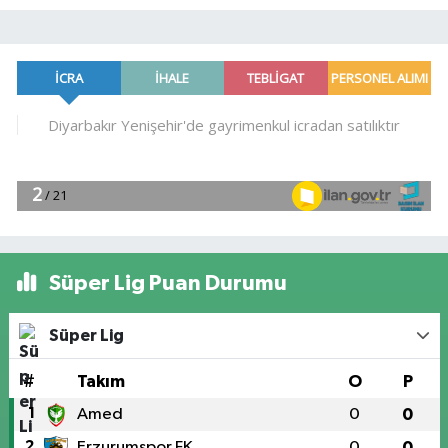
Süper Lig Puan Durumu
Süper Lig
#
Takım
O
P
1
Amed
0
0
2
Erzurumspor FK
0
0