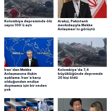
Kolombiya depreminde ölü
Arakçi, Pakistanlı
sayısı 100'ü aştı
mevkidaşıyla Mekke
Anlaşması'nı görüştü
İran'dan Mekke
Kolombiya'da 7,4
Anlaşmasına ilişkin
büyüklüğünde depremde
açıklama: İran'a karşı
20 kişi öldü
olduğundan endişe
duymamız için bir neden
yok