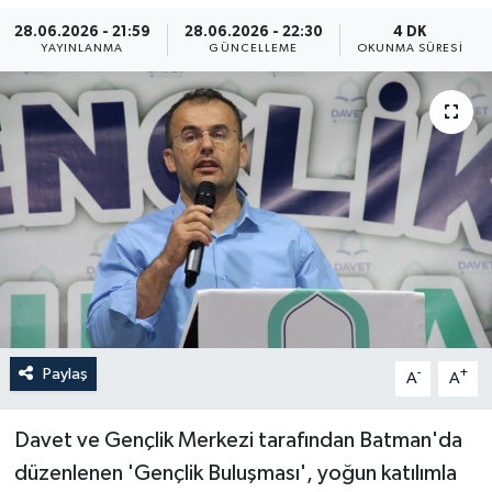
28.06.2026 - 21:59
28.06.2026 - 22:30
4 DK
Yaşam
YAYINLANMA
GÜNCELLEME
OKUNMA SÜRESI
Anali̇z
Bi̇li̇m & Teknoloji̇
Dünya
Eği̇ti̇m
Paylaş
-
+
A
A
Davet ve Gençlik Merkezi tarafından Batman'da
düzenlenen 'Gençlik Buluşması', yoğun katılımla