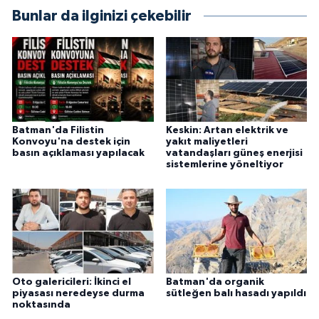
Bunlar da ilginizi çekebilir
Batman'da Filistin
Keskin: Artan elektrik ve
Konvoyu'na destek için
yakıt maliyetleri
basın açıklaması yapılacak
vatandaşları güneş enerjisi
sistemlerine yöneltiyor
Oto galericileri: İkinci el
Batman'da organik
piyasası neredeyse durma
sütleğen balı hasadı yapıldı
noktasında