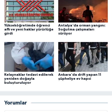
Yükseköğretimde öğrenci
Antalya'da orman yangını:
affı ve yeni haklar yürürlüğe
Soğutma çalışmaları
girdi
sürüyor
Kelaynaklar tedavi edilerek
Ankara'da drift yapan 11
yeniden doğayla
şüpheliye ev hapsi
buluşturuluyor
Yorumlar