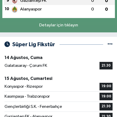
9
Gaziantep FK
0
0
10
Alanyaspor
0
0
Detaylar için tıklayın
Süper Lig Fikstür
14 Ağustos, Cuma
Galatasaray - Çorum FK
21:30
15 Ağustos, Cumartesi
Konyaspor - Rizespor
19:00
Kasımpaşa - Trabzonspor
19:00
Gençlerbirliği S.K. - Fenerbahçe
21:30
Gaziantep FK - Alanyaspor
21:30