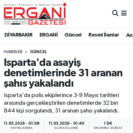
DİYARBAKIR
BİSMİL
Ergani Nöbetçi Eczaneler
DİYARBAKIR
ERGANİ
Güncel
Resmi İlanlar
Ana
BAĞLAR
ERGANİ
Ergani Hava Durumu
HABERLER
GÜNCEL
Güncel
Ergani Trafik Yoğunluk Haritası
Isparta'da asayiş
Eği̇ti̇m
Süper Lig Puan Durumu ve Fikstür
denetimlerinde 31 aranan
şahıs yakalandı
Resmi İlanlar
Tüm Manşetler
Isparta'da polis ekiplerince 3-9 Mayıs tarihleri
Sağlık
Son Dakika Haberleri
arasında gerçekleştirilen denetimlerde 32 bin
844 kişi sorgulandı, 31 aranan şahıs yakalandı.
Si̇yaset
Haber Arşivi
11.05.2026 - 01:08
11.05.2026 - 01:40
1 DK
Spor
YAYINLANMA
GÜNCELLEME
OKUNMA SÜRESI