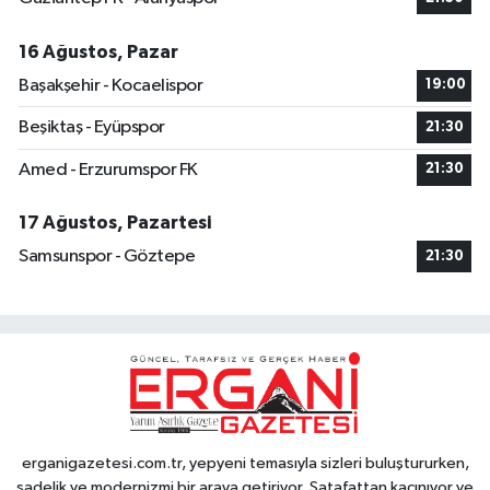
16 Ağustos, Pazar
Başakşehir - Kocaelispor
19:00
Beşiktaş - Eyüpspor
21:30
Amed - Erzurumspor FK
21:30
17 Ağustos, Pazartesi
Samsunspor - Göztepe
21:30
erganigazetesi.com.tr, yepyeni temasıyla sizleri buluştururken,
sadelik ve modernizmi bir araya getiriyor. Şatafattan kaçınıyor ve