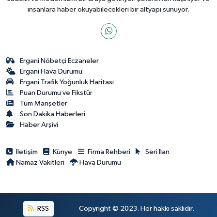
insanlara haber okuyabilecekleri bir altyapı sunuyor.
Ergani Nöbetçi Eczaneler
Ergani Hava Durumu
Ergani Trafik Yoğunluk Haritası
Puan Durumu ve Fikstür
Tüm Manşetler
Son Dakika Haberleri
Haber Arşivi
İletişim
Künye
Firma Rehberi
Seri İlan
Namaz Vakitleri
Hava Durumu
RSS
Copyright © 2023. Her hakkı saklıdır.