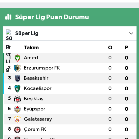
Süper Lig Puan Durumu
Süper Lig
#
Takım
O
P
1
Amed
0
0
2
Erzurumspor FK
0
0
3
Başakşehir
0
0
4
Kocaelispor
0
0
5
Beşiktaş
0
0
6
Eyüpspor
0
0
7
Galatasaray
0
0
8
Çorum FK
0
0