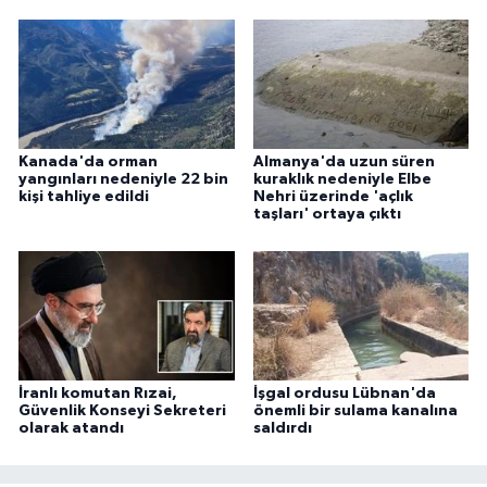
Kanada'da orman
Almanya'da uzun süren
yangınları nedeniyle 22 bin
kuraklık nedeniyle Elbe
kişi tahliye edildi
Nehri üzerinde 'açlık
taşları' ortaya çıktı
İranlı komutan Rızai,
İşgal ordusu Lübnan'da
Güvenlik Konseyi Sekreteri
önemli bir sulama kanalına
olarak atandı
saldırdı