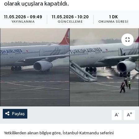
olarak uçuşlara kapatıldı.
Yaşam
11.05.2026 - 09:49
11.05.2026 - 10:20
1 DK
YAYINLANMA
GÜNCELLEME
OKUNMA SÜRESI
Anali̇z
Bi̇li̇m & Teknoloji̇
Dünya
Eği̇ti̇m
Paylaş
-
+
A
A
Yetkililerden alınan bilgiye göre, İstanbul-Katmandu seferini