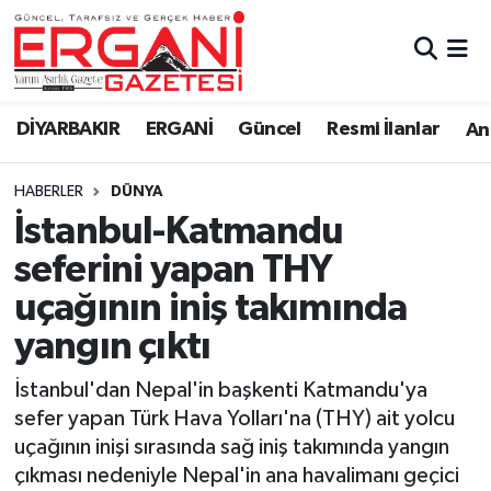
DİYARBAKIR
BİSMİL
Ergani Nöbetçi Eczaneler
DİYARBAKIR
ERGANİ
Güncel
Resmi İlanlar
Ana
BAĞLAR
ERGANİ
Ergani Hava Durumu
HABERLER
DÜNYA
Güncel
Ergani Trafik Yoğunluk Haritası
İstanbul-Katmandu
Eği̇ti̇m
Süper Lig Puan Durumu ve Fikstür
seferini yapan THY
uçağının iniş takımında
Resmi İlanlar
Tüm Manşetler
yangın çıktı
Sağlık
Son Dakika Haberleri
İstanbul'dan Nepal'in başkenti Katmandu'ya
sefer yapan Türk Hava Yolları'na (THY) ait yolcu
Si̇yaset
Haber Arşivi
uçağının inişi sırasında sağ iniş takımında yangın
çıkması nedeniyle Nepal'in ana havalimanı geçici
Spor