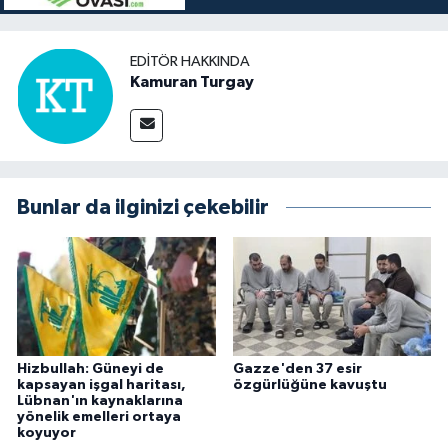
EDITÖR HAKKINDA
Kamuran Turgay
Bunlar da ilginizi çekebilir
Hizbullah: Güneyi de
Gazze'den 37 esir
kapsayan işgal haritası,
özgürlüğüne kavuştu
Lübnan'ın kaynaklarına
yönelik emelleri ortaya
koyuyor