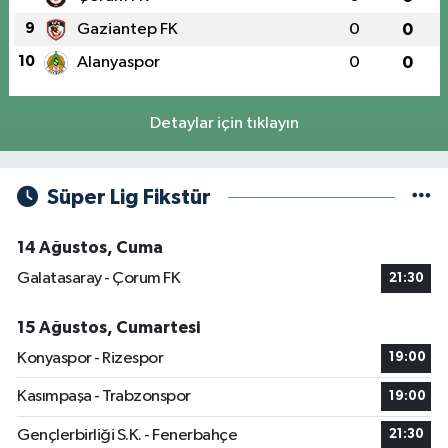
9
Gaziantep FK
0
0
10
Alanyaspor
0
0
Detaylar için tıklayın
Süper Lig Fikstür
14 Ağustos, Cuma
Galatasaray - Çorum FK
21:30
15 Ağustos, Cumartesi
Konyaspor - Rizespor
19:00
Kasımpaşa - Trabzonspor
19:00
Gençlerbirliği S.K. - Fenerbahçe
21:30