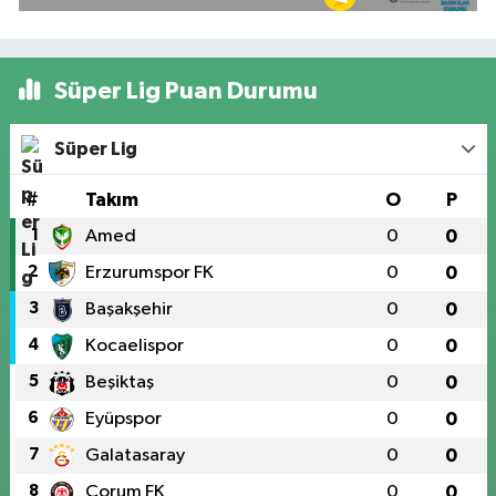
Süper Lig Puan Durumu
Süper Lig
#
Takım
O
P
1
Amed
0
0
2
Erzurumspor FK
0
0
3
Başakşehir
0
0
4
Kocaelispor
0
0
5
Beşiktaş
0
0
6
Eyüpspor
0
0
7
Galatasaray
0
0
8
Çorum FK
0
0