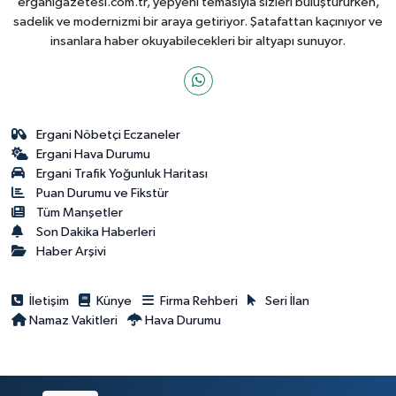
erganigazetesi.com.tr, yepyeni temasıyla sizleri buluştururken,
sadelik ve modernizmi bir araya getiriyor. Şatafattan kaçınıyor ve
insanlara haber okuyabilecekleri bir altyapı sunuyor.
Ergani Nöbetçi Eczaneler
Ergani Hava Durumu
Ergani Trafik Yoğunluk Haritası
Puan Durumu ve Fikstür
Tüm Manşetler
Son Dakika Haberleri
Haber Arşivi
İletişim
Künye
Firma Rehberi
Seri İlan
Namaz Vakitleri
Hava Durumu