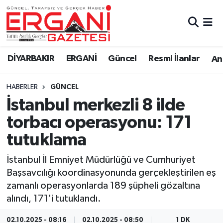
DİYARBAKIR
BİSMİL
Ergani Nöbetçi Eczaneler
DİYARBAKIR
ERGANİ
Güncel
Resmi İlanlar
Ana
BAĞLAR
ERGANİ
Ergani Hava Durumu
HABERLER
GÜNCEL
Güncel
Ergani Trafik Yoğunluk Haritası
İstanbul merkezli 8 ilde
Eği̇ti̇m
Süper Lig Puan Durumu ve Fikstür
torbacı operasyonu: 171
tutuklama
Resmi İlanlar
Tüm Manşetler
İstanbul İl Emniyet Müdürlüğü ve Cumhuriyet
Sağlık
Son Dakika Haberleri
Başsavcılığı koordinasyonunda gerçekleştirilen eş
zamanlı operasyonlarda 189 şüpheli gözaltına
Si̇yaset
Haber Arşivi
alındı, 171'i tutuklandı.
Spor
02.10.2025 - 08:16
02.10.2025 - 08:50
1 DK