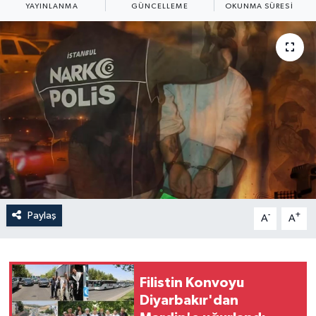
YAYINLANMA
GÜNCELLEME
OKUNMA SÜRESI
Yaşam
Anali̇z
Bi̇li̇m & Teknoloji̇
Dünya
Eği̇ti̇m
Paylaş
-
+
A
A
Filistin Konvoyu
Diyarbakır'dan