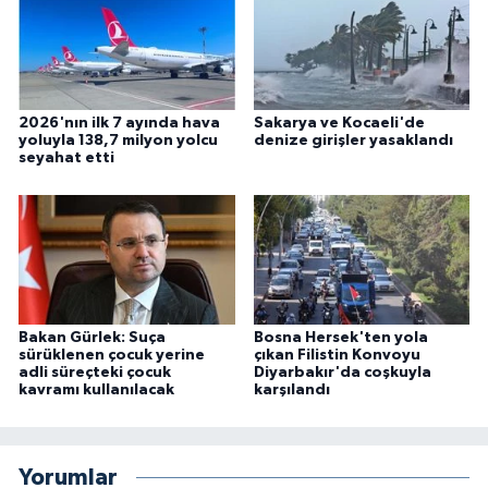
2026'nın ilk 7 ayında hava
Sakarya ve Kocaeli'de
yoluyla 138,7 milyon yolcu
denize girişler yasaklandı
seyahat etti
Bakan Gürlek: Suça
Bosna Hersek'ten yola
sürüklenen çocuk yerine
çıkan Filistin Konvoyu
adli süreçteki çocuk
Diyarbakır'da coşkuyla
kavramı kullanılacak
karşılandı
Yorumlar