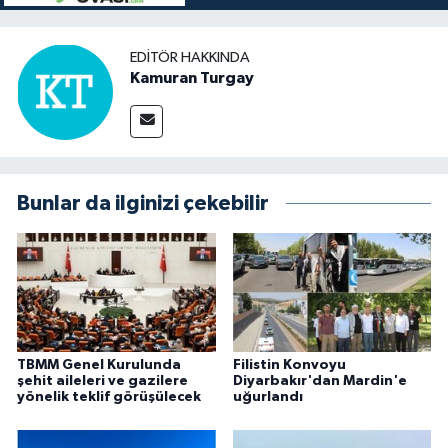
EDITÖR HAKKINDA
Kamuran Turgay
Bunlar da ilginizi çekebilir
TBMM Genel Kurulunda
Filistin Konvoyu
şehit aileleri ve gazilere
Diyarbakır'dan Mardin'e
yönelik teklif görüşülecek
uğurlandı