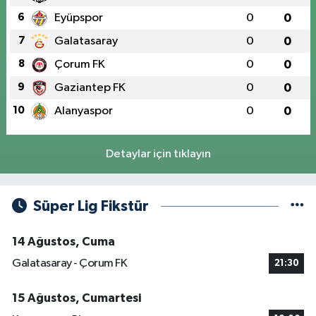
6
Eyüpspor
0
0
7
Galatasaray
0
0
8
Çorum FK
0
0
9
Gaziantep FK
0
0
10
Alanyaspor
0
0
Detaylar için tıklayın
Süper Lig Fikstür
14 Ağustos, Cuma
Galatasaray - Çorum FK
21:30
15 Ağustos, Cumartesi