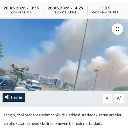
28.06.2026 - 13:55
28.06.2026 - 14:25
1 DK
Yaşam
YAYINLANMA
GÜNCELLEME
OKUNMA SÜRESI
Anali̇z
Bi̇li̇m & Teknoloji̇
Dünya
Eği̇ti̇m
Paylaş
-
+
A
A
Yangın, Yeni Mahalle Mehmet Silivrili Caddesi üzerindeki tarım arazileri
ve otluk alanda henüz belirlenemeyen bir nedenle başladı.