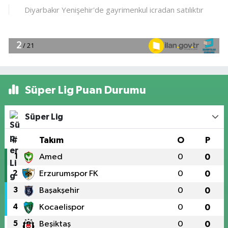
Süper Lig Puan Durumu
Süper Lig
#
Takım
O
P
1
Amed
0
0
2
Erzurumspor FK
0
0
3
Başakşehir
0
0
4
Kocaelispor
0
0
5
Beşiktaş
0
0