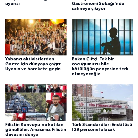
uyarısı
Gastronomi Sokağı'nda
sahneye çıkıyor
Yabancı aktivistlerden
Bakan Çiftçi: Tek bir
Gazze için dünyaya çağrı:
çocuğumuzu bile
Uyanın ve harekete geçin
kötülüğün pençesine terk
etmeyeceğiz
Filistin Konvoyu'na katılan
Türk Standardları Enstitüsü
gönüllüler: Amacımız Filistin
129 personel alacak
davasını dünya