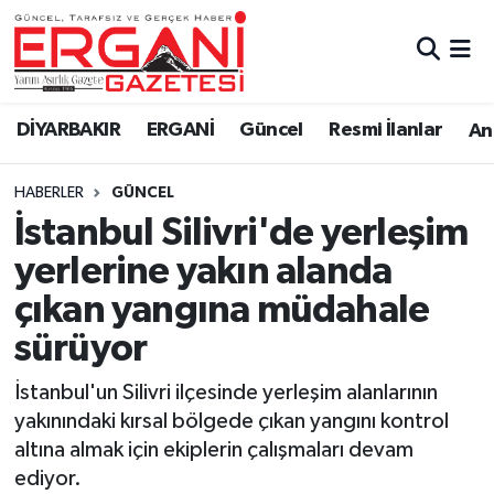
DİYARBAKIR
BİSMİL
Ergani Nöbetçi Eczaneler
DİYARBAKIR
ERGANİ
Güncel
Resmi İlanlar
Ana
BAĞLAR
ERGANİ
Ergani Hava Durumu
HABERLER
GÜNCEL
Güncel
Ergani Trafik Yoğunluk Haritası
İstanbul Silivri'de yerleşim
Eği̇ti̇m
Süper Lig Puan Durumu ve Fikstür
yerlerine yakın alanda
çıkan yangına müdahale
Resmi İlanlar
Tüm Manşetler
sürüyor
Sağlık
Son Dakika Haberleri
İstanbul'un Silivri ilçesinde yerleşim alanlarının
yakınındaki kırsal bölgede çıkan yangını kontrol
Si̇yaset
Haber Arşivi
altına almak için ekiplerin çalışmaları devam
ediyor.
Spor