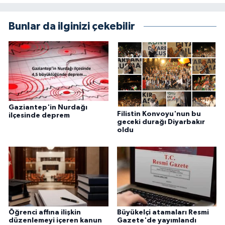
Bunlar da ilginizi çekebilir
Gaziantep'in Nurdağı
Filistin Konvoyu'nun bu
ilçesinde deprem
geceki durağı Diyarbakır
oldu
Öğrenci affına ilişkin
Büyükelçi atamaları Resmi
düzenlemeyi içeren kanun
Gazete'de yayımlandı