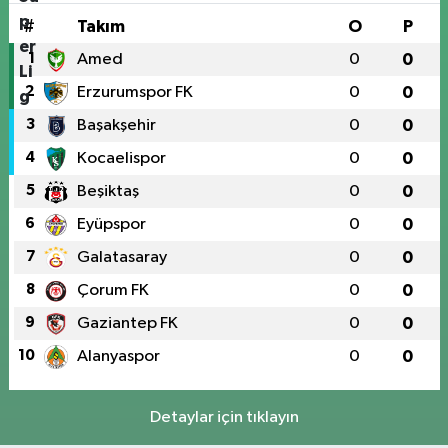
#
Takım
O
P
1
Amed
0
0
2
Erzurumspor FK
0
0
3
Başakşehir
0
0
4
Kocaelispor
0
0
5
Beşiktaş
0
0
6
Eyüpspor
0
0
7
Galatasaray
0
0
8
Çorum FK
0
0
9
Gaziantep FK
0
0
10
Alanyaspor
0
0
Detaylar için tıklayın