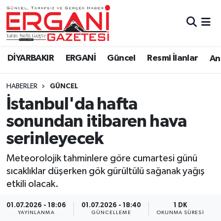
DİYARBAKIR
BİSMİL
Ergani Nöbetçi Eczaneler
DİYARBAKIR
ERGANİ
Güncel
Resmi İlanlar
Ana
BAĞLAR
ERGANİ
Ergani Hava Durumu
HABERLER
GÜNCEL
Güncel
Ergani Trafik Yoğunluk Haritası
İstanbul'da hafta
Eği̇ti̇m
Süper Lig Puan Durumu ve Fikstür
sonundan itibaren hava
serinleyecek
Resmi İlanlar
Tüm Manşetler
Meteorolojik tahminlere göre cumartesi günü
Sağlık
Son Dakika Haberleri
sıcaklıklar düşerken gök gürültülü sağanak yağış
etkili olacak.
Si̇yaset
Haber Arşivi
01.07.2026 - 18:06
01.07.2026 - 18:40
1 DK
Spor
YAYINLANMA
GÜNCELLEME
OKUNMA SÜRESI