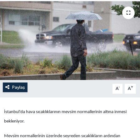
Yaşam
Anali̇z
Bi̇li̇m & Teknoloji̇
Dünya
Eği̇ti̇m
Paylaş
-
+
A
A
İstanbul'da hava sıcaklıklarının mevsim normallerinin altına inmesi
bekleniyor.
Mevsim normallerinin üzerinde seyreden sıcaklıkların ardından