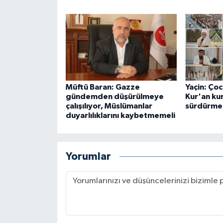
Müftü Baran: Gazze
Yaçin: Çoc
gündemden düşürülmeye
Kur'an kur
çalışılıyor, Müslümanlar
sürdürmel
duyarlılıklarını kaybetmemeli
Yorumlar