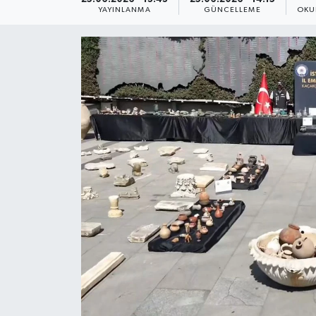
YAYINLANMA
GÜNCELLEME
OKU
Yaşam
Anali̇z
Bi̇li̇m & Teknoloji̇
Dünya
Eği̇ti̇m