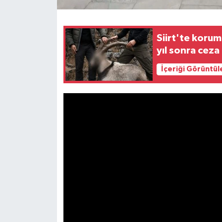
Siirt'te korum
yıl sonra ceza
İçeriği Görüntül