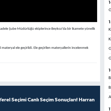
1
G
1
cadele Şube Müdürlüğü ekiplerince Beykoz'da bir ikamete yönelik
K
K
 materyal ele geçirildi. Ele geçirilen materyallerin incelenmek
G
G
1
B
B
A
erel Seçimi Canlı Seçim Sonuçları! Harran
1