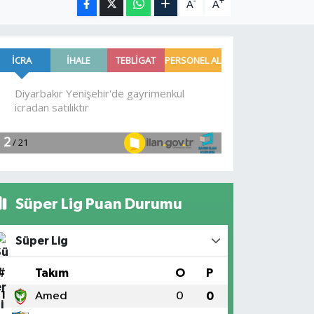
-
+
A
A
Süper Lig Puan Durumu
Süper Lig
#
Takım
O
P
1
Amed
0
0