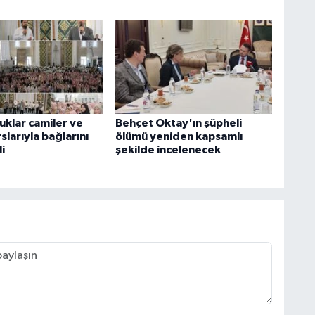
uklar camiler ve
Behçet Oktay'ın şüpheli
slarıyla bağlarını
ölümü yeniden kapsamlı
i
şekilde incelenecek