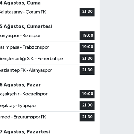
4 Ağustos, Cuma
alatasaray - Çorum FK
21:30
5 Ağustos, Cumartesi
onyaspor - Rizespor
19:00
asımpaşa - Trabzonspor
19:00
ençlerbirliği S.K. - Fenerbahçe
21:30
aziantep FK - Alanyaspor
21:30
6 Ağustos, Pazar
aşakşehir - Kocaelispor
19:00
eşiktaş - Eyüpspor
21:30
med - Erzurumspor FK
21:30
7 Ağustos, Pazartesi