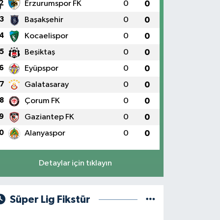
2
Erzurumspor FK
0
0
3
Başakşehir
0
0
4
Kocaelispor
0
0
5
Beşiktaş
0
0
6
Eyüpspor
0
0
7
Galatasaray
0
0
8
Çorum FK
0
0
9
Gaziantep FK
0
0
0
Alanyaspor
0
0
Detaylar için tıklayın
Süper Lig Fikstür