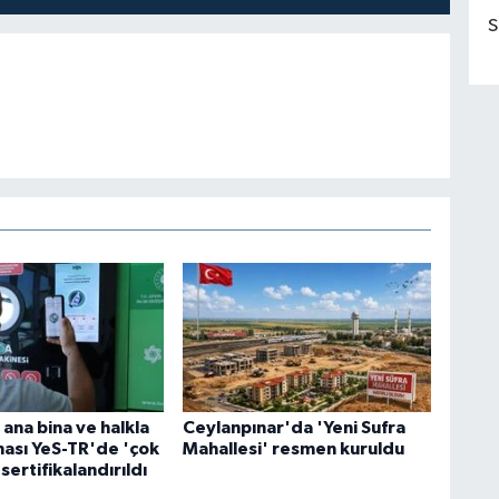
S
ana bina ve halkla
Ceylanpınar'da 'Yeni Sufra
binası YeS-TR'de 'çok
Mahallesi' resmen kuruldu
 sertifikalandırıldı