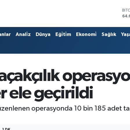
BIT
64.
DO
47,
EU
anlar
Anali̇z
Dünya
Eği̇ti̇m
Ekonomi̇
Sağlık
Yaş
55,
STE
64,
GRA
651
BİS
açakçılık operasyo
13.
r ele geçirildi
zenlenen operasyonda 10 bin 185 adet tarih
1 DK