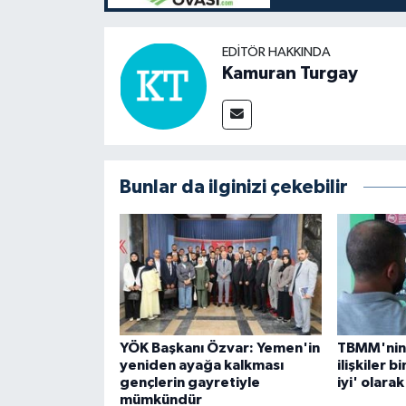
EDITÖR HAKKINDA
Kamuran Turgay
Bunlar da ilginizi çekebilir
YÖK Başkanı Özvar: Yemen'in
TBMM'nin 
yeniden ayağa kalkması
ilişkiler 
gençlerin gayretiyle
iyi' olarak
mümkündür