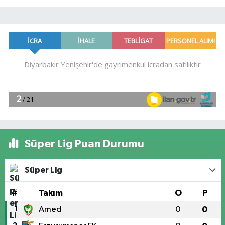
Süper Lig Puan Durumu
Süper Lig
#
Takım
O
P
1
Amed
0
0