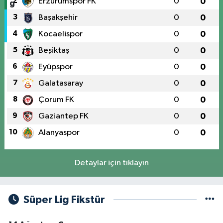
2
Erzurumspor FK
0
0
3
Başakşehir
0
0
4
Kocaelispor
0
0
5
Beşiktaş
0
0
6
Eyüpspor
0
0
7
Galatasaray
0
0
8
Çorum FK
0
0
9
Gaziantep FK
0
0
10
Alanyaspor
0
0
Detaylar için tıklayın
Süper Lig Fikstür