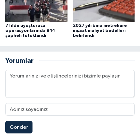
71 ilde uyuşturucu
2027 yılı bina metrekare
operasyonlarında 844
inşaat maliyet bedelleri
şüpheli tutuklandı
belirlendi
Yorumlar
Gönder