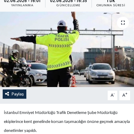
02.06.2026 - 16:01
02.06.2026 - 16:35
1 DK
YAYINLANMA
GÜNCELLEME
OKUNMA SÜRESI
Yaşam
Anali̇z
Bi̇li̇m & Teknoloji̇
Dünya
Eği̇ti̇m
Paylaş
-
+
A
A
İstanbul Emniyet Müdürlüğü Trafik Denetleme Şube Müdürlüğü
ekiplerince kent genelinde korsan taşımacılığın önüne geçmek amacıyla
denetimler yapıldı.