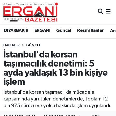
DİYARBAKIR
BİSMİL
Ergani Nöbetçi Eczaneler
DİYARBAKIR
ERGANİ
Güncel
Resmi İlanlar
Ana
BAĞLAR
ERGANİ
Ergani Hava Durumu
HABERLER
GÜNCEL
Güncel
Ergani Trafik Yoğunluk Haritası
İstanbul'da korsan
Eği̇ti̇m
Süper Lig Puan Durumu ve Fikstür
taşımacılık denetimi: 5
ayda yaklaşık 13 bin kişiye
Resmi İlanlar
Tüm Manşetler
işlem
Sağlık
Son Dakika Haberleri
İstanbul'da korsan taşımacılıkla mücadele
kapsamında yürütülen denetimlerde, toplam 12
Si̇yaset
Haber Arşivi
bin 975 sürücü ve yolcu hakkında işlem uygulandı.
Spor