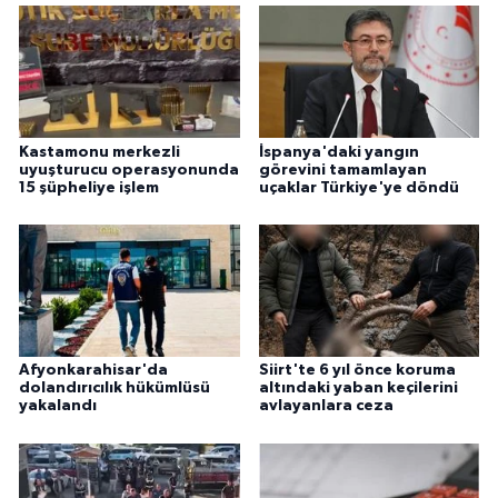
Kastamonu merkezli
İspanya'daki yangın
uyuşturucu operasyonunda
görevini tamamlayan
15 şüpheliye işlem
uçaklar Türkiye'ye döndü
Afyonkarahisar'da
Siirt'te 6 yıl önce koruma
dolandırıcılık hükümlüsü
altındaki yaban keçilerini
yakalandı
avlayanlara ceza