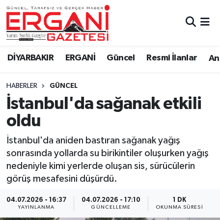
DİYARBAKIR
BİSMİL
Ergani Nöbetçi Eczaneler
DİYARBAKIR
ERGANİ
Güncel
Resmi İlanlar
Ana
BAĞLAR
ERGANİ
Ergani Hava Durumu
HABERLER
GÜNCEL
Güncel
Ergani Trafik Yoğunluk Haritası
İstanbul'da sağanak etkili
Eği̇ti̇m
Süper Lig Puan Durumu ve Fikstür
oldu
Resmi İlanlar
Tüm Manşetler
İstanbul'da aniden bastıran sağanak yağış
sonrasında yollarda su birikintiler oluşurken yağış
Sağlık
Son Dakika Haberleri
nedeniyle kimi yerlerde oluşan sis, sürücülerin
görüş mesafesini düşürdü.
Si̇yaset
Haber Arşivi
04.07.2026 - 16:37
04.07.2026 - 17:10
1 DK
YAYINLANMA
GÜNCELLEME
OKUNMA SÜRESI
Spor