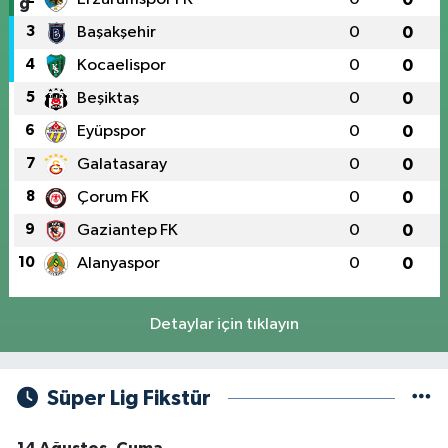
3
Başakşehir
0
0
4
Kocaelispor
0
0
5
Beşiktaş
0
0
6
Eyüpspor
0
0
7
Galatasaray
0
0
8
Çorum FK
0
0
9
Gaziantep FK
0
0
10
Alanyaspor
0
0
Detaylar için tıklayın
Süper Lig Fikstür