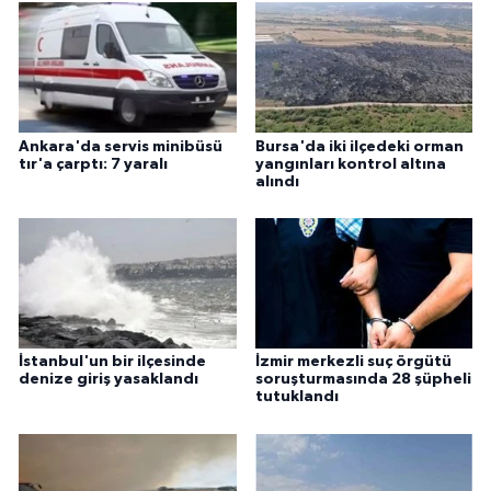
Ankara'da servis minibüsü
Bursa'da iki ilçedeki orman
tır'a çarptı: 7 yaralı
yangınları kontrol altına
alındı
İstanbul'un bir ilçesinde
İzmir merkezli suç örgütü
denize giriş yasaklandı
soruşturmasında 28 şüpheli
tutuklandı