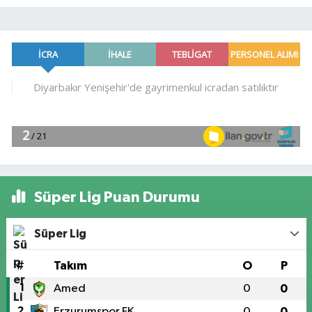
Süper Lig Puan Durumu
Süper Lig
#
Takım
O
P
1
Amed
0
0
2
Erzurumspor FK
0
0