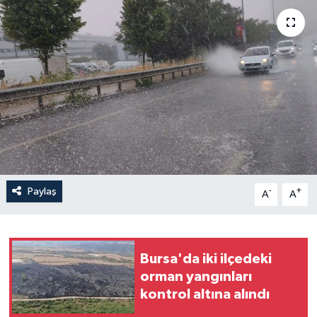
Yaşam
Anali̇z
Bi̇li̇m & Teknoloji̇
Dünya
Eği̇ti̇m
Paylaş
-
+
A
A
Bursa'da iki ilçedeki
orman yangınları
kontrol altına alındı