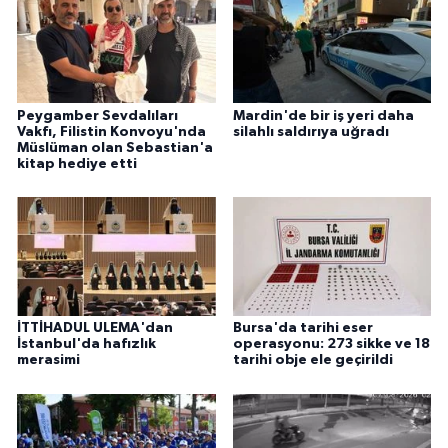
Peygamber Sevdalıları
Mardin'de bir iş yeri daha
Vakfı, Filistin Konvoyu'nda
silahlı saldırıya uğradı
Müslüman olan Sebastian'a
kitap hediye etti
İTTİHADUL ULEMA'dan
Bursa'da tarihi eser
İstanbul'da hafızlık
operasyonu: 273 sikke ve 18
merasimi
tarihi obje ele geçirildi