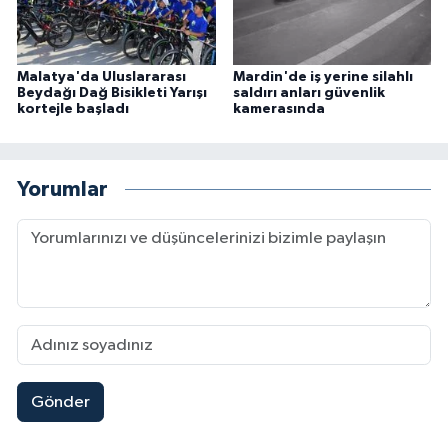
Malatya'da Uluslararası
Mardin'de iş yerine silahlı
Beydağı Dağ Bisikleti Yarışı
saldırı anları güvenlik
kortejle başladı
kamerasında
Yorumlar
Gönder