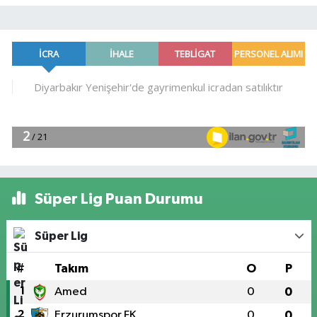
Süper Lig Puan Durumu
Süper Lig
#
Takım
O
P
1
Amed
0
0
2
Erzurumspor FK
0
0