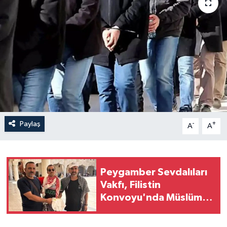
Yaşam
Anali̇z
Bi̇li̇m & Teknoloji̇
Dünya
Eği̇ti̇m
Paylaş
-
+
A
A
Peygamber Sevdalıları
Vakfı, Filistin
Konvoyu'nda Müslüman
olan Sebastian'a kitap
hediye etti