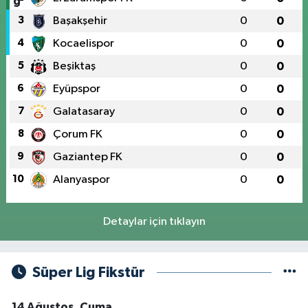
3
Başakşehir
0
0
4
Kocaelispor
0
0
5
Beşiktaş
0
0
6
Eyüpspor
0
0
7
Galatasaray
0
0
8
Çorum FK
0
0
9
Gaziantep FK
0
0
10
Alanyaspor
0
0
Detaylar için tıklayın
Süper Lig Fikstür
14 Ağustos, Cuma