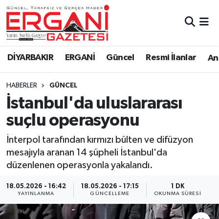
DİYARBAKIR
BİSMİL
Ergani Nöbetçi Eczaneler
DİYARBAKIR
ERGANİ
Güncel
Resmi İlanlar
Ana
BAĞLAR
ERGANİ
Ergani Hava Durumu
HABERLER
GÜNCEL
Güncel
Ergani Trafik Yoğunluk Haritası
İstanbul'da uluslararası
Eği̇ti̇m
Süper Lig Puan Durumu ve Fikstür
suçlu operasyonu
Resmi İlanlar
Tüm Manşetler
İnterpol tarafından kırmızı bülten ve difüzyon
mesajıyla aranan 14 şüpheli İstanbul'da
Sağlık
Son Dakika Haberleri
düzenlenen operasyonla yakalandı.
Si̇yaset
Haber Arşivi
18.05.2026 - 16:42
18.05.2026 - 17:15
1 DK
YAYINLANMA
GÜNCELLEME
OKUNMA SÜRESI
Spor