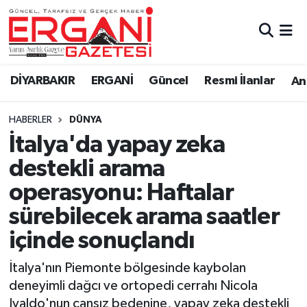
DİYARBAKIR
BİSMİL
Ergani Nöbetçi Eczaneler
DİYARBAKIR
ERGANİ
Güncel
Resmi İlanlar
Ana
BAĞLAR
ERGANİ
Ergani Hava Durumu
HABERLER
DÜNYA
Güncel
Ergani Trafik Yoğunluk Haritası
İtalya'da yapay zeka
Eği̇ti̇m
Süper Lig Puan Durumu ve Fikstür
destekli arama
operasyonu: Haftalar
Resmi İlanlar
Tüm Manşetler
sürebilecek arama saatler
Sağlık
Son Dakika Haberleri
içinde sonuçlandı
Si̇yaset
Haber Arşivi
İtalya'nın Piemonte bölgesinde kaybolan
deneyimli dağcı ve ortopedi cerrahı Nicola
Spor
Ivaldo'nun cansız bedenine, yapay zeka destekli