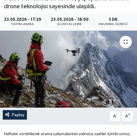
drone teknolojisi sayesinde ulaşıldı.
Yaşam
23.05.2026 - 17:29
23.05.2026 - 18:00
3 DK
YAYINLANMA
GÜNCELLEME
OKUNMA SÜRESI
Anali̇z
Bi̇li̇m & Teknoloji̇
Dünya
Eği̇ti̇m
Paylaş
-
+
A
A
Haftalar sürebilecek arama çalışmalarının yalnızca saatler içinde sonuç