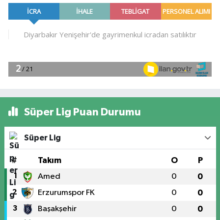
Süper Lig Puan Durumu
Süper Lig
#
Takım
O
P
1
Amed
0
0
2
Erzurumspor FK
0
0
3
Başakşehir
0
0