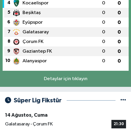
4
Kocaelispor
0
0
5
Beşiktaş
0
0
6
Eyüpspor
0
0
7
Galatasaray
0
0
8
Çorum FK
0
0
9
Gaziantep FK
0
0
10
Alanyaspor
0
0
Detaylar için tıklayın
Süper Lig Fikstür
14 Ağustos, Cuma
Galatasaray - Çorum FK
21:30