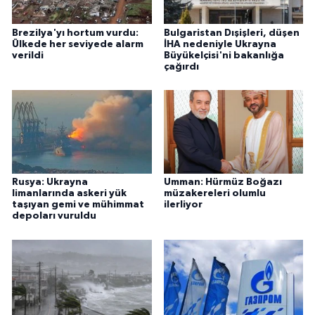
Brezilya'yı hortum vurdu:
Bulgaristan Dışişleri, düşen
Ülkede her seviyede alarm
İHA nedeniyle Ukrayna
verildi
Büyükelçisi'ni bakanlığa
çağırdı
Rusya: Ukrayna
Umman: Hürmüz Boğazı
limanlarında askeri yük
müzakereleri olumlu
taşıyan gemi ve mühimmat
ilerliyor
depoları vuruldu