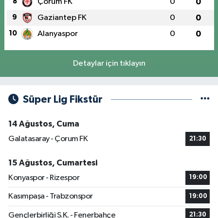
8
Çorum FK
0
0
9
Gaziantep FK
0
0
10
Alanyaspor
0
0
Detaylar için tıklayın
Süper Lig Fikstür
14 Ağustos, Cuma
Galatasaray - Çorum FK
21:30
15 Ağustos, Cumartesi
Konyaspor - Rizespor
19:00
Kasımpaşa - Trabzonspor
19:00
Gençlerbirliği S.K. - Fenerbahçe
21:30