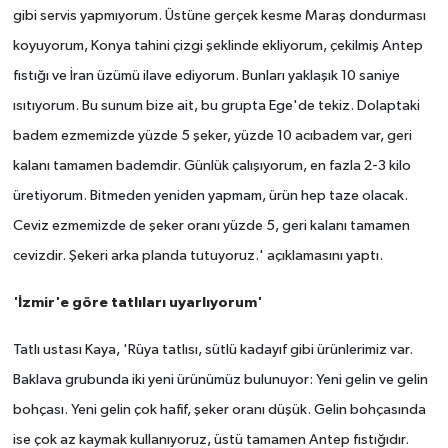
gibi servis yapmıyorum. Üstüne gerçek kesme Maraş dondurması
koyuyorum, Konya tahini çizgi şeklinde ekliyorum, çekilmiş Antep
fıstığı ve İran üzümü ilave ediyorum. Bunları yaklaşık 10 saniye
ısıtıyorum. Bu sunum bize ait, bu grupta Ege'de tekiz.
Dolaptaki
badem ezmemizde yüzde 5 şeker, yüzde 10 acıbadem var, geri
kalanı tamamen bademdir. Günlük çalışıyorum, en fazla 2-3 kilo
üretiyorum. Bitmeden yeniden yapmam, ürün hep taze olacak.
Ceviz ezmemizde de şeker oranı yüzde 5, geri kalanı tamamen
cevizdir. Şekeri arka planda tutuyoruz.' açıklamasını yaptı.
'İzmir'e göre tatlıları uyarlıyorum'
Tatlı ustası Kaya, 'Rüya tatlısı, sütlü kadayıf gibi ürünlerimiz var.
Baklava grubunda iki yeni ürünümüz bulunuyor: Yeni gelin ve gelin
bohçası. Yeni gelin çok hafif, şeker oranı düşük. Gelin bohçasında
ise çok az kaymak kullanıyoruz, üstü tamamen Antep fıstığıdır.