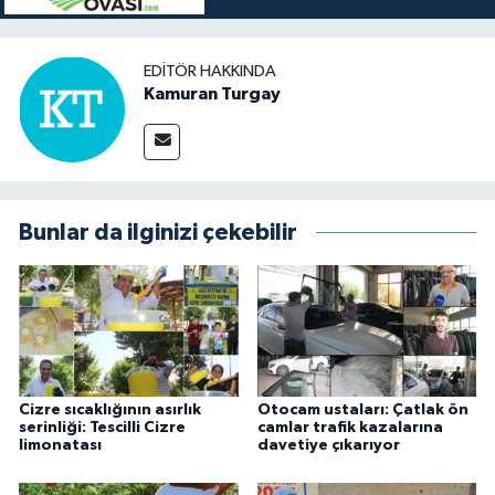
EDITÖR HAKKINDA
Kamuran Turgay
Bunlar da ilginizi çekebilir
Cizre sıcaklığının asırlık
Otocam ustaları: Çatlak ön
serinliği: Tescilli Cizre
camlar trafik kazalarına
limonatası
davetiye çıkarıyor