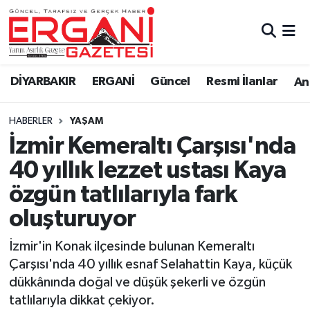
DİYARBAKIR
BİSMİL
Ergani Nöbetçi Eczaneler
DİYARBAKIR
ERGANİ
Güncel
Resmi İlanlar
Ana
BAĞLAR
ERGANİ
Ergani Hava Durumu
HABERLER
YAŞAM
Güncel
Ergani Trafik Yoğunluk Haritası
İzmir Kemeraltı Çarşısı'nda
Eği̇ti̇m
Süper Lig Puan Durumu ve Fikstür
40 yıllık lezzet ustası Kaya
özgün tatlılarıyla fark
Resmi İlanlar
Tüm Manşetler
oluşturuyor
Sağlık
Son Dakika Haberleri
İzmir'in Konak ilçesinde bulunan Kemeraltı
Çarşısı'nda 40 yıllık esnaf Selahattin Kaya, küçük
Si̇yaset
Haber Arşivi
dükkânında doğal ve düşük şekerli ve özgün
tatlılarıyla dikkat çekiyor.
Spor