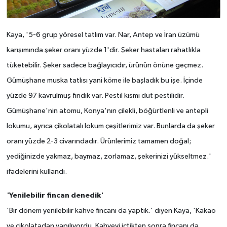
Kaya, '5-6 grup yöresel tatlım var. Nar, Antep ve İran üzümü
karışımında şeker oranı yüzde 1'dir. Şeker hastaları rahatlıkla
tüketebilir. Şeker sadece bağlayıcıdır, ürünün önüne geçmez.
Gümüşhane muska tatlısı yani köme ile başladık bu işe. İçinde
yüzde 97 kavrulmuş fındık var. Pestil kısmı dut pestilidir.
Gümüşhane'nin atomu, Konya'nın çilekli, böğürtlenli ve antepli
lokumu, ayrıca çikolatalı lokum çeşitlerimiz var. Bunlarda da şeker
oranı yüzde 2-3 civarındadır. Ürünlerimiz tamamen doğal;
yediğinizde yakmaz, baymaz, zorlamaz, şekerinizi yükseltmez.'
ifadelerini kullandı.
'Yenilebilir fincan denedik'
'Bir dönem yenilebilir kahve fincanı da yaptık.' diyen Kaya, 'Kakao
ve çikolatadan yapılıyordu. Kahveyi içtikten sonra fincanı da