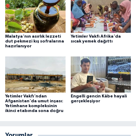
Malatya'nın asırlık lezzeti
Yetimler Vakfı Afrika'da
dut pekmezi kış sofralarına
sıcak yemek dağıttı
hazırlanıyor
Yetimler Vakfı'ndan
Engelli gencin Kâbe hayali
Afganistan'da umut inşası:
gerçekleşiyor
Yetimhane kompleksinin
ikinci etabında sona doğru
Yorumlar