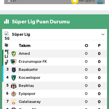
Süper Lig Puan Durumu
Süper Lig
#
Takım
O
P
1
Amed
0
0
2
Erzurumspor FK
0
0
3
Başakşehir
0
0
4
Kocaelispor
0
0
5
Beşiktaş
0
0
6
Eyüpspor
0
0
7
Galatasaray
0
0