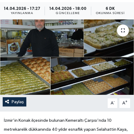
14.04.2026 - 17:27
14.04.2026 - 18:00
6 DK
Yaşam
YAYINLANMA
GÜNCELLEME
OKUNMA SÜRESI
Anali̇z
Bi̇li̇m & Teknoloji̇
Dünya
Eği̇ti̇m
Paylaş
-
+
A
A
İzmir'in Konak ilçesinde bulunan Kemeraltı Çarşısı'nda 10
metrekarelik dükkanında 40 yıldır esnaflık yapan Selahattin Kaya,