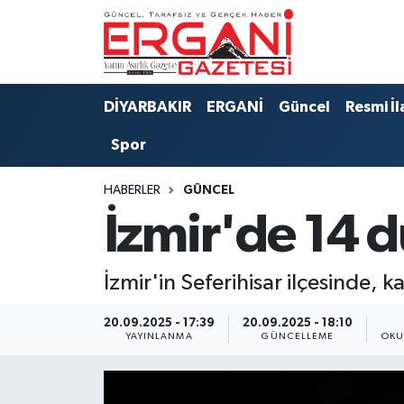
DİYARBAKIR
BİSMİL
Ergani Nöbetçi Eczaneler
DİYARBAKIR
ERGANİ
Güncel
Resmi İl
BAĞLAR
ERGANİ
Ergani Hava Durumu
Spor
Güncel
Ergani Trafik Yoğunluk Haritası
HABERLER
GÜNCEL
Eği̇ti̇m
Süper Lig Puan Durumu ve Fikstür
İzmir'de 14 
Resmi İlanlar
Tüm Manşetler
İzmir'in Seferihisar ilçesinde,
Sağlık
Son Dakika Haberleri
20.09.2025 - 17:39
20.09.2025 - 18:10
YAYINLANMA
GÜNCELLEME
OKU
Si̇yaset
Haber Arşivi
Spor