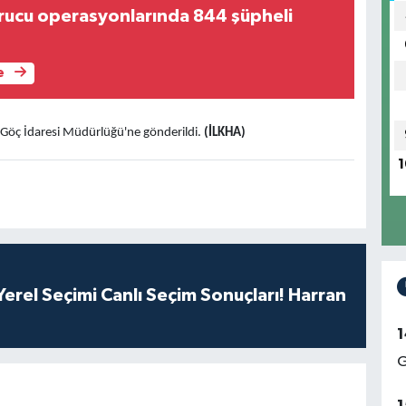
urucu operasyonlarında 844 şüpheli
e
Göç İdaresi Müdürlüğü'ne gönderildi.
(İLKHA)
1
erel Seçimi Canlı Seçim Sonuçları! Harran
1
G
1