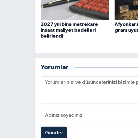
2027 yılı bina metrekare
Afyonkara
inşaat maliyet bedelleri
gram uyuş
belirlendi
Yorumlar
Gönder