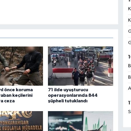
K
K
G
G
1
B
B
A
 yıl önce koruma
71 ilde uyuşturucu
yaban keçilerini
operasyonlarında 844
ra ceza
şüpheli tutuklandı
1
S