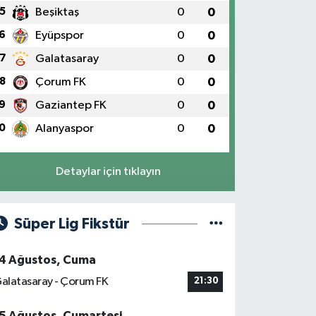
5
Beşiktaş
0
0
6
Eyüpspor
0
0
7
Galatasaray
0
0
8
Çorum FK
0
0
9
Gaziantep FK
0
0
0
Alanyaspor
0
0
Detaylar için tıklayın
Süper Lig Fikstür
4 Ağustos, Cuma
alatasaray - Çorum FK
21:30
5 Ağustos, Cumartesi