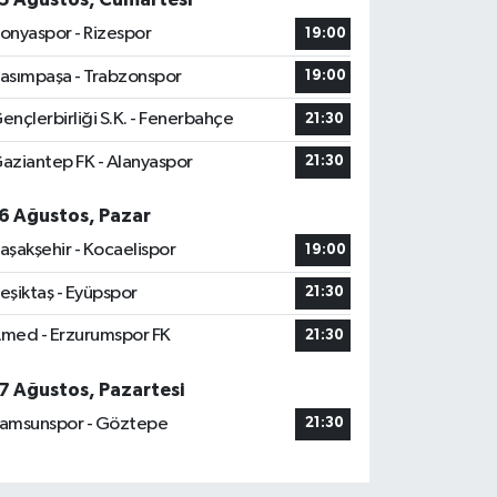
onyaspor - Rizespor
19:00
asımpaşa - Trabzonspor
19:00
ençlerbirliği S.K. - Fenerbahçe
21:30
aziantep FK - Alanyaspor
21:30
6 Ağustos, Pazar
aşakşehir - Kocaelispor
19:00
eşiktaş - Eyüpspor
21:30
med - Erzurumspor FK
21:30
7 Ağustos, Pazartesi
amsunspor - Göztepe
21:30