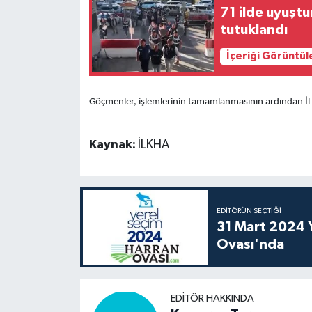
71 ilde uyuşt
tutuklandı
İçeriği Görüntül
Göçmenler, işlemlerinin tamamlanmasının ardından İl 
Kaynak:
İLKHA
EDITÖRÜN SEÇTIĞI
31 Mart 2024 Y
Ovası'nda
EDITÖR HAKKINDA