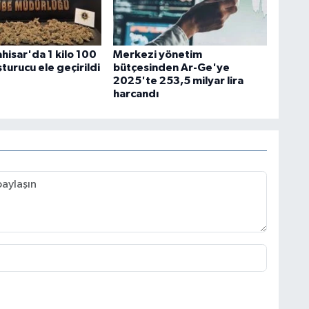
hisar'da 1 kilo 100
Merkezi yönetim
turucu ele geçirildi
bütçesinden Ar-Ge'ye
2025'te 253,5 milyar lira
harcandı