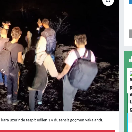
nce kara üzerinde tespit edilen 14 düzensiz göçmen yakalandı.