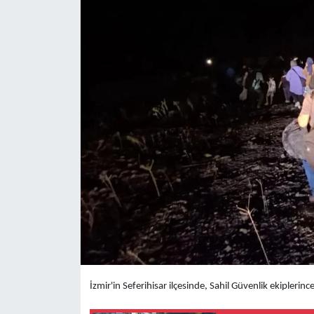
Yaşam
Anali̇z
Bi̇li̇m & Teknoloji̇
Dünya
Eği̇ti̇m
İzmir'in Seferihisar ilçesinde, Sahil Güvenlik ekipleri