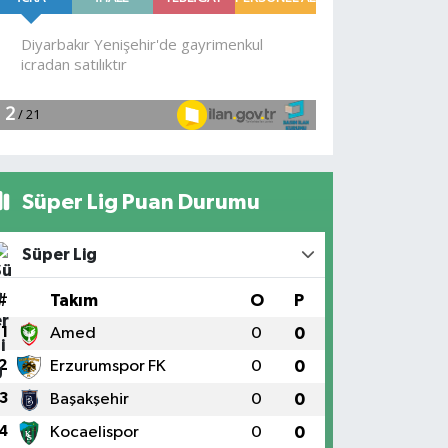
Süper Lig Puan Durumu
Süper Lig
#
Takım
O
P
1
Amed
0
0
2
Erzurumspor FK
0
0
3
Başakşehir
0
0
4
Kocaelispor
0
0