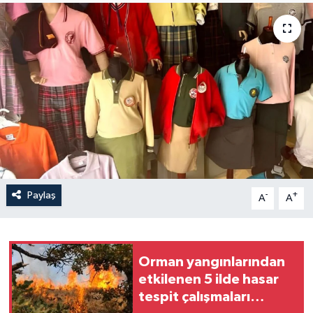
Yaşam
Anali̇z
Bi̇li̇m & Teknoloji̇
Dünya
Eği̇ti̇m
Paylaş
-
+
A
A
Orman yangınlarından
etkilenen 5 ilde hasar
tespit çalışmaları