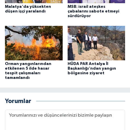
Malatya'da yüksekten
MSB: israil ateşkes
düşen işçi yaralandı
çabalarını sabote etmeyi
sürdürüyor
Orman yangınlarından
HÜDA PAR Antalya İl
etkilenen 5 ilde hasar
Başkanlığı'ndan yangın
tespit çalışmaları
bölgesine ziyaret
tamamlandı
Yorumlar