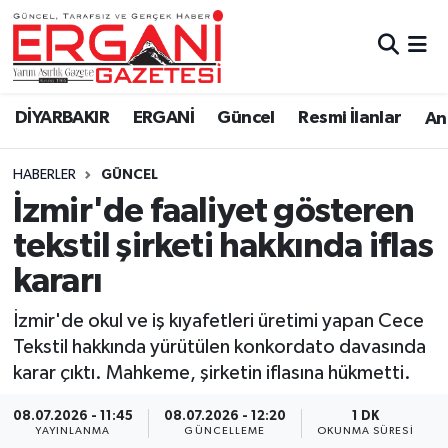
DİYARBAKIR
BİSMİL
Ergani Nöbetçi Eczaneler
DİYARBAKIR
ERGANİ
Güncel
Resmi İlanlar
Ana
BAĞLAR
ERGANİ
Ergani Hava Durumu
HABERLER
GÜNCEL
Güncel
Ergani Trafik Yoğunluk Haritası
İzmir'de faaliyet gösteren
Eği̇ti̇m
Süper Lig Puan Durumu ve Fikstür
tekstil şirketi hakkında iflas
kararı
Resmi İlanlar
Tüm Manşetler
İzmir'de okul ve iş kıyafetleri üretimi yapan Cece
Sağlık
Son Dakika Haberleri
Tekstil hakkında yürütülen konkordato davasında
karar çıktı. Mahkeme, şirketin iflasına hükmetti.
Si̇yaset
Haber Arşivi
08.07.2026 - 11:45
08.07.2026 - 12:20
1 DK
Spor
YAYINLANMA
GÜNCELLEME
OKUNMA SÜRESI