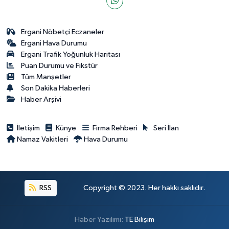
Ergani Nöbetçi Eczaneler
Ergani Hava Durumu
Ergani Trafik Yoğunluk Haritası
Puan Durumu ve Fikstür
Tüm Manşetler
Son Dakika Haberleri
Haber Arşivi
İletişim
Künye
Firma Rehberi
Seri İlan
Namaz Vakitleri
Hava Durumu
RSS
Copyright © 2023. Her hakkı saklıdır.
Haber Yazılımı:
TE Bilişim