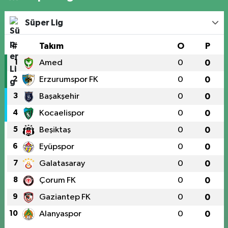
Süper Lig
#
Takım
O
P
1
Amed
0
0
2
Erzurumspor FK
0
0
3
Başakşehir
0
0
4
Kocaelispor
0
0
5
Beşiktaş
0
0
6
Eyüpspor
0
0
7
Galatasaray
0
0
8
Çorum FK
0
0
9
Gaziantep FK
0
0
10
Alanyaspor
0
0