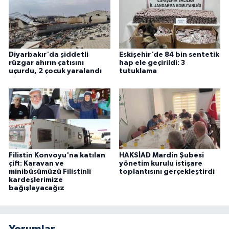
Diyarbakır'da şiddetli
Eskişehir'de 84 bin sentetik
rüzgar ahırın çatısını
hap ele geçirildi: 3
uçurdu, 2 çocuk yaralandı
tutuklama
Filistin Konvoyu'na katılan
HAKSİAD Mardin Şubesi
çift: Karavan ve
yönetim kurulu istişare
minibüsümüzü Filistinli
toplantısını gerçekleştirdi
kardeşlerimize
bağışlayacağız