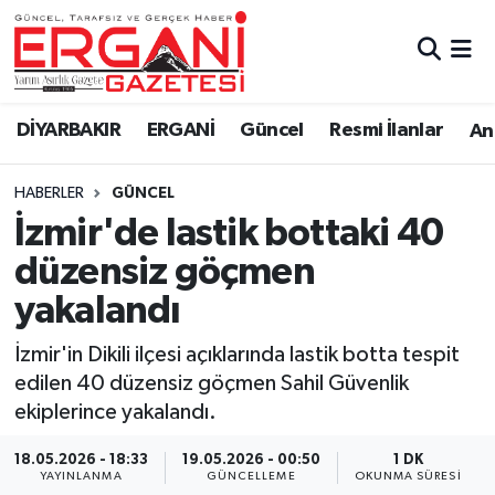
DİYARBAKIR
BİSMİL
Ergani Nöbetçi Eczaneler
DİYARBAKIR
ERGANİ
Güncel
Resmi İlanlar
Ana
BAĞLAR
ERGANİ
Ergani Hava Durumu
HABERLER
GÜNCEL
Güncel
Ergani Trafik Yoğunluk Haritası
İzmir'de lastik bottaki 40
Eği̇ti̇m
Süper Lig Puan Durumu ve Fikstür
düzensiz göçmen
yakalandı
Resmi İlanlar
Tüm Manşetler
İzmir'in Dikili ilçesi açıklarında lastik botta tespit
Sağlık
Son Dakika Haberleri
edilen 40 düzensiz göçmen Sahil Güvenlik
ekiplerince yakalandı.
Si̇yaset
Haber Arşivi
18.05.2026 - 18:33
19.05.2026 - 00:50
1 DK
Spor
YAYINLANMA
GÜNCELLEME
OKUNMA SÜRESI