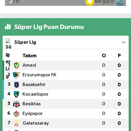
Süper Lig Puan Durumu
Süper Lig
#
Takım
O
P
1
Amed
0
0
2
Erzurumspor FK
0
0
3
Başakşehir
0
0
4
Kocaelispor
0
0
5
Beşiktaş
0
0
6
Eyüpspor
0
0
7
Galatasaray
0
0