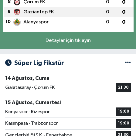
8
Çorum FK
0
0
9
Gaziantep FK
0
0
10
Alanyaspor
0
0
Detaylar için tıklayın
Süper Lig Fikstür
14 Ağustos, Cuma
Galatasaray - Çorum FK
21:30
15 Ağustos, Cumartesi
Konyaspor - Rizespor
19:00
Kasımpaşa - Trabzonspor
19:00
Gençlerbirliği S.K. - Fenerbahçe
21:30