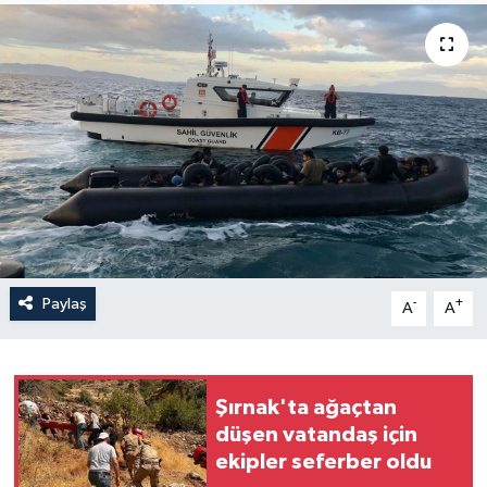
Yaşam
Anali̇z
Bi̇li̇m & Teknoloji̇
Dünya
Eği̇ti̇m
Paylaş
-
+
A
A
Şırnak'ta ağaçtan
düşen vatandaş için
ekipler seferber oldu