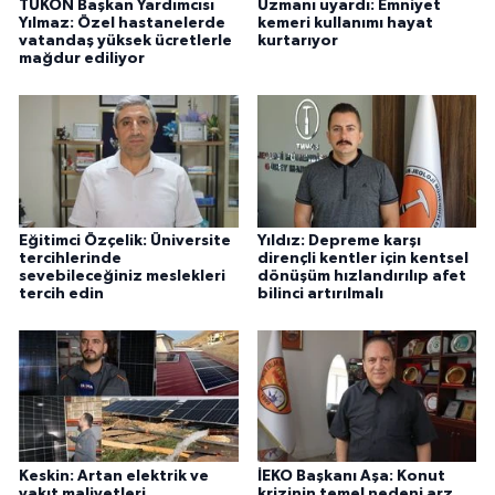
TÜKON Başkan Yardımcısı
Uzmanı uyardı: Emniyet
Yılmaz: Özel hastanelerde
kemeri kullanımı hayat
vatandaş yüksek ücretlerle
kurtarıyor
mağdur ediliyor
Eğitimci Özçelik: Üniversite
Yıldız: Depreme karşı
tercihlerinde
dirençli kentler için kentsel
sevebileceğiniz meslekleri
dönüşüm hızlandırılıp afet
tercih edin
bilinci artırılmalı
Keskin: Artan elektrik ve
İEKO Başkanı Aşa: Konut
yakıt maliyetleri
krizinin temel nedeni arz