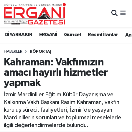
DİYARBAKIR
BİSMİL
Ergani Nöbetçi Eczaneler
DİYARBAKIR
ERGANİ
Güncel
Resmi İlanlar
Ana
BAĞLAR
ERGANİ
Ergani Hava Durumu
HABERLER
RÖPORTAJ
Güncel
Ergani Trafik Yoğunluk Haritası
Kahraman: Vakfımızın
Eği̇ti̇m
Süper Lig Puan Durumu ve Fikstür
amacı hayırlı hizmetler
yapmak
Resmi İlanlar
Tüm Manşetler
İzmir Mardinliler Eğitim Kültür Dayanışma ve
Sağlık
Son Dakika Haberleri
Kalkınma Vakfı Başkanı Rasim Kahraman, vakfın
kuruluş süreci, faaliyetleri, İzmir'de yaşayan
Si̇yaset
Haber Arşivi
Mardinlilerin sorunları ve toplumsal meselelerle
ilgili değerlendirmelerde bulundu.
Spor