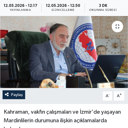
12.05.2026 - 12:17
12.05.2026 - 12:50
3 DK
Yaşam
YAYINLANMA
GÜNCELLEME
OKUNMA SÜRESI
Anali̇z
Bi̇li̇m & Teknoloji̇
Dünya
Eği̇ti̇m
Paylaş
-
+
A
A
Kahraman, vakfın çalışmaları ve İzmir'de yaşayan
Mardinlilerin durumuna ilişkin açıklamalarda