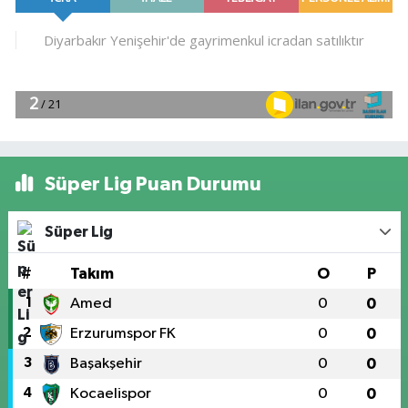
Süper Lig Puan Durumu
Süper Lig
#
Takım
O
P
1
Amed
0
0
2
Erzurumspor FK
0
0
3
Başakşehir
0
0
4
Kocaelispor
0
0