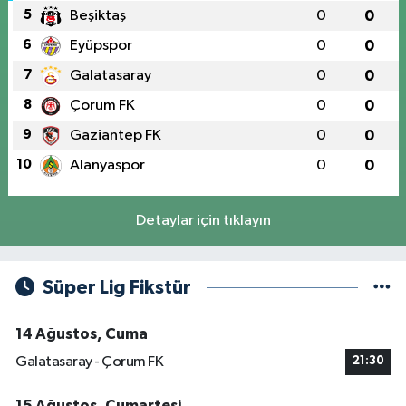
5
Beşiktaş
0
0
6
Eyüpspor
0
0
7
Galatasaray
0
0
8
Çorum FK
0
0
9
Gaziantep FK
0
0
10
Alanyaspor
0
0
Detaylar için tıklayın
Süper Lig Fikstür
14 Ağustos, Cuma
Galatasaray - Çorum FK
21:30
15 Ağustos, Cumartesi