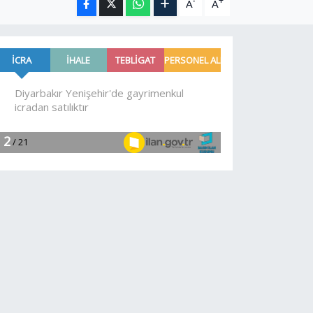
-
+
A
A