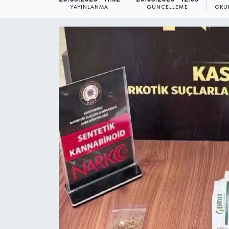
YAYINLANMA
GÜNCELLEME
OKU
Yaşam
Anali̇z
Bi̇li̇m & Teknoloji̇
Dünya
Eği̇ti̇m