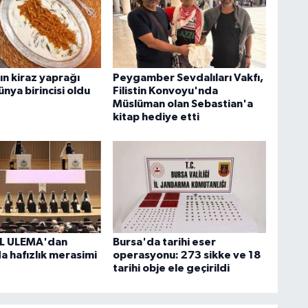
ın kiraz yaprağı
Peygamber Sevdalıları Vakfı,
nya birincisi oldu
Filistin Konvoyu'nda
Müslüman olan Sebastian'a
kitap hediye etti
L ULEMA'dan
Bursa'da tarihi eser
a hafızlık merasimi
operasyonu: 273 sikke ve 18
tarihi obje ele geçirildi