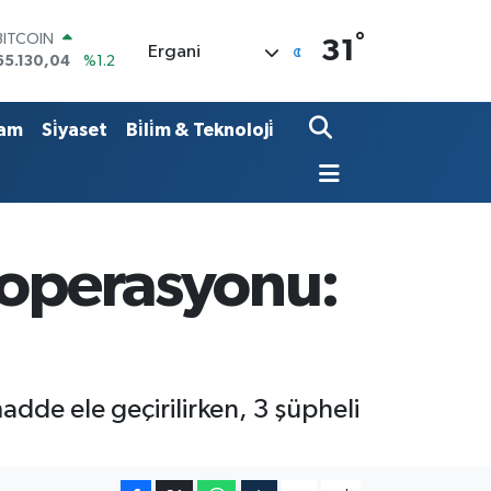
°
BITCOIN
31
Ergani
65.130,04
%1.2
DOLAR
47,7436
%0.18
EURO
am
Si̇yaset
Bi̇li̇m & Teknoloji̇
55,2510
%0.32
STERLİN
64,4811
%0.38
GRAM ALTIN
6648.99
%2.59
BİST100
 operasyonu:
13.773
%-19
de ele geçirilirken, 3 şüpheli