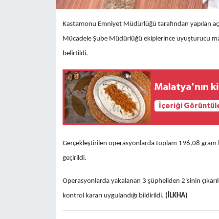
Kastamonu Emniyet Müdürlüğü tarafından yapılan açı
Mücadele Şube Müdürlüğü ekiplerince uyuşturucu mad
belirtildi.
Malatya'nın ki
İçeriği Görüntül
Gerçekleştirilen operasyonlarda toplam 196,08 gram bon
geçirildi.
Operasyonlarda yakalanan 3 şüpheliden 2'sinin çıkarıld
kontrol kararı uygulandığı bildirildi.
(İLKHA)