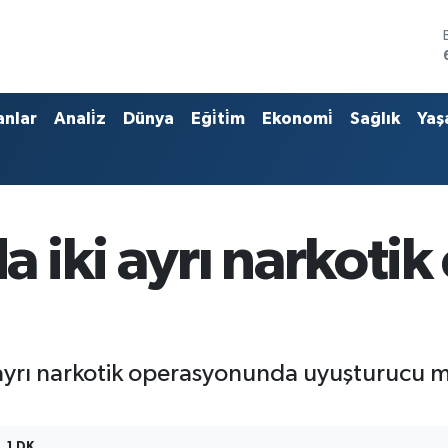
anlar
Anali̇z
Dünya
Eği̇ti̇m
Ekonomi̇
Sağlık
Yaş
 iki ayrı narkotik
rı narkotik operasyonunda uyuşturucu mad
1 DK