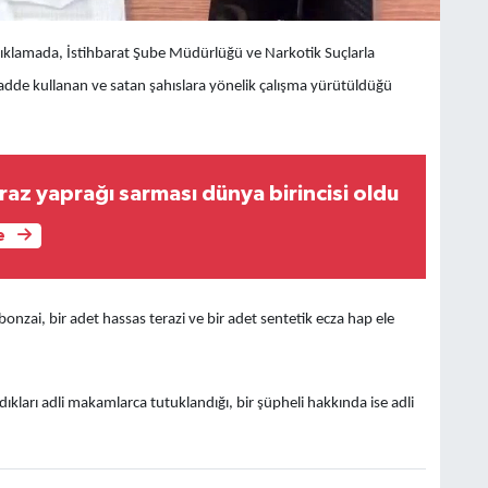
klamada, İstihbarat Şube Müdürlüğü ve Narkotik Suçlarla
de kullanan ve satan şahıslara yönelik çalışma yürütüldüğü
raz yaprağı sarması dünya birincisi oldu
e
zai, bir adet hassas terazi ve bir adet sentetik ecza hap ele
ıkları adli makamlarca tutuklandığı, bir şüpheli hakkında ise adli