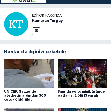
EDITÖR HAKKINDA
Kamuran Turgay
Bunlar da ilginizi çekebilir
UNICEF: Gazze'de
Şam'da yolcu minibüsünde
ateşkesin ardından 300
patlama: 2 ölü 13 yaralı
çocuk öldürüldü