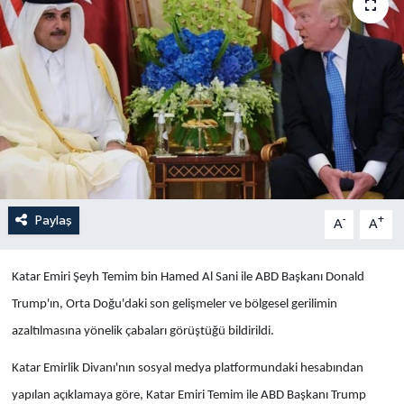
Yaşam
Anali̇z
Bi̇li̇m & Teknoloji̇
Dünya
Eği̇ti̇m
Paylaş
-
+
A
A
Katar Emiri Şeyh Temim bin Hamed Al Sani ile ABD Başkanı Donald
Trump'ın, Orta Doğu'daki son gelişmeler ve bölgesel gerilimin
azaltılmasına yönelik çabaları görüştüğü bildirildi.
Katar Emirlik Divanı'nın sosyal medya platformundaki hesabından
yapılan açıklamaya göre, Katar Emiri Temim ile ABD Başkanı Trump