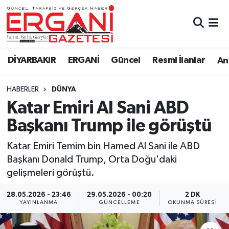
DİYARBAKIR
BİSMİL
Ergani Nöbetçi Eczaneler
DİYARBAKIR
ERGANİ
Güncel
Resmi İlanlar
Ana
BAĞLAR
ERGANİ
Ergani Hava Durumu
HABERLER
DÜNYA
Güncel
Ergani Trafik Yoğunluk Haritası
Katar Emiri Al Sani ABD
Eği̇ti̇m
Süper Lig Puan Durumu ve Fikstür
Başkanı Trump ile görüştü
Resmi İlanlar
Tüm Manşetler
Katar Emiri Temim bin Hamed Al Sani ile ABD
Başkanı Donald Trump, Orta Doğu'daki
Sağlık
Son Dakika Haberleri
gelişmeleri görüştü.
Si̇yaset
Haber Arşivi
28.05.2026 - 23:46
29.05.2026 - 00:20
2 DK
YAYINLANMA
GÜNCELLEME
OKUNMA SÜRESI
Spor