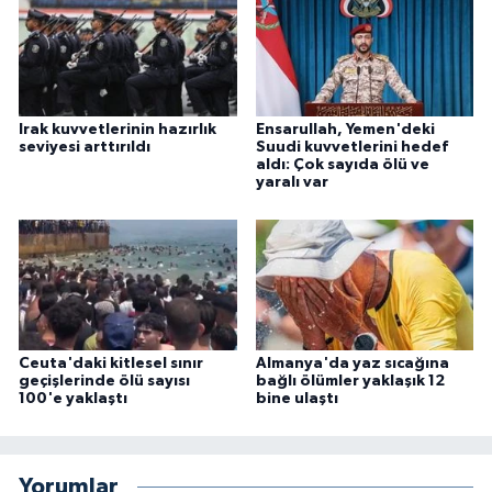
Irak kuvvetlerinin hazırlık
Ensarullah, Yemen'deki
seviyesi arttırıldı
Suudi kuvvetlerini hedef
aldı: Çok sayıda ölü ve
yaralı var
Ceuta'daki kitlesel sınır
Almanya'da yaz sıcağına
geçişlerinde ölü sayısı
bağlı ölümler yaklaşık 12
100'e yaklaştı
bine ulaştı
Yorumlar