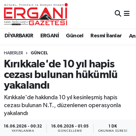
DİYARBAKIR
BİSMİL
Ergani Nöbetçi Eczaneler
DİYARBAKIR
ERGANİ
Güncel
Resmi İlanlar
Ana
BAĞLAR
ERGANİ
Ergani Hava Durumu
HABERLER
GÜNCEL
Güncel
Ergani Trafik Yoğunluk Haritası
Kırıkkale'de 10 yıl hapis
Eği̇ti̇m
Süper Lig Puan Durumu ve Fikstür
cezası bulunan hükümlü
yakalandı
Resmi İlanlar
Tüm Manşetler
Kırıkkale'de hakkında 10 yıl kesinleşmiş hapis
Sağlık
Son Dakika Haberleri
cezası bulunan N.T., düzenlenen operasyonla
yakalandı
Si̇yaset
Haber Arşivi
16.06.2026 - 00:32
16.06.2026 - 01:05
1 DK
Spor
YAYINLANMA
GÜNCELLEME
OKUNMA SÜRESI