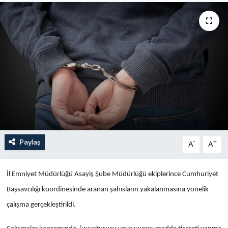
Yaşam
Anali̇z
Bi̇li̇m & Teknoloji̇
Dünya
Eği̇ti̇m
Paylaş
-
+
A
A
İl Emniyet Müdürlüğü Asayiş Şube Müdürlüğü ekiplerince Cumhuriyet
Başsavcılığı koordinesinde aranan şahısların yakalanmasına yönelik
çalışma gerçekleştirildi.