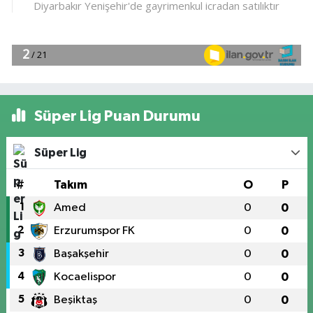
Süper Lig Puan Durumu
Süper Lig
#
Takım
O
P
1
Amed
0
0
2
Erzurumspor FK
0
0
3
Başakşehir
0
0
4
Kocaelispor
0
0
5
Beşiktaş
0
0