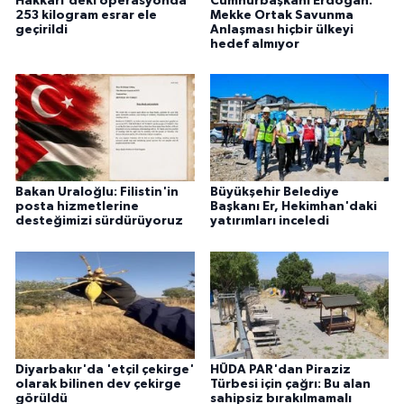
Hakkari'deki operasyonda
Cumhurbaşkanı Erdoğan:
253 kilogram esrar ele
Mekke Ortak Savunma
geçirildi
Anlaşması hiçbir ülkeyi
hedef almıyor
Bakan Uraloğlu: Filistin'in
Büyükşehir Belediye
posta hizmetlerine
Başkanı Er, Hekimhan'daki
desteğimizi sürdürüyoruz
yatırımları inceledi
Diyarbakır'da 'etçil çekirge'
HÜDA PAR'dan Piraziz
olarak bilinen dev çekirge
Türbesi için çağrı: Bu alan
görüldü
sahipsiz bırakılmamalı