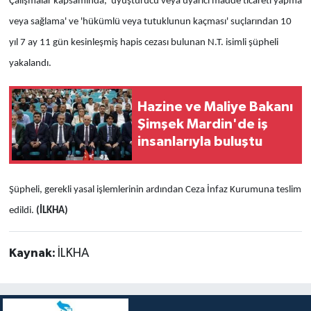
Çalışmalar kapsamında, 'uyuşturucu veya uyarıcı madde ticareti yapma
veya sağlama' ve 'hükümlü veya tutuklunun kaçması' suçlarından 10
yıl 7 ay 11 gün kesinleşmiş hapis cezası bulunan N.T. isimli şüpheli
yakalandı.
Hazine ve Maliye Bakanı
Şimşek Mardin'de iş
insanlarıyla buluştu
Şüpheli, gerekli yasal işlemlerinin ardından Ceza İnfaz Kurumuna teslim
edildi.
(İLKHA)
Kaynak:
İLKHA