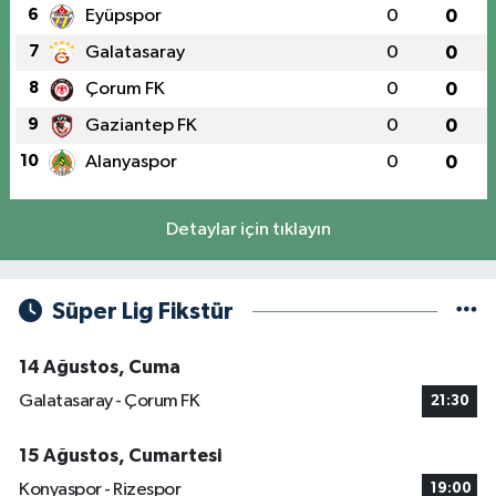
6
Eyüpspor
0
0
7
Galatasaray
0
0
8
Çorum FK
0
0
9
Gaziantep FK
0
0
10
Alanyaspor
0
0
Detaylar için tıklayın
Süper Lig Fikstür
14 Ağustos, Cuma
Galatasaray - Çorum FK
21:30
15 Ağustos, Cumartesi
Konyaspor - Rizespor
19:00