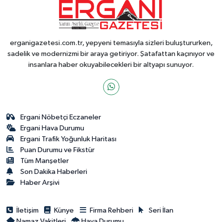
erganigazetesi.com.tr, yepyeni temasıyla sizleri buluştururken,
sadelik ve modernizmi bir araya getiriyor. Şatafattan kaçınıyor ve
insanlara haber okuyabilecekleri bir altyapı sunuyor.
Ergani Nöbetçi Eczaneler
Ergani Hava Durumu
Ergani Trafik Yoğunluk Haritası
Puan Durumu ve Fikstür
Tüm Manşetler
Son Dakika Haberleri
Haber Arşivi
İletişim
Künye
Firma Rehberi
Seri İlan
Namaz Vakitleri
Hava Durumu