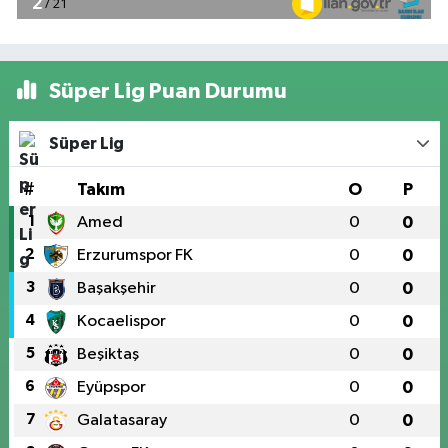
Süper Lig Puan Durumu
Süper Lig
#
Takım
O
P
1
Amed
0
0
2
Erzurumspor FK
0
0
3
Başakşehir
0
0
4
Kocaelispor
0
0
5
Beşiktaş
0
0
6
Eyüpspor
0
0
7
Galatasaray
0
0