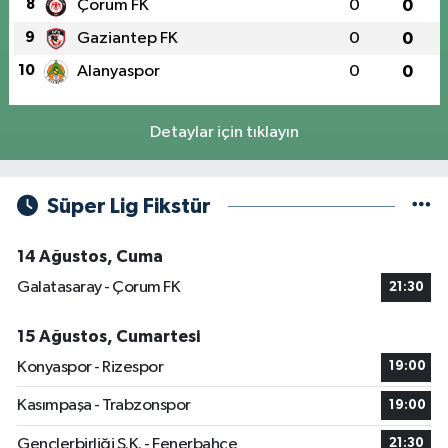
8
Çorum FK
0
0
9
Gaziantep FK
0
0
10
Alanyaspor
0
0
Detaylar için tıklayın
Süper Lig Fikstür
14 Ağustos, Cuma
Galatasaray - Çorum FK
21:30
15 Ağustos, Cumartesi
Konyaspor - Rizespor
19:00
Kasımpaşa - Trabzonspor
19:00
Gençlerbirliği S.K. - Fenerbahçe
21:30