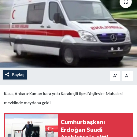
Yaşam
Anali̇z
Bi̇li̇m & Teknoloji̇
Dünya
Eği̇ti̇m
Paylaş
-
+
A
A
Kaza, Ankara-Kaman kara yolu Karakeçili ilçesi Yeşilevler Mahallesi
mevkiinde meydana geldi.
Cumhurbaşkanı
Erdoğan Suudi