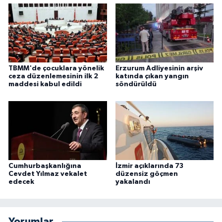
TBMM'de çocuklara yönelik
Erzurum Adliyesinin arşiv
ceza düzenlemesinin ilk 2
katında çıkan yangın
maddesi kabul edildi
söndürüldü
Cumhurbaşkanlığına
İzmir açıklarında 73
Cevdet Yılmaz vekalet
düzensiz göçmen
edecek
yakalandı
Yorumlar