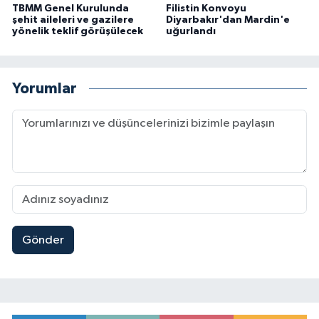
TBMM Genel Kurulunda
Filistin Konvoyu
şehit aileleri ve gazilere
Diyarbakır'dan Mardin'e
yönelik teklif görüşülecek
uğurlandı
Yorumlar
Gönder