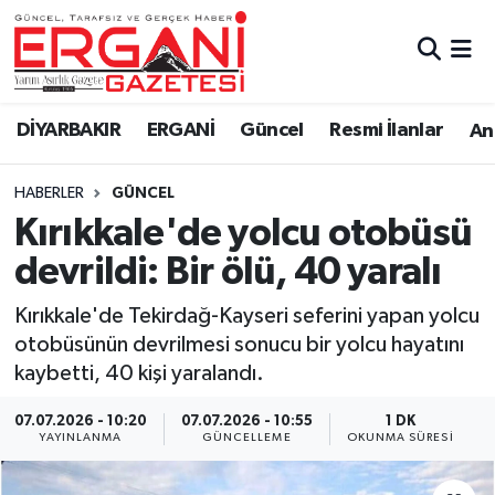
DİYARBAKIR
BİSMİL
Ergani Nöbetçi Eczaneler
DİYARBAKIR
ERGANİ
Güncel
Resmi İlanlar
Ana
BAĞLAR
ERGANİ
Ergani Hava Durumu
HABERLER
GÜNCEL
Güncel
Ergani Trafik Yoğunluk Haritası
Kırıkkale'de yolcu otobüsü
Eği̇ti̇m
Süper Lig Puan Durumu ve Fikstür
devrildi: Bir ölü, 40 yaralı
Resmi İlanlar
Tüm Manşetler
Kırıkkale'de Tekirdağ-Kayseri seferini yapan yolcu
otobüsünün devrilmesi sonucu bir yolcu hayatını
Sağlık
Son Dakika Haberleri
kaybetti, 40 kişi yaralandı.
Si̇yaset
Haber Arşivi
07.07.2026 - 10:20
07.07.2026 - 10:55
1 DK
YAYINLANMA
GÜNCELLEME
OKUNMA SÜRESI
Spor