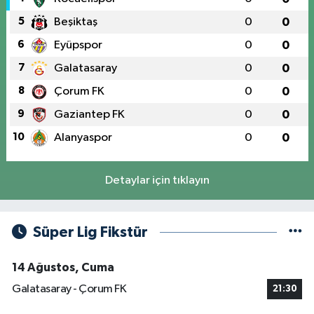
5
Beşiktaş
0
0
6
Eyüpspor
0
0
7
Galatasaray
0
0
8
Çorum FK
0
0
9
Gaziantep FK
0
0
10
Alanyaspor
0
0
Detaylar için tıklayın
Süper Lig Fikstür
14 Ağustos, Cuma
Galatasaray - Çorum FK
21:30