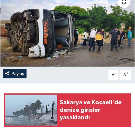
Yaşam
Anali̇z
Bi̇li̇m & Teknoloji̇
Dünya
Eği̇ti̇m
Paylaş
-
+
A
A
Sakarya ve Kocaeli'de
denize girişler
yasaklandı