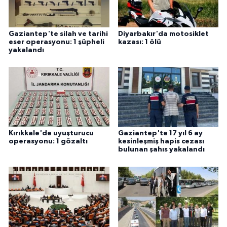
Gaziantep'te silah ve tarihi
Diyarbakır'da motosiklet
eser operasyonu: 1 şüpheli
kazası: 1 ölü
yakalandı
Kırıkkale'de uyuşturucu
Gaziantep'te 17 yıl 6 ay
operasyonu: 1 gözaltı
kesinleşmiş hapis cezası
bulunan şahıs yakalandı