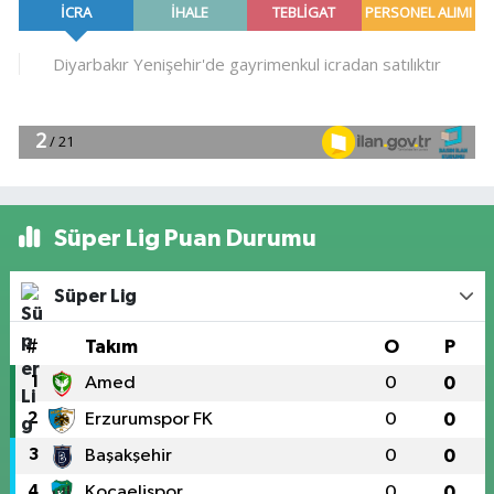
Süper Lig Puan Durumu
Süper Lig
#
Takım
O
P
1
Amed
0
0
2
Erzurumspor FK
0
0
3
Başakşehir
0
0
4
Kocaelispor
0
0