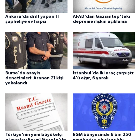
Ankara'da drift yapan 11
AFAD'dan Gaziantep'teki
şüpheliye ev hapsi
depreme ilişkin açıklama
Bursa'da asayiş
İstanbul'da iki araç çarpıştı:
denetimleri: Aranan 21 kişi
4'ü ağır, 6 yaralı
yakalandı
Türkiye'nin yeni büyükelçi
EGM bünyesinde 6 bin 250
atamaları Resmî Gazete'de
yeni kadro oluşturuldu