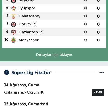
5
Beşiktaş
0
0
6
Eyüpspor
0
0
7
Galatasaray
0
0
8
Çorum FK
0
0
9
Gaziantep FK
0
0
10
Alanyaspor
0
0
Detaylar için tıklayın
Süper Lig Fikstür
14 Ağustos, Cuma
Galatasaray - Çorum FK
21:30
15 Ağustos, Cumartesi