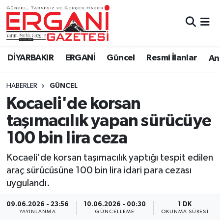
DİYARBAKIR
BİSMİL
Ergani Nöbetçi Eczaneler
DİYARBAKIR
ERGANİ
Güncel
Resmi İlanlar
Ana
BAĞLAR
ERGANİ
Ergani Hava Durumu
HABERLER
GÜNCEL
Güncel
Ergani Trafik Yoğunluk Haritası
Kocaeli'de korsan
Eği̇ti̇m
Süper Lig Puan Durumu ve Fikstür
taşımacılık yapan sürücüye
100 bin lira ceza
Resmi İlanlar
Tüm Manşetler
Kocaeli'de korsan taşımacılık yaptığı tespit edilen
Sağlık
Son Dakika Haberleri
araç sürücüsüne 100 bin lira idari para cezası
uygulandı.
Si̇yaset
Haber Arşivi
09.06.2026 - 23:56
10.06.2026 - 00:30
1 DK
Spor
YAYINLANMA
GÜNCELLEME
OKUNMA SÜRESI