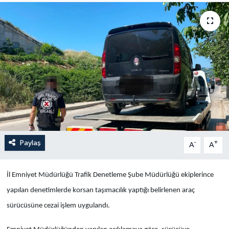
Yaşam
Anali̇z
Bi̇li̇m & Teknoloji̇
Dünya
Eği̇ti̇m
Paylaş
-
+
A
A
İl Emniyet Müdürlüğü Trafik Denetleme Şube Müdürlüğü ekiplerince
yapılan denetimlerde korsan taşımacılık yaptığı belirlenen araç
sürücüsüne cezai işlem uygulandı.