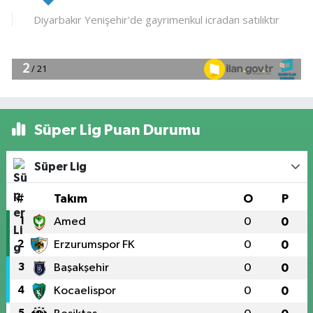
Süper Lig Puan Durumu
Süper Lig
#
Takım
O
P
1
Amed
0
0
2
Erzurumspor FK
0
0
3
Başakşehir
0
0
4
Kocaelispor
0
0