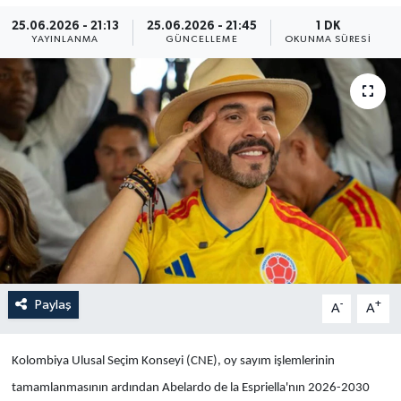
25.06.2026 - 21:13
25.06.2026 - 21:45
1 DK
Yaşam
YAYINLANMA
GÜNCELLEME
OKUNMA SÜRESI
Anali̇z
Bi̇li̇m & Teknoloji̇
Dünya
Eği̇ti̇m
Paylaş
-
+
A
A
Kolombiya Ulusal Seçim Konseyi (CNE), oy sayım işlemlerinin
tamamlanmasının ardından Abelardo de la Espriella'nın 2026-2030