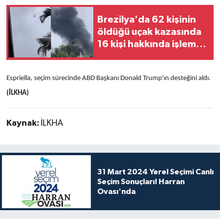
Brezilya'da 62 kişinin
öldüğü uçak kazasında
16 kişi hakkında işlem
başlatıldı
Espriella, seçim sürecinde ABD Başkanı Donald Trump'ın desteğini aldı.
(İLKHA)
Kaynak:
İLKHA
31 Mart 2024 Yerel Seçimi Canlı
Seçim Sonuçları! Harran
Ovası'nda