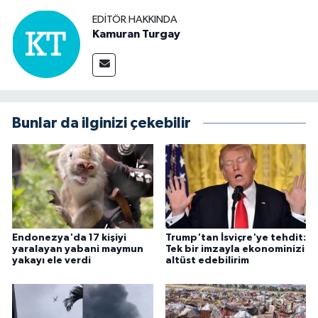
EDITÖR HAKKINDA
Kamuran Turgay
Bunlar da ilginizi çekebilir
Endonezya'da 17 kişiyi
Trump'tan İsviçre'ye tehdit:
yaralayan yabani maymun
Tek bir imzayla ekonominizi
yakayı ele verdi
altüst edebilirim