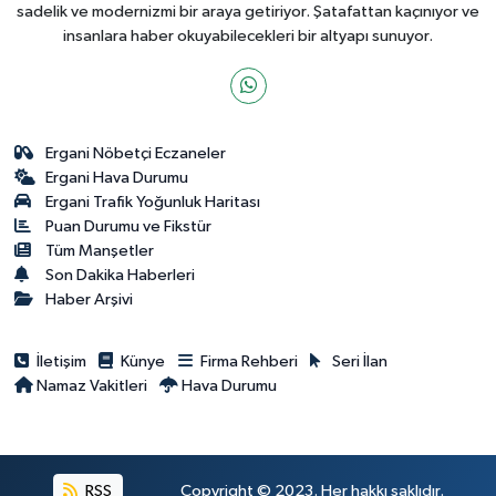
sadelik ve modernizmi bir araya getiriyor. Şatafattan kaçınıyor ve
insanlara haber okuyabilecekleri bir altyapı sunuyor.
Ergani Nöbetçi Eczaneler
Ergani Hava Durumu
Ergani Trafik Yoğunluk Haritası
Puan Durumu ve Fikstür
Tüm Manşetler
Son Dakika Haberleri
Haber Arşivi
İletişim
Künye
Firma Rehberi
Seri İlan
Namaz Vakitleri
Hava Durumu
RSS
Copyright © 2023. Her hakkı saklıdır.