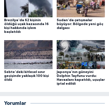
Brezilya'da 62 kişinin
Sudan'da çatışmalar
öldüğü uçak kazasında 16
büyüyor: Bölgede yeni göç
kişi hakkında işlem
dalgası
başlatıldı
Sebte'deki kitlesel sınır
Japonya'nın güneyini
geçişinde yaklaşık 100 kişi
Dolphin Tayfunu vurdu:
öldü
Havaalanı kapatıldı, uçuşlar
iptal edildi
Yorumlar