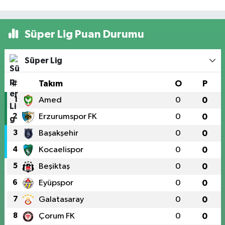
Süper Lig Puan Durumu
Süper Lig
#
Takım
O
P
1
Amed
0
0
2
Erzurumspor FK
0
0
3
Başakşehir
0
0
4
Kocaelispor
0
0
5
Beşiktaş
0
0
6
Eyüpspor
0
0
7
Galatasaray
0
0
8
Çorum FK
0
0