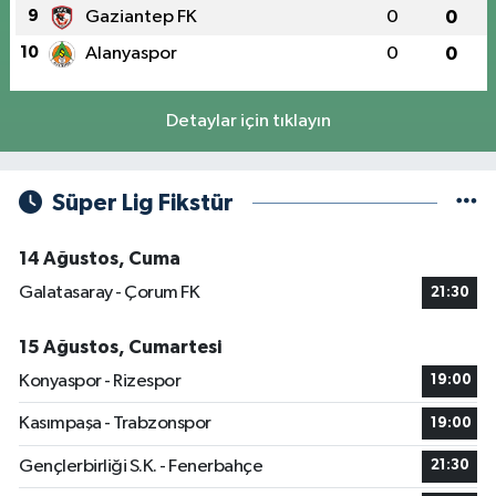
9
Gaziantep FK
0
0
10
Alanyaspor
0
0
Detaylar için tıklayın
Süper Lig Fikstür
14 Ağustos, Cuma
Galatasaray - Çorum FK
21:30
15 Ağustos, Cumartesi
Konyaspor - Rizespor
19:00
Kasımpaşa - Trabzonspor
19:00
Gençlerbirliği S.K. - Fenerbahçe
21:30