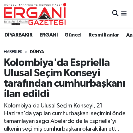
DİYARBAKIR
BİSMİL
Ergani Nöbetçi Eczaneler
DİYARBAKIR
ERGANİ
Güncel
Resmi İlanlar
Ana
BAĞLAR
ERGANİ
Ergani Hava Durumu
HABERLER
DÜNYA
Güncel
Ergani Trafik Yoğunluk Haritası
Kolombiya'da Espriella
Eği̇ti̇m
Süper Lig Puan Durumu ve Fikstür
Ulusal Seçim Konseyi
tarafından cumhurbaşkanı
Resmi İlanlar
Tüm Manşetler
ilan edildi
Sağlık
Son Dakika Haberleri
Kolombiya'da Ulusal Seçim Konseyi, 21
Haziran'da yapılan cumhurbaşkanı seçimini önde
Si̇yaset
Haber Arşivi
tamamlayan sağcı Abelardo de la Espriella'yı
ülkenin seçilmiş cumhurbaşkanı olarak ilan etti.
Spor