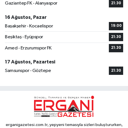
Gaziantep FK - Alanyaspor
21:30
16 Ağustos, Pazar
Başakşehir - Kocaelispor
19:00
Beşiktaş - Eyüpspor
21:30
Amed - Erzurumspor FK
21:30
17 Ağustos, Pazartesi
Samsunspor - Göztepe
21:30
erganigazetesi.com.tr, yepyeni temasıyla sizleri buluştururken,