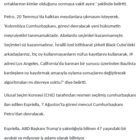
ortaklarının kimler olduğunu sormaya vakit ayırır.' şeklinde belirtti.
Petro, 20 Temmuz'da halktan meydanlara çıkmasını isteyerek,
'Kolombiya Cumhurbaşkanı, görevi devralacak yeni hükümetin
meşruiyetini tanımamaktadır. Abelardo seçimleri kazanmamıştır.
Seçimleri siz kazanmadınız. İsrailli özel istihbarat şirketi Black Cube'deki
arkadaşlarınız, hiç oy kullanmayanların nüfus kayıtlarını kullanarak, IP
adresi Los Angeles, California'da barınan bir sunucu üzerinden Bautista
kardeşlere oy kaydırmak amacıyla oylama sonuçlarını değiştirecek
algoritmaları mı devreye soktu?' diye belirtti.
Ulusal Seçim Konseyi (CNE) tarafından resmen seçilmiş cumhurbaşkanı
ilan edilen Espriella, 7 Ağustos'ta görevi mevcut Cumhurbaşkanı
Petro'dan devralacak.
Espriella, ABD Başkanı Trump'a yakınlığıyla bilinen 47 yaşındaki bir
avukat ve milyoner iş adamı olarak biliniyor.