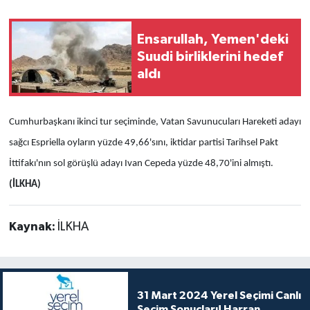
Ensarullah, Yemen'deki
Suudi birliklerini hedef
aldı
Cumhurbaşkanı ikinci tur seçiminde, Vatan Savunucuları Hareketi adayı
sağcı Espriella oyların yüzde 49,66'sını, iktidar partisi Tarihsel Pakt
İttifakı'nın sol görüşlü adayı Ivan Cepeda yüzde 48,70'ini almıştı.
(İLKHA)
Kaynak:
İLKHA
31 Mart 2024 Yerel Seçimi Canlı
Seçim Sonuçları! Harran