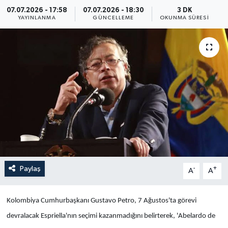
07.07.2026 - 17:58
07.07.2026 - 18:30
3 DK
Yaşam
YAYINLANMA
GÜNCELLEME
OKUNMA SÜRESI
Anali̇z
Bi̇li̇m & Teknoloji̇
Dünya
Eği̇ti̇m
Paylaş
-
+
A
A
Kolombiya Cumhurbaşkanı Gustavo Petro,
7 Ağustos'ta görevi
devralacak
Espriella'nın seçimi kazanmadığını belirterek,
'Abelardo de