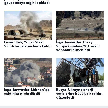
gevşetmeyeceğini açıkladı
Ensarullah, Yemen'deki
İşgal kuvvetleri bu ay
Suudi birliklerini hedef aldı
Suriye kırsalına 20 baskın
ve saldırı düzenledi
İşgal kuvvetleri Lübnan'da
Rusya, Ukrayna enerji
saldırılarını sürdürdü
tesislerine büyük bir saldırı
düzenledi