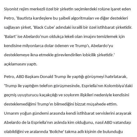
Siyonist rejim merkezli özel bir şirketin seçimlerdeki rolüne işaret eden
Petro, 'Bautista kardeşlere bu şaibeli algoritmaları ve diğer destekleri
sağlayan şirket, 'Black Cube' adındaki israilli bir özel istihbarat şirketidir.
'Balart' ise Abelardo'nun oldukça lekeli olan imajını temizlemek için
kendisine milyonlarca dolar ödenen ve Trump'ı, Abelardo'yu
desteklemeye ikna etmekle görevlendirilen lobicilik şirketidir.'
açıklamasını yaptı.
Petro, ABD Başkanı Donald Trump ile yaptığı görüşmeyi hatırlatarak,
'Trump ile yaptığım telefon görüşmesinde, Espriella'nın Kolombiya'daki
geçmiş uyuşturucu kaçakçılığı ve soykırım ilişkileri nedeniyle kendisini
desteklemediğimi Trump'ın bilmediğini bizzat müşahede ettim.
Umarım yoğun gündemi arasında kendi istihbarat servislerini arayarak
Abelardo de la Espriella'nın aslında kim olduğunu, nasıl ABD vatandaşı
olabildiğini ve aralarında 'Boliche' takma adlı kişinin de bulunduğu