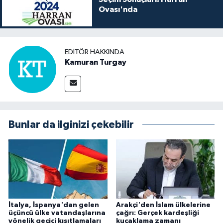
Ovası'nda
EDITÖR HAKKINDA
Kamuran Turgay
Bunlar da ilginizi çekebilir
İtalya, İspanya'dan gelen
Arakçi'den İslam ülkelerine
üçüncü ülke vatandaşlarına
çağrı: Gerçek kardeşliği
yönelik geçici kısıtlamaları
kucaklama zamanı