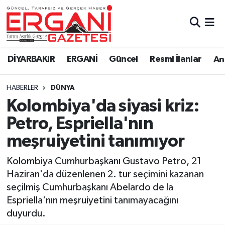
DİYARBAKIR
BİSMİL
Ergani Nöbetçi Eczaneler
DİYARBAKIR
ERGANİ
Güncel
Resmi İlanlar
Ana
BAĞLAR
ERGANİ
Ergani Hava Durumu
HABERLER
DÜNYA
Güncel
Ergani Trafik Yoğunluk Haritası
Kolombiya'da siyasi kriz:
Eği̇ti̇m
Süper Lig Puan Durumu ve Fikstür
Petro, Espriella'nın
meşruiyetini tanımıyor
Resmi İlanlar
Tüm Manşetler
Kolombiya Cumhurbaşkanı Gustavo Petro, 21
Sağlık
Son Dakika Haberleri
Haziran'da düzenlenen 2. tur seçimini kazanan
seçilmiş Cumhurbaşkanı Abelardo de la
Si̇yaset
Haber Arşivi
Espriella'nın meşruiyetini tanımayacağını
duyurdu.
Spor