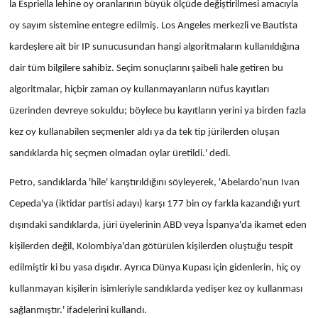
la Espriella lehine oy oranlarının büyük ölçüde değiştirilmesi amacıyla
oy sayım sistemine entegre edilmiş. Los Angeles merkezli ve Bautista
kardeşlere ait bir IP sunucusundan hangi algoritmaların kullanıldığına
dair tüm bilgilere sahibiz. Seçim sonuçlarını şaibeli hale getiren bu
algoritmalar, hiçbir zaman oy kullanmayanların nüfus kayıtları
üzerinden devreye sokuldu; böylece bu kayıtların yerini ya birden fazla
kez oy kullanabilen seçmenler aldı ya da tek tip jürilerden oluşan
sandıklarda hiç seçmen olmadan oylar üretildi.' dedi.
Petro, sandıklarda 'hile' karıştırıldığını söyleyerek, 'Abelardo'nun Ivan
Cepeda'ya (iktidar partisi adayı) karşı 177 bin oy farkla kazandığı yurt
dışındaki sandıklarda, jüri üyelerinin ABD veya İspanya'da ikamet eden
kişilerden değil, Kolombiya'dan götürülen kişilerden oluştuğu tespit
edilmiştir ki bu yasa dışıdır. Ayrıca Dünya Kupası için gidenlerin, hiç oy
kullanmayan kişilerin isimleriyle sandıklarda yedişer kez oy kullanması
sağlanmıştır.' ifadelerini kullandı.