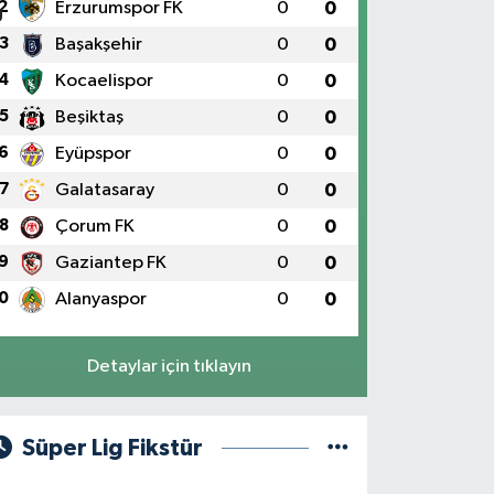
2
Erzurumspor FK
0
0
3
Başakşehir
0
0
4
Kocaelispor
0
0
5
Beşiktaş
0
0
6
Eyüpspor
0
0
7
Galatasaray
0
0
8
Çorum FK
0
0
9
Gaziantep FK
0
0
0
Alanyaspor
0
0
Detaylar için tıklayın
Süper Lig Fikstür