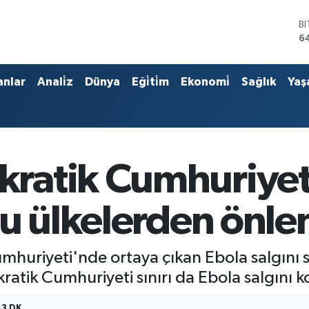
B
6
D
4
E
anlar
Anali̇z
Dünya
Eği̇ti̇m
Ekonomi̇
Sağlık
Yaş
5
S
6
G
6
B
ratik Cumhuriyet
1
şu ülkelerden önl
uriyeti'nde ortaya çıkan Ebola salgını s
tik Cumhuriyeti sınırı da Ebola salgını ko
3 DK