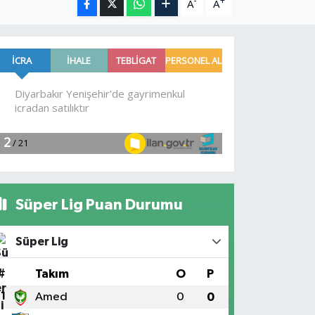
-
+
A
A
Süper Lig Puan Durumu
Süper Lig
#
Takım
O
P
1
Amed
0
0