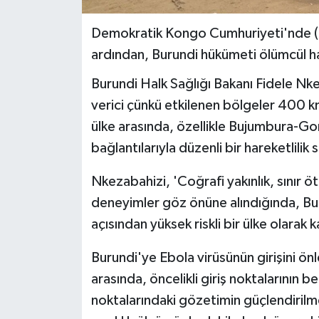
Demokratik Kongo Cumhuriyeti'nde (DK
ardından, Burundi hükümeti ölümcül ha
Burundi Halk Sağlığı Bakanı Fidele Nke
verici çünkü etkilenen bölgeler 400 k
ülke arasında, özellikle Bujumbura-G
bağlantılarıyla düzenli bir hareketlilik
Nkezabahizi, 'Coğrafi yakınlık, sınır ö
deneyimler göz önüne alındığında, Bur
açısından yüksek riskli bir ülke olarak ka
Burundi'ye Ebola virüsünün girişini önl
arasında, öncelikli giriş noktalarının b
noktalarındaki gözetimin güçlendirilme