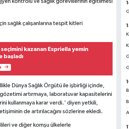
jyen kontrolü ve sağlık görevlilerinin eğitilmesi
1
G
n sağlık çalışanlarına tespit kitleri
1
K
K
seçimini kazanan Espriella yemin
 başladı
G
e
G
1
ikle Dünya Sağlık Örgütü ile işbirliği içinde,
B
 gözetimi artırmaya, laboratuvar kapasitelerini
B
ni kullanmaya karar verdi.' diyen yetkili,
etişiminin de artırılacağını sözlerine ekledi.
A
ilileri ve diğer komşu ülkelerle
1