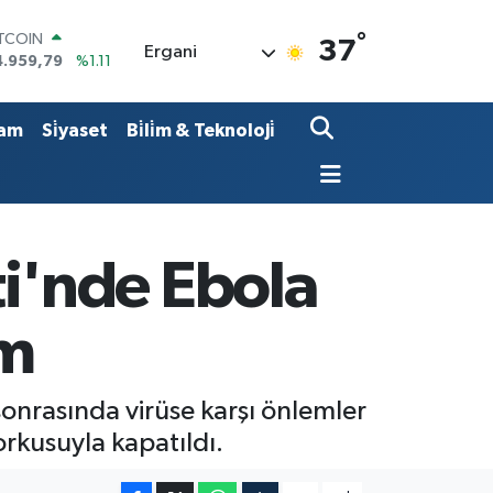
ITCOIN
°
37
Ergani
4.959,79
%1.11
OLAR
7,7436
%0.18
URO
am
Si̇yaset
Bi̇li̇m & Teknoloji̇
5,2510
%0.32
TERLİN
4,4811
%0.38
RAM ALTIN
660.55
%0.03
İST100
i'nde Ebola
3.779
%-14
em
onrasında virüse karşı önlemler
rkusuyla kapatıldı.