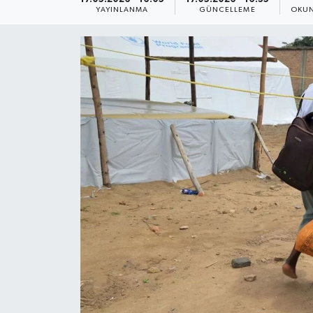
YAYINLANMA
GÜNCELLEME
OKUN
Yaşam
Anali̇z
Bi̇li̇m & Teknoloji̇
Dünya
Eği̇ti̇m