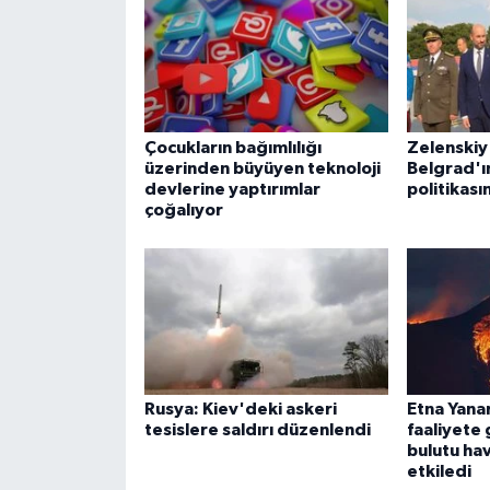
Çocukların bağımlılığı
Zelenskiy
üzerinden büyüyen teknoloji
Belgrad'ı
devlerine yaptırımlar
politikası
çoğalıyor
Rusya: Kiev'deki askeri
Etna Yana
tesislere saldırı düzenlendi
faaliyete 
bulutu ha
etkiledi