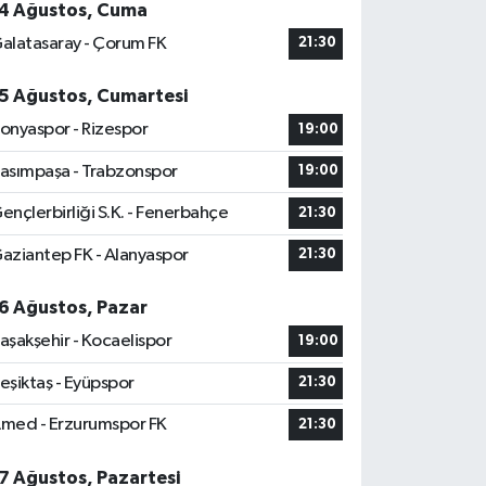
4 Ağustos, Cuma
alatasaray - Çorum FK
21:30
5 Ağustos, Cumartesi
onyaspor - Rizespor
19:00
asımpaşa - Trabzonspor
19:00
ençlerbirliği S.K. - Fenerbahçe
21:30
aziantep FK - Alanyaspor
21:30
6 Ağustos, Pazar
aşakşehir - Kocaelispor
19:00
eşiktaş - Eyüpspor
21:30
med - Erzurumspor FK
21:30
7 Ağustos, Pazartesi