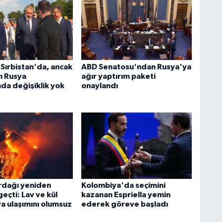
 Sırbistan'da, ancak
ABD Senatosu'ndan Rusya'ya
n Rusya
ağır yaptırım paketi
nda değişiklik yok
onaylandı
rdağı yeniden
Kolombiya'da seçimini
geçti: Lav ve kül
kazanan Espriella yemin
va ulaşımını olumsuz
ederek göreve başladı