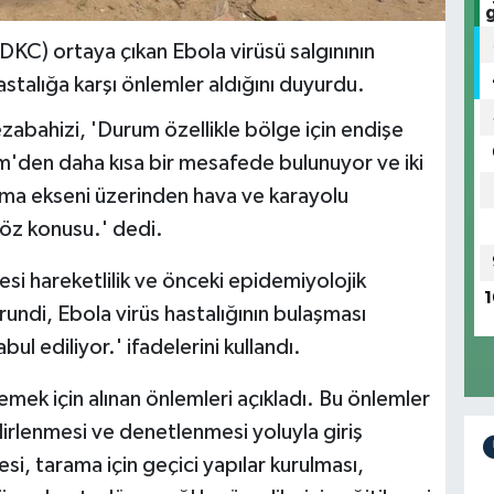
C) ortaya çıkan Ebola virüsü salgınının
stalığa karşı önlemler aldığını duyurdu.
zabahizi, 'Durum özellikle bölge için endişe
m'den daha kısa bir mesafede bulunuyor ve iki
oma ekseni üzerinden hava ve karayolu
 söz konusu.' dedi.
tesi hareketlilik ve önceki epidemiyolojik
1
undi, Ebola virüs hastalığının bulaşması
bul ediliyor.' ifadelerini kullandı.
emek için alınan önlemleri açıkladı. Bu önlemler
elirlenmesi ve denetlenmesi yoluyla giriş
si, tarama için geçici yapılar kurulması,