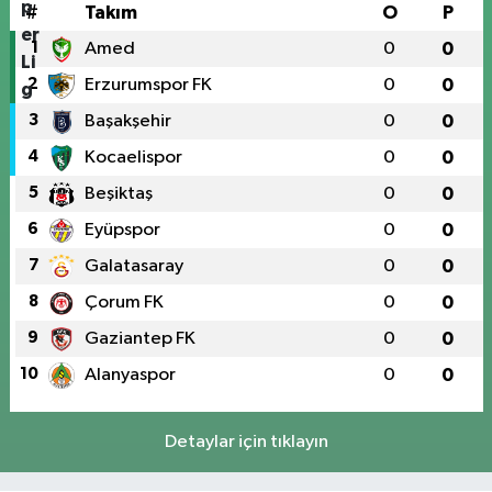
#
Takım
O
P
1
Amed
0
0
2
Erzurumspor FK
0
0
3
Başakşehir
0
0
4
Kocaelispor
0
0
5
Beşiktaş
0
0
6
Eyüpspor
0
0
7
Galatasaray
0
0
8
Çorum FK
0
0
9
Gaziantep FK
0
0
10
Alanyaspor
0
0
Detaylar için tıklayın