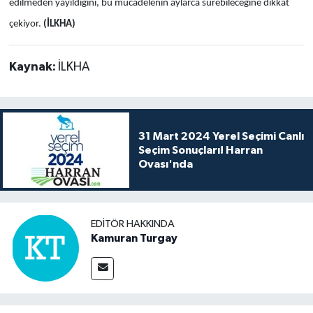
edilmeden yayıldığını, bu mücadelenin aylarca sürebileceğine dikkat
çekiyor.
(İLKHA)
Kaynak:
İLKHA
31 Mart 2024 Yerel Seçimi Canlı
Seçim Sonuçları! Harran
Ovası'nda
EDITÖR HAKKINDA
Kamuran Turgay