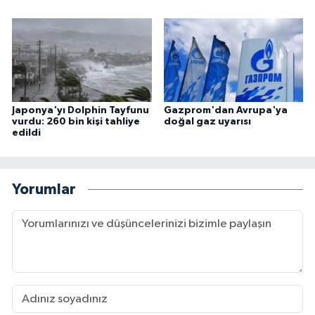
Japonya'yı Dolphin Tayfunu
Gazprom'dan Avrupa'ya
vurdu: 260 bin kişi tahliye
doğal gaz uyarısı
edildi
Yorumlar