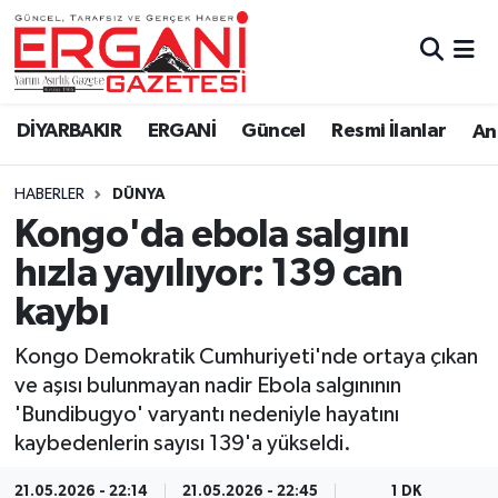
DİYARBAKIR
BİSMİL
Ergani Nöbetçi Eczaneler
DİYARBAKIR
ERGANİ
Güncel
Resmi İlanlar
Ana
BAĞLAR
ERGANİ
Ergani Hava Durumu
HABERLER
DÜNYA
Güncel
Ergani Trafik Yoğunluk Haritası
Kongo'da ebola salgını
Eği̇ti̇m
Süper Lig Puan Durumu ve Fikstür
hızla yayılıyor: 139 can
kaybı
Resmi İlanlar
Tüm Manşetler
Kongo Demokratik Cumhuriyeti'nde ortaya çıkan
Sağlık
Son Dakika Haberleri
ve aşısı bulunmayan nadir Ebola salgınının
'Bundibugyo' varyantı nedeniyle hayatını
Si̇yaset
Haber Arşivi
kaybedenlerin sayısı 139'a yükseldi.
Spor
21.05.2026 - 22:14
21.05.2026 - 22:45
1 DK