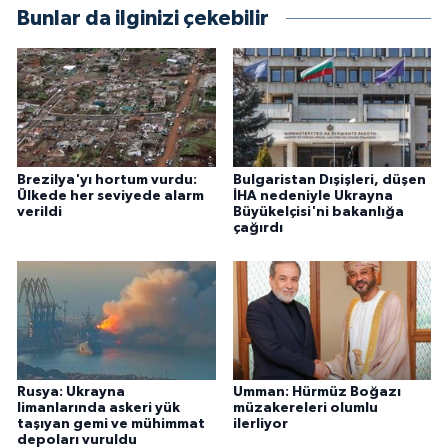
Bunlar da ilginizi çekebilir
Brezilya'yı hortum vurdu:
Bulgaristan Dışişleri, düşen
Ülkede her seviyede alarm
İHA nedeniyle Ukrayna
verildi
Büyükelçisi'ni bakanlığa
çağırdı
Rusya: Ukrayna
Umman: Hürmüz Boğazı
limanlarında askeri yük
müzakereleri olumlu
taşıyan gemi ve mühimmat
ilerliyor
depoları vuruldu