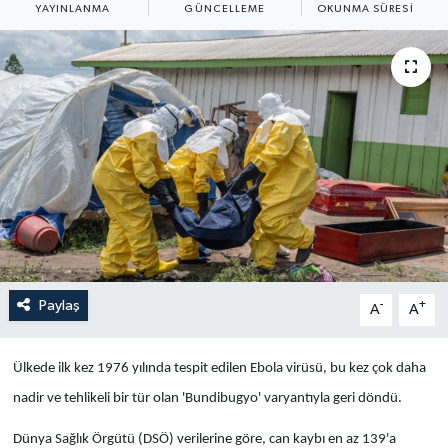
YAYINLANMA
GÜNCELLEME
OKUNMA SÜRESI
Yaşam
Anali̇z
Bi̇li̇m & Teknoloji̇
Dünya
Eği̇ti̇m
Paylaş
-
+
A
A
Ülkede ilk kez 1976 yılında tespit edilen Ebola virüsü, bu kez çok daha
nadir ve tehlikeli bir tür olan 'Bundibugyo' varyantıyla geri döndü.
Dünya Sağlık Örgütü (DSÖ) verilerine göre, can kaybı en az 139'a