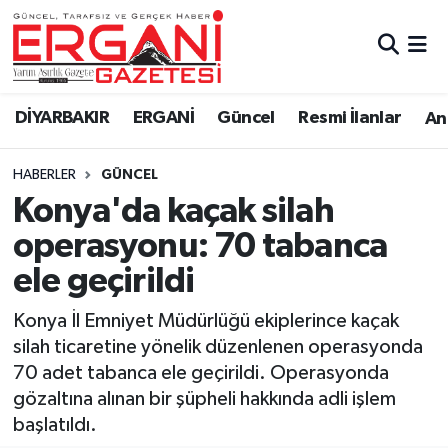
DİYARBAKIR
BİSMİL
Ergani Nöbetçi Eczaneler
DİYARBAKIR
ERGANİ
Güncel
Resmi İlanlar
Ana
BAĞLAR
ERGANİ
Ergani Hava Durumu
HABERLER
GÜNCEL
Güncel
Ergani Trafik Yoğunluk Haritası
Konya'da kaçak silah
Eği̇ti̇m
Süper Lig Puan Durumu ve Fikstür
operasyonu: 70 tabanca
ele geçirildi
Resmi İlanlar
Tüm Manşetler
Konya İl Emniyet Müdürlüğü ekiplerince kaçak
Sağlık
Son Dakika Haberleri
silah ticaretine yönelik düzenlenen operasyonda
70 adet tabanca ele geçirildi. Operasyonda
Si̇yaset
Haber Arşivi
gözaltına alınan bir şüpheli hakkında adli işlem
başlatıldı.
Spor