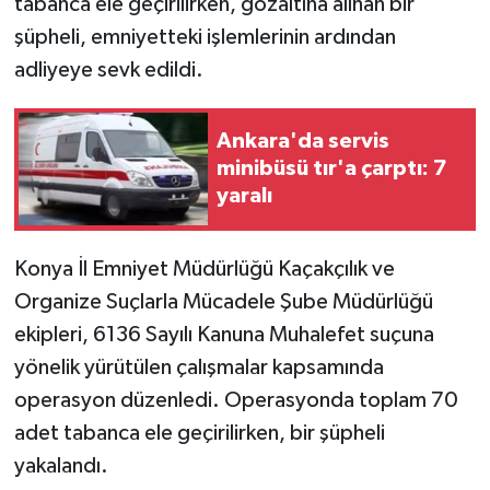
tabanca ele geçirilirken, gözaltına alınan bir
şüpheli, emniyetteki işlemlerinin ardından
adliyeye sevk edildi.
Ankara'da servis
minibüsü tır'a çarptı: 7
yaralı
Konya İl Emniyet Müdürlüğü Kaçakçılık ve
Organize Suçlarla Mücadele Şube Müdürlüğü
ekipleri, 6136 Sayılı Kanuna Muhalefet suçuna
yönelik yürütülen çalışmalar kapsamında
operasyon düzenledi. Operasyonda toplam 70
adet tabanca ele geçirilirken, bir şüpheli
yakalandı.