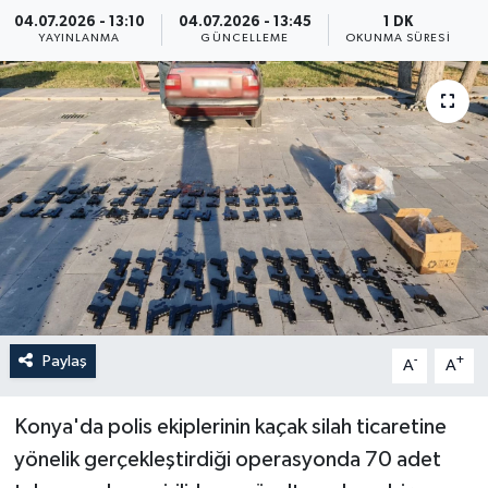
04.07.2026 - 13:10
04.07.2026 - 13:45
1 DK
Yaşam
YAYINLANMA
GÜNCELLEME
OKUNMA SÜRESI
Anali̇z
Bi̇li̇m & Teknoloji̇
Dünya
Eği̇ti̇m
Paylaş
-
+
A
A
Konya'da polis ekiplerinin kaçak silah ticaretine
yönelik gerçekleştirdiği operasyonda 70 adet