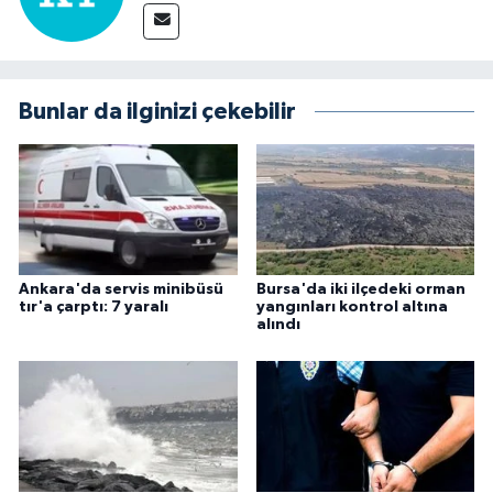
Bunlar da ilginizi çekebilir
Ankara'da servis minibüsü
Bursa'da iki ilçedeki orman
tır'a çarptı: 7 yaralı
yangınları kontrol altına
alındı