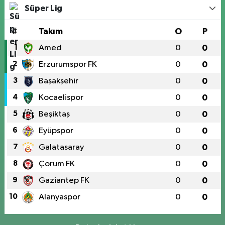
Süper Lig
#
Takım
O
P
1
Amed
0
0
2
Erzurumspor FK
0
0
3
Başakşehir
0
0
4
Kocaelispor
0
0
5
Beşiktaş
0
0
6
Eyüpspor
0
0
7
Galatasaray
0
0
8
Çorum FK
0
0
9
Gaziantep FK
0
0
10
Alanyaspor
0
0