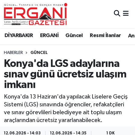
DİYARBAKIR
BİSMİL
Ergani Nöbetçi Eczaneler
DİYARBAKIR
ERGANİ
Güncel
Resmi İlanlar
Ana
BAĞLAR
ERGANİ
Ergani Hava Durumu
HABERLER
GÜNCEL
Güncel
Ergani Trafik Yoğunluk Haritası
Konya'da LGS adaylarına
Eği̇ti̇m
Süper Lig Puan Durumu ve Fikstür
sınav günü ücretsiz ulaşım
imkanı
Resmi İlanlar
Tüm Manşetler
Konya'da 13 Haziran'da yapılacak Liselere Geçiş
Sağlık
Son Dakika Haberleri
Sistemi (LGS) sınavında öğrenciler, refakatçileri
ve sınav görevlileri belediyeye ait toplu ulaşım
Si̇yaset
Haber Arşivi
araçlarından ücretsiz yararlanabilecek.
Spor
12.06.2026 - 14:03
12.06.2026 - 14:35
1 DK