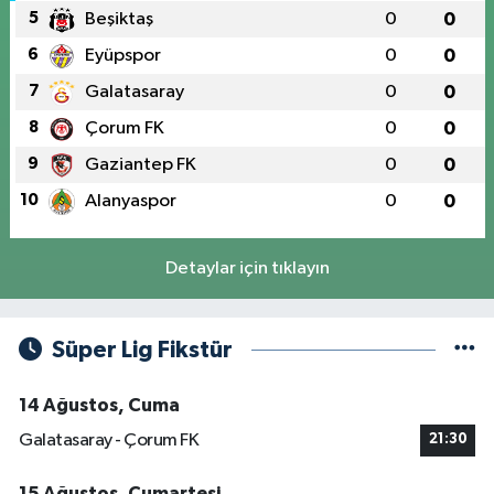
5
Beşiktaş
0
0
6
Eyüpspor
0
0
7
Galatasaray
0
0
8
Çorum FK
0
0
9
Gaziantep FK
0
0
10
Alanyaspor
0
0
Detaylar için tıklayın
Süper Lig Fikstür
14 Ağustos, Cuma
Galatasaray - Çorum FK
21:30
15 Ağustos, Cumartesi