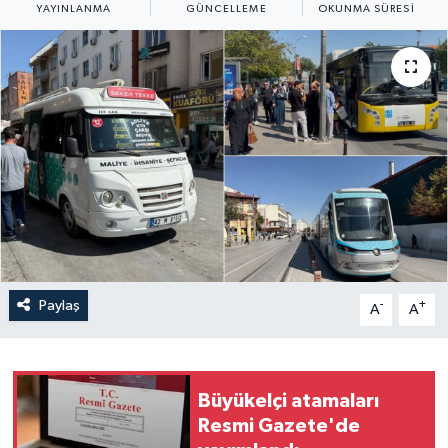
YAYINLANMA
GÜNCELLEME
OKUNMA SÜRESI
Yaşam
Anali̇z
Bi̇li̇m & Teknoloji̇
Dünya
Eği̇ti̇m
Paylaş
-
+
A
A
Büyükelçi atamaları
Resmi Gazete'de