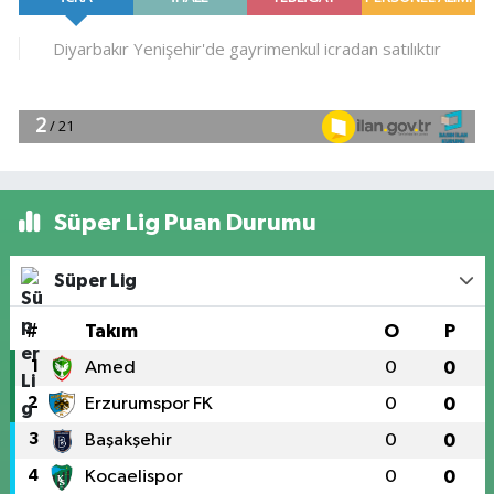
Süper Lig Puan Durumu
Süper Lig
#
Takım
O
P
1
Amed
0
0
2
Erzurumspor FK
0
0
3
Başakşehir
0
0
4
Kocaelispor
0
0