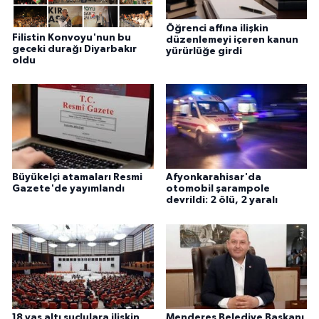
Öğrenci affına ilişkin
Filistin Konvoyu'nun bu
düzenlemeyi içeren kanun
geceki durağı Diyarbakır
yürürlüğe girdi
oldu
Büyükelçi atamaları Resmi
Afyonkarahisar'da
Gazete'de yayımlandı
otomobil şarampole
devrildi: 2 ölü, 2 yaralı
18 yaş altı suçlulara ilişkin
Menderes Belediye Başkanı