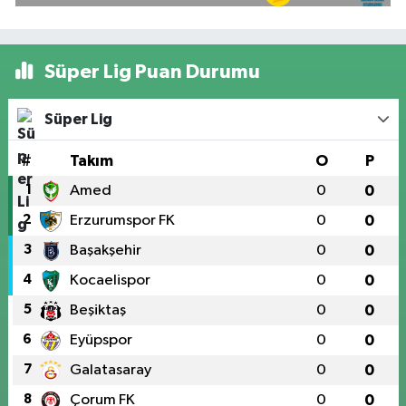
Süper Lig Puan Durumu
Süper Lig
#
Takım
O
P
1
Amed
0
0
2
Erzurumspor FK
0
0
3
Başakşehir
0
0
4
Kocaelispor
0
0
5
Beşiktaş
0
0
6
Eyüpspor
0
0
7
Galatasaray
0
0
8
Çorum FK
0
0