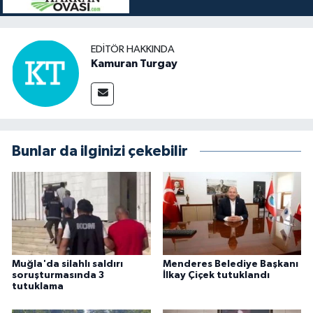
EDITÖR HAKKINDA
Kamuran Turgay
Bunlar da ilginizi çekebilir
Muğla'da silahlı saldırı
Menderes Belediye Başkanı
soruşturmasında 3
İlkay Çiçek tutuklandı
tutuklama