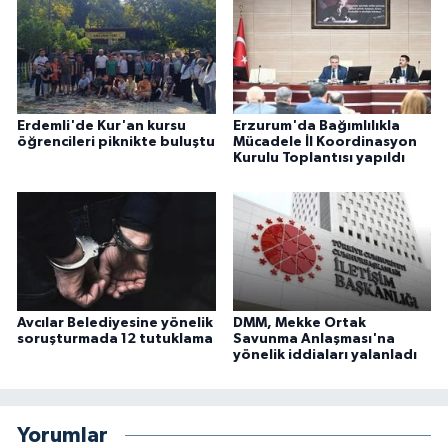
Erdemli'de Kur'an kursu
Erzurum'da Bağımlılıkla
öğrencileri piknikte buluştu
Mücadele İl Koordinasyon
Kurulu Toplantısı yapıldı
Avcılar Belediyesine yönelik
DMM, Mekke Ortak
soruşturmada 12 tutuklama
Savunma Anlaşması'na
yönelik iddiaları yalanladı
Yorumlar