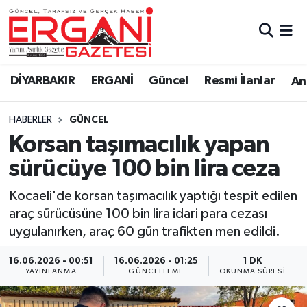
DİYARBAKIR
BİSMİL
Ergani Nöbetçi Eczaneler
DİYARBAKIR
ERGANİ
Güncel
Resmi İlanlar
Ana
BAĞLAR
ERGANİ
Ergani Hava Durumu
HABERLER
GÜNCEL
Güncel
Ergani Trafik Yoğunluk Haritası
Korsan taşımacılık yapan
Eği̇ti̇m
Süper Lig Puan Durumu ve Fikstür
sürücüye 100 bin lira ceza
Resmi İlanlar
Tüm Manşetler
Kocaeli'de korsan taşımacılık yaptığı tespit edilen
araç sürücüsüne 100 bin lira idari para cezası
Sağlık
Son Dakika Haberleri
uygulanırken, araç 60 gün trafikten men edildi.
Si̇yaset
Haber Arşivi
16.06.2026 - 00:51
16.06.2026 - 01:25
1 DK
YAYINLANMA
GÜNCELLEME
OKUNMA SÜRESI
Spor