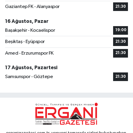
Gaziantep FK - Alanyaspor
21:30
16 Ağustos, Pazar
Başakşehir - Kocaelispor
19:00
Beşiktaş - Eyüpspor
21:30
Amed - Erzurumspor FK
21:30
17 Ağustos, Pazartesi
Samsunspor - Göztepe
21:30
erganigazetesi.com.tr, yepyeni temasıyla sizleri buluştururken,