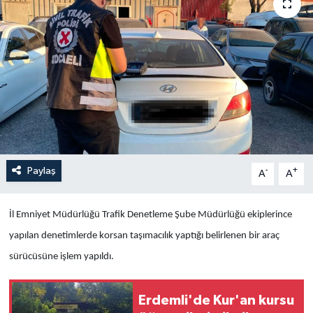
Yaşam
Anali̇z
Bi̇li̇m & Teknoloji̇
Dünya
Eği̇ti̇m
Paylaş
-
+
A
A
İl Emniyet Müdürlüğü Trafik Denetleme Şube Müdürlüğü ekiplerince
yapılan denetimlerde korsan taşımacılık yaptığı belirlenen bir araç
sürücüsüne işlem yapıldı.
Erdemli'de Kur'an kursu