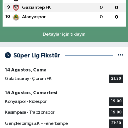
9
Gaziantep FK
0
0
10
Alanyaspor
0
0
Detaylar için tıklayın
Süper Lig Fikstür
14 Ağustos, Cuma
Galatasaray - Çorum FK
21:30
15 Ağustos, Cumartesi
Konyaspor - Rizespor
19:00
Kasımpaşa - Trabzonspor
19:00
Gençlerbirliği S.K. - Fenerbahçe
21:30