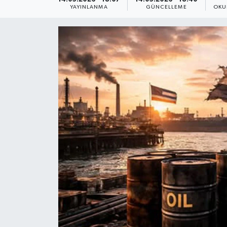
YAYINLANMA
GÜNCELLEME
OKU
Yaşam
Anali̇z
Bi̇li̇m & Teknoloji̇
Dünya
Eği̇ti̇m