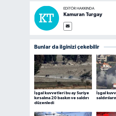
EDITÖR HAKKINDA
Kamuran Turgay
Bunlar da ilginizi çekebilir
İşgal kuvvetleri bu ay Suriye
İşgal kuv
kırsalına 20 baskın ve saldırı
saldırılar
düzenledi