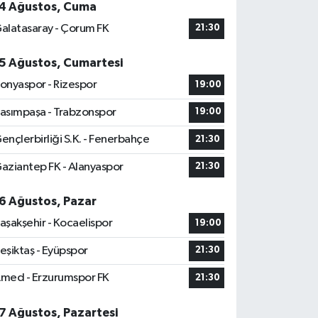
4 Ağustos, Cuma
alatasaray - Çorum FK
21:30
5 Ağustos, Cumartesi
onyaspor - Rizespor
19:00
asımpaşa - Trabzonspor
19:00
ençlerbirliği S.K. - Fenerbahçe
21:30
aziantep FK - Alanyaspor
21:30
6 Ağustos, Pazar
aşakşehir - Kocaelispor
19:00
eşiktaş - Eyüpspor
21:30
med - Erzurumspor FK
21:30
7 Ağustos, Pazartesi