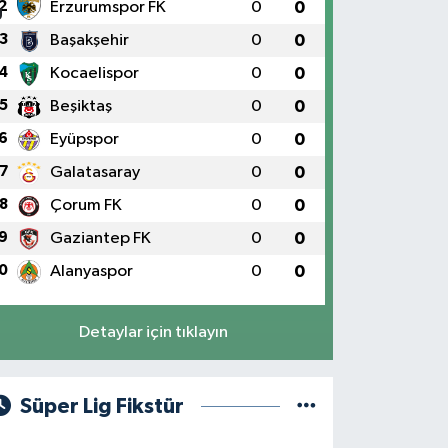
2
Erzurumspor FK
0
0
3
Başakşehir
0
0
4
Kocaelispor
0
0
5
Beşiktaş
0
0
6
Eyüpspor
0
0
7
Galatasaray
0
0
8
Çorum FK
0
0
9
Gaziantep FK
0
0
0
Alanyaspor
0
0
Detaylar için tıklayın
Süper Lig Fikstür