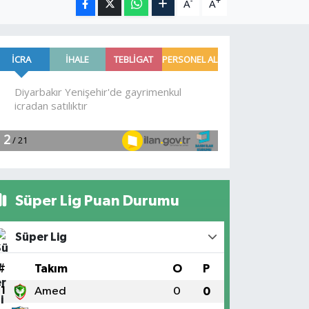
-
+
A
A
Süper Lig Puan Durumu
Süper Lig
#
Takım
O
P
1
Amed
0
0