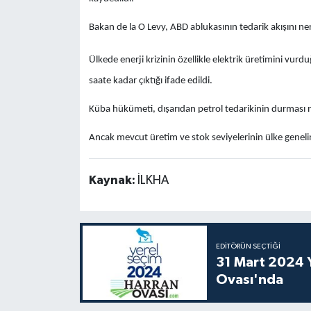
Bakan de la O Levy, ABD ablukasının tedarik akışını ne
Ülkede enerji krizinin özellikle elektrik üretimini vur
saate kadar çıktığı ifade edildi.
Küba hükümeti, dışarıdan petrol tedarikinin durması n
Ancak mevcut üretim ve stok seviyelerinin ülke genelind
Kaynak:
İLKHA
EDITÖRÜN SEÇTIĞI
31 Mart 2024 Y
Ovası'nda