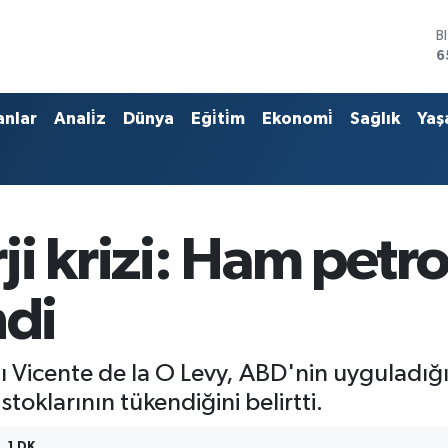
B
6
D
4
E
anlar
Anali̇z
Dünya
Eği̇ti̇m
Ekonomi̇
Sağlık
Yaş
5
S
6
G
6
B
i krizi: Ham petro
1
ndi
 Vicente de la O Levy, ABD'nin uyguladığı 
toklarının tükendiğini belirtti.
1 DK