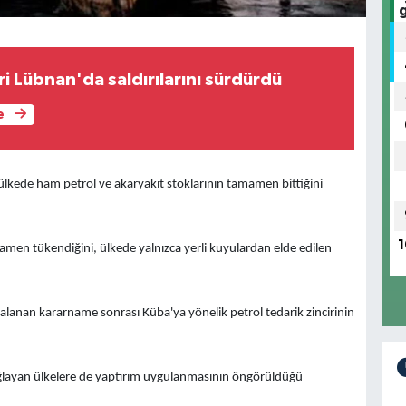
ri Lübnan'da saldırılarını sürdürdü
e
ülkede ham petrol ve akaryakıt stoklarının tamamen bittiğini
1
men tükendiğini, ülkede yalnızca yerli kuyulardan elde edilen
anan kararname sonrası Küba'ya yönelik petrol tedarik zincirinin
layan ülkelere de yaptırım uygulanmasının öngörüldüğü