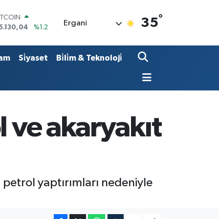
°
ITCOIN
35
Ergani
5.130,04
%1.2
OLAR
7,7106
%0.17
URO
am
Si̇yaset
Bi̇li̇m & Teknoloji̇
5,1652
%0.27
TERLİN
4,4046
%0.35
RAM ALTIN
648.99
%2.59
İST100
l ve akaryakıt
3.773
%-19
petrol yaptırımları nedeniyle