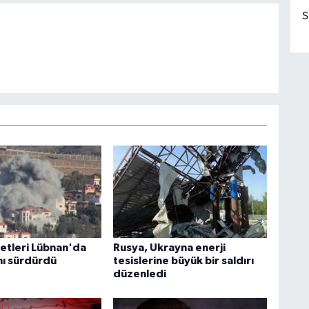
S
vetleri Lübnan'da
Rusya, Ukrayna enerji
ını sürdürdü
tesislerine büyük bir saldırı
düzenledi