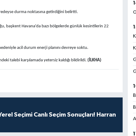
1
redeyse durma noktasına getirdiğini belirtti.
G
duğu, başkent Havana'da bazı bölgelerde günlük kesintilerin 22
1
K
edeniyle acil durum enerji planını devreye soktu.
K
G
eki talebi karşılamada yetersiz kaldığı bildirildi.
(İLKHA)
G
1
B
B
erel Seçimi Canlı Seçim Sonuçları! Harran
A
1