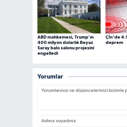
ABD mahkemesi, Trump'ın
Çİn'de 4.
400 milyon dolarlık Beyaz
deprem
Saray balo salonu projesini
engelledi
Yorumlar